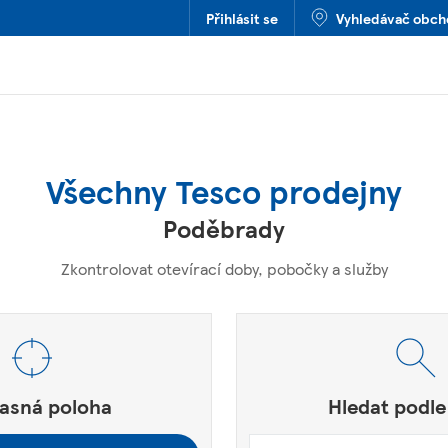
Přihlásit se
Vyhledávač obc
Všechny Tesco prodejny
Poděbrady
Zkontrolovat otevírací doby, pobočky a služby
SČ nebo Město a Země
í.
asná poloha
Hledat podle