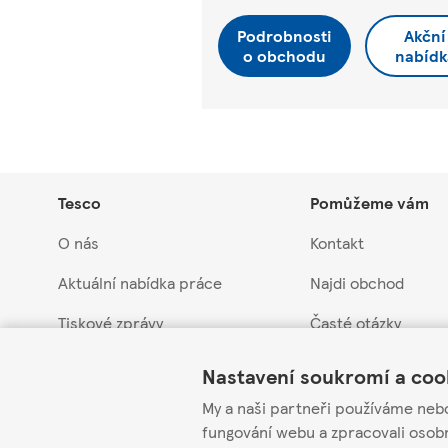
Podrobnosti
Akční
o obchodu
nabídk
Tesco
Pomůžeme vám
O nás
Kontakt
Aktuální nabídka práce
Najdi obchod
Tiskové zprávy
Časté otázky
Link Opens in New Tab
Link Opens in New Tab
Link Opens in New Tab
Myslíme na budoucnost
Vrácení a záruka
Nastavení soukromí a coo
Obchodní skupina Tesco
Stažení produktů
My a naši partneři používáme neb
fungování webu a zpracovali osob
Etická linka pro do