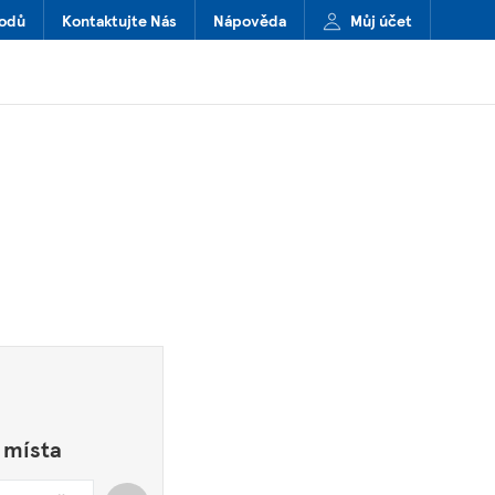
hodů
Kontaktujte Nás
Nápověda
Můj účet
 místa