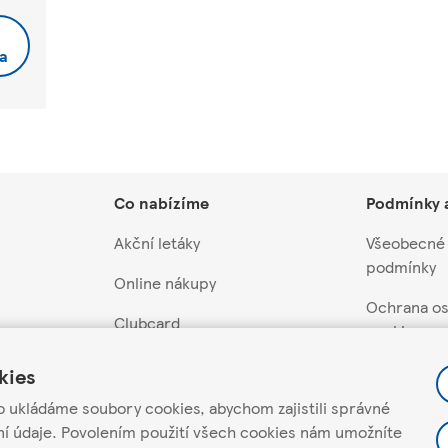
a
Co nabízíme
Podmínky 
Akční letáky
Všeobecné
podmínky
Online nákupy
Ochrana os
Clubcard
cookies
Akční nabídky a soutěže
Nastavení 
kies
Dárkové karty
o ukládáme soubory cookies, abychom zajistili správné
Pravidla ak
ní údaje. Povolením použití všech cookies nám umožníte
soutěží
davatele
Scan&Shop