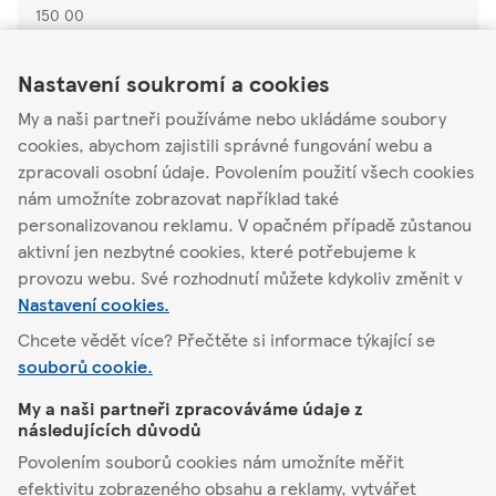
150 00
Link Opens in New Tab
Link Opens in New Tab
Link Opens in New Tab
Otevřené
-
Zavírá v
23:59
Nastavení soukromí a cookies
Podrobnosti o
My a naši partneři používáme nebo ukládáme soubory
obchodu
Akční nabídka
cookies, abychom zajistili správné fungování webu a
zpracovali osobní údaje. Povolením použití všech cookies
nám umožníte zobrazovat například také
personalizovanou reklamu. V opačném případě zůstanou
Najít jiný obchod
aktivní jen nezbytné cookies, které potřebujeme k
provozu webu. Své rozhodnutí můžete kdykoliv změnit v
Nastavení cookies.
Chcete vědět více? Přečtěte si informace týkající se
Praha
Na pískách 1815/29a
souborů cookie.
My a naši partneři zpracováváme údaje z
Tesco
následujících důvodů
Povolením souborů cookies nám umožníte měřit
Pomůžeme vám
efektivitu zobrazeného obsahu a reklamy, vytvářet