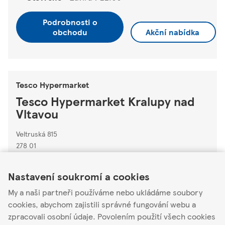
Podrobnosti o
obchodu
Akční nabídka
Tesco Hypermarket
Tesco Hypermarket Kralupy nad
Vltavou
Veltruská 815
278 01
Link Opens in New Tab
Link Opens in New Tab
Link Opens in New Tab
Otevřené
-
Zavírá v
22:00
Nastavení soukromí a cookies
Podrobnosti o
My a naši partneři používáme nebo ukládáme soubory
obchodu
Akční nabídka
cookies, abychom zajistili správné fungování webu a
zpracovali osobní údaje. Povolením použití všech cookies