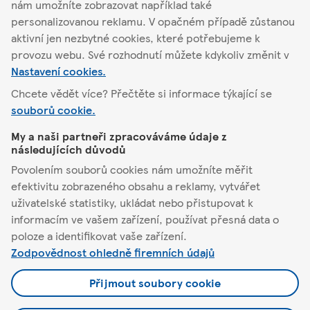
nám umožníte zobrazovat například také
personalizovanou reklamu. V opačném případě zůstanou
Najít jiný obchod
aktivní jen nezbytné cookies, které potřebujeme k
provozu webu. Své rozhodnutí můžete kdykoliv změnit v
Nastavení cookies.
Chcete vědět více? Přečtěte si informace týkající se
Roudnice nad Labem
Neklanova 2693
souborů cookie.
My a naši partneři zpracováváme údaje z
Tesco
následujících důvodů
Povolením souborů cookies nám umožníte měřit
Pomůžeme vám
efektivitu zobrazeného obsahu a reklamy, vytvářet
uživatelské statistiky, ukládat nebo přistupovat k
informacím ve vašem zařízení, používat přesná data o
Co nabízíme
poloze a identifikovat vaše zařízení.
Zodpovědnost ohledně firemních údajů
Podmínky a nastavení
Přijmout soubory cookie