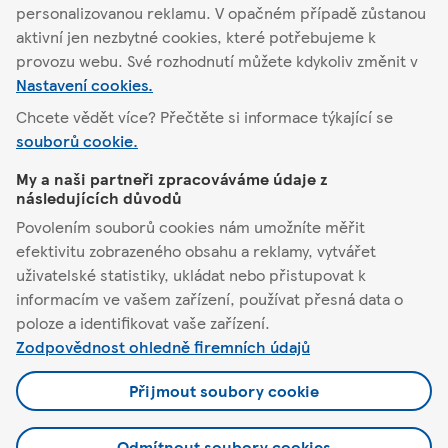
personalizovanou reklamu. V opačném případě zůstanou
Podrobnosti o obchodu
aktivní jen nezbytné cookies, které potřebujeme k
provozu webu. Své rozhodnutí můžete kdykoliv změnit v
Nastavení cookies.
Chcete vědět více? Přečtěte si informace týkající se
souborů cookie.
Sázava
My a naši partneři zpracováváme údaje z
následujících důvodů
Tesco
Povolením souborů cookies nám umožníte měřit
efektivitu zobrazeného obsahu a reklamy, vytvářet
Pomůžeme vám
uživatelské statistiky, ukládat nebo přistupovat k
informacím ve vašem zařízení, používat přesná data o
Co nabízíme
poloze a identifikovat vaše zařízení.
Zodpovědnost ohledně firemních údajů
Podmínky a nastavení
Přijmout soubory cookie
Odmítnout soubory cookies