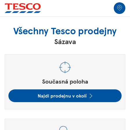
Odkaz na vyhledávač
Skip to content
Return to Nav
Kliněte rozbalit nebo zavřít
Kliněte rozbalit nebo zavřít
Kliněte rozbalit nebo zavřít
Kliněte rozbalit nebo zavřít
Link Opens in New Tab
Link Opens in New Tab
Link Opens in New Tab
Link Opens in New Tab
Vyhledávač obchodů
Všechny Tesco prodejny
Sázava
Město, Stát/Kraj, PSČ nebo Město a Země
Odešlete vyhledávání.
Současná poloha
Najdi prodejnu v okolí