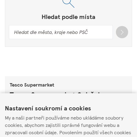
Hledat podle místa
Tesco Supermarket
Tesco Supermarket Soběslav
Link Opens in New Tab
Link Opens in New Tab
Link Opens in New Tab
Nastavení soukromí a cookies
Obchodní 879
39201
My a naši partneři používáme nebo ukládáme soubory
cookies, abychom zajistili správné fungování webu a
Otevřené
-
Zavírá v
20:00
zpracovali osobní údaje. Povolením použití všech cookies