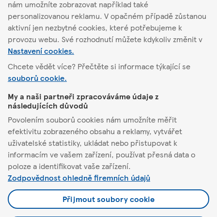
nám umožníte zobrazovat například také
Podrobnosti o
personalizovanou reklamu. V opačném případě zůstanou
obchodu
Akční nabídka
aktivní jen nezbytné cookies, které potřebujeme k
provozu webu. Své rozhodnutí můžete kdykoliv změnit v
Nastavení cookies.
Chcete vědět více? Přečtěte si informace týkající se
souborů cookie.
Soběslav
My a naši partneři zpracováváme údaje z
následujících důvodů
Tesco
Povolením souborů cookies nám umožníte měřit
efektivitu zobrazeného obsahu a reklamy, vytvářet
Pomůžeme vám
uživatelské statistiky, ukládat nebo přistupovat k
informacím ve vašem zařízení, používat přesná data o
Co nabízíme
poloze a identifikovat vaše zařízení.
Zodpovědnost ohledně firemních údajů
Podmínky a nastavení
Přijmout soubory cookie