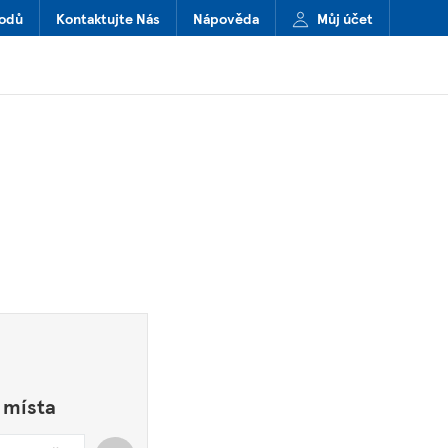
hodů
Kontaktujte Nás
Nápověda
Můj účet
 místa