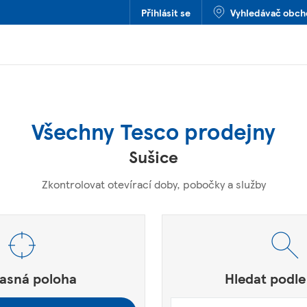
Přihlásit se
Vyhledávač obc
Všechny Tesco prodejny
Sušice
Zkontrolovat otevírací doby, pobočky a služby
SČ nebo Město a Země
í.
asná poloha
Hledat podle