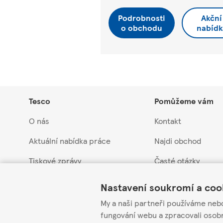
Podrobnosti
Akční
o obchodu
nabídk
Tesco
Pomůžeme vám
O nás
Kontakt
Aktuální nabídka práce
Najdi obchod
Tiskové zprávy
Časté otázky
Link Opens in New Tab
Link Opens in New Tab
Link Opens in New Tab
Myslíme na budoucnost
Vrácení a záruka
Nastavení soukromí a coo
Obchodní skupina Tesco
Stažení produktů
My a naši partneři používáme neb
fungování webu a zpracovali osob
Etická linka pro do