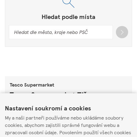
Hledat podle místa
Tesco Supermarket
Tesco Supermarket Tišnov
Link Opens in New Tab
Link Opens in New Tab
Link Opens in New Tab
Nastavení soukromí a cookies
Mlýnská 1927
66601
My a naši partneři používáme nebo ukládáme soubory
cookies, abychom zajistili správné fungování webu a
Zavřeno
-
Otevírá v
07:00
Pátek
zpracovali osobní údaje. Povolením použití všech cookies