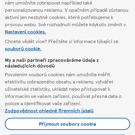
nám umožníte zobrazovat například také
Podrobnosti o
personalizovanou reklamu. V opačném případě zůstanou
obchodu
Akční nabídka
aktivní jen nezbytné cookies, které potřebujeme k
provozu webu. Své rozhodnutí můžete kdykoliv změnit v
Nastavení cookies.
Chcete vědět více? Přečtěte si informace týkající se
souborů cookie.
Tišnov
My a naši partneři zpracováváme údaje z
následujících důvodů
Tesco
Povolením souborů cookies nám umožníte měřit
efektivitu zobrazeného obsahu a reklamy, vytvářet
Pomůžeme vám
uživatelské statistiky, ukládat nebo přistupovat k
informacím ve vašem zařízení, používat přesná data o
Co nabízíme
poloze a identifikovat vaše zařízení.
Zodpovědnost ohledně firemních údajů
Podmínky a nastavení
Přijmout soubory cookie