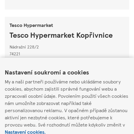
Tesco Hypermarket
Tesco Hypermarket Kopřivnice
Nádražní 228/2
74221
Link Opens in New Tab
Link Opens in New Tab
Link Opens in New Tab
Zavřeno
-
Otevírá v
06:00
Nastavení soukromí a cookies
Podrobnosti o
My a naši partneři používáme nebo ukládáme soubory
obchodu
Akční nabídka
cookies, abychom zajistili správné fungování webu a
zpracovali osobní údaje. Povolením použití všech cookies
nám umožníte zobrazovat například také
personalizovanou reklamu. V opačném případě zůstanou
Najít jiný obchod
aktivní jen nezbytné cookies, které potřebujeme k
provozu webu. Své rozhodnutí můžete kdykoliv změnit v
Nastavení cookies.