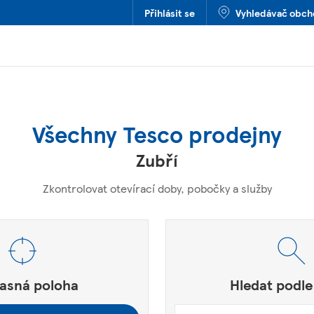
Přihlásit se
Vyhledávač obc
Všechny Tesco prodejny
Zubří
Zkontrolovat otevírací doby, pobočky a služby
SČ nebo Město a Země
í.
asná poloha
Hledat podle