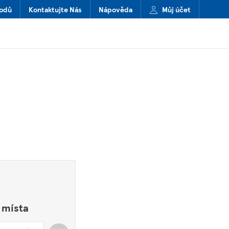
hodů
Kontaktujte Nás
Nápověda
Můj účet
 místa