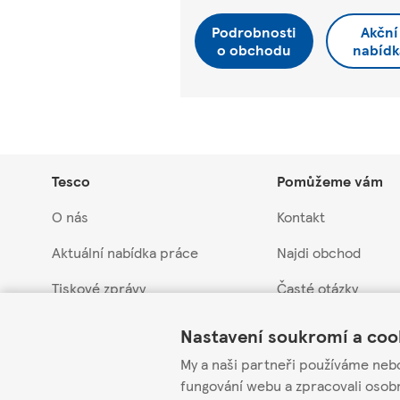
Podrobnosti
Akční
o obchodu
nabídk
Tesco
Pomůžeme vám
O nás
Kontakt
Aktuální nabídka práce
Najdi obchod
Tiskové zprávy
Časté otázky
Link Opens in New Tab
Link Opens in New Tab
Link Opens in New Tab
Myslíme na budoucnost
Vrácení a záruka
Nastavení soukromí a coo
Obchodní skupina Tesco
Stažení produktů
My a naši partneři používáme neb
fungování webu a zpracovali osob
Etická linka pro do