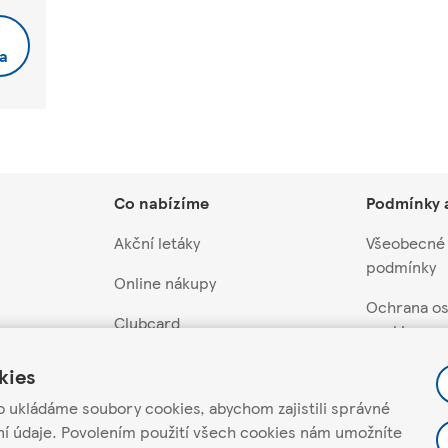
a
Co nabízíme
Podmínky 
Akční letáky
Všeobecné
podmínky
Online nákupy
Ochrana os
Clubcard
cookies
Akční nabídky a soutěže
Nastavení 
kies
Dárkové karty
o ukládáme soubory cookies, abychom zajistili správné
Pravidla ak
ní údaje. Povolením použití všech cookies nám umožníte
soutěží
davatele
Scan&Shop