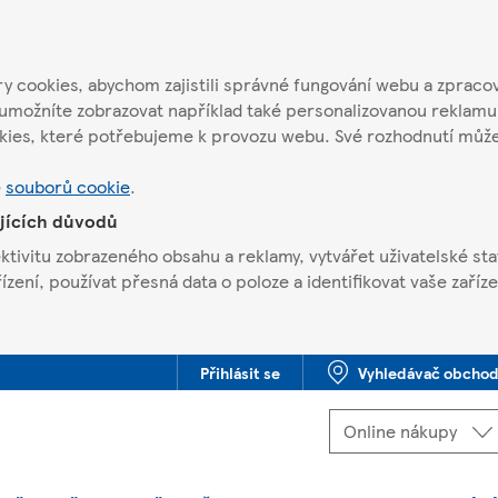
 cookies, abychom zajistili správné fungování webu a zpracov
umožníte zobrazovat například také personalizovanou reklamu
kies, které potřebujeme k provozu webu. Své rozhodnutí můž
e
souborů cookie
.
ujících důvodů
ivitu zobrazeného obsahu a reklamy, vytvářet uživatelské stat
ení, používat přesná data o poloze a identifikovat vaše zaříze
Přihlásit se
Vyhledávač obcho
Jste offline. Některé funkce mohou být nedostupné.
Vybrat
Online nákupy