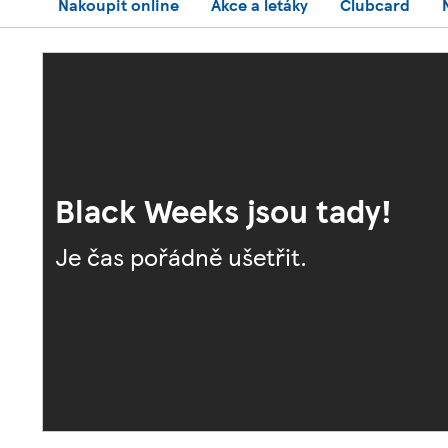
Nakoupit online
Akce a letáky
Clubcard
Black Weeks jsou tady!
Je čas pořádně ušetřit.