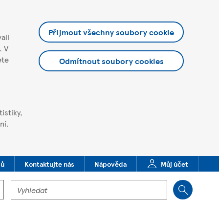
Přijmout všechny soubory cookie
ali
. V
ete
Odmítnout soubory cookies
istiky,
ní.
dů
Kontaktujte nás
Nápověda
Můj účet
Vyhledat