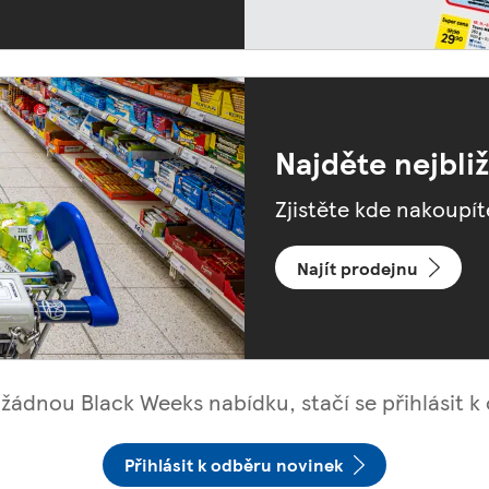
Najděte nejbli
Zjistěte kde nakoupí
Najít prodejnu
žádnou Black Weeks nabídku, stačí se přihlásit k
Přihlásit k odběru novinek