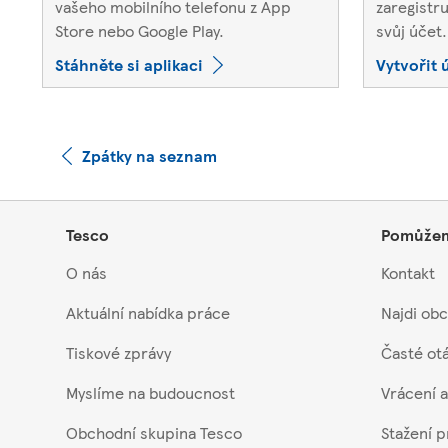
vašeho mobilního telefonu z App
zaregistru
Store nebo Google Play.
svůj účet.
Stáhněte si aplikaci
Vytvořit 
Zpátky na seznam
Footer
Tesco
Pomůže
O nás
Kontakt
Aktuální nabídka práce
Najdi ob
Tiskové zprávy
Časté ot
Myslíme na budoucnost
Vrácení a
Obchodní skupina Tesco
Stažení 