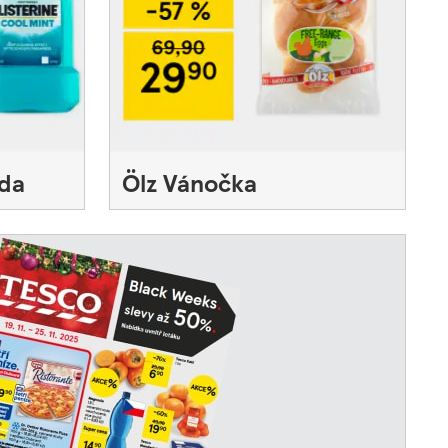
oda
Ölz Vánočka