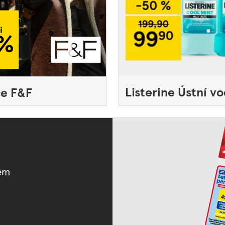
Listerine Ústní v
ce F&F
šem