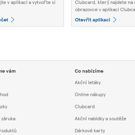
jte v aplikaci a vytvořte si
Clubcard, který najdete na
obrazovce v aplikaci Clubca
účet
Otevřít aplikaci
me vám
Co nabízíme
Akční letáky
chod
Online nákupy
ázky
Clubcard
 záruka
Akční nabídky a soutěže
produktů
Dárkové karty