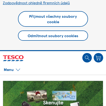
Zodpovědnost ohledně firemních údajů
Přijmout všechny soubory
cookie
Odmítnout soubory cookies
Jste offline. Některé funkce mohou být nedostupné.
Menu