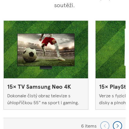
soutěži.
15× TV Samsung Neo 4K
15× PlaySta
Dokonale čistý obraz televize s
Verze s fyzic
úhlopříčkou 55” na sport i gaming.
disky a plnoho
6 items