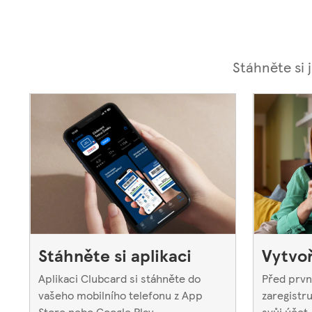
Stáhněte si 
Stáhněte si aplikaci
Vytvoř
Aplikaci Clubcard si stáhněte do
Před prvn
vašeho mobilního telefonu z App
zaregistru
Store nebo Google Play.
svůj účet.