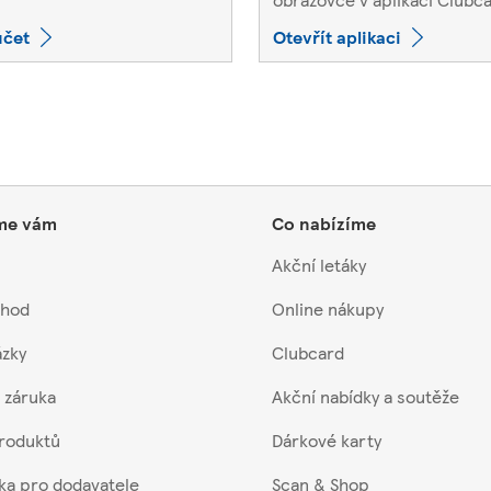
účet
Otevřít aplikaci
me vám
Co nabízíme
Akční letáky
chod
Online nákupy
ázky
Clubcard
 záruka
Akční nabídky a soutěže
produktů
Dárkové karty
nka pro dodavatele
Scan & Shop