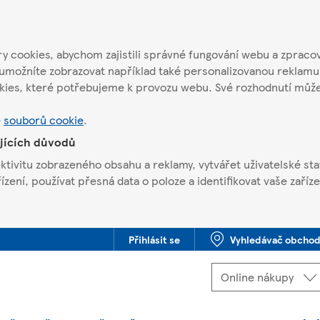
 cookies, abychom zajistili správné fungování webu a zpracov
umožníte zobrazovat například také personalizovanou reklamu
kies, které potřebujeme k provozu webu. Své rozhodnutí můž
e
souborů cookie
.
ujících důvodů
ivitu zobrazeného obsahu a reklamy, vytvářet uživatelské stat
ení, používat přesná data o poloze a identifikovat vaše zaříze
Přihlásit se
Vyhledávač obcho
Jste offline. Některé funkce mohou být nedostupné.
Vybrat
Online nákupy