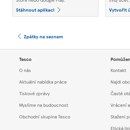
Stáhnout aplikaci
Vytvořit 
Zpátky na seznam
Footer
Tesco
Pomůže
O nás
Kontakt
Aktuální nabídka práce
Najdi ob
Tiskové zprávy
Časté ot
Myslíme na budoucnost
Vrácení a
Obchodní skupina Tesco
Stažení 
Etická li