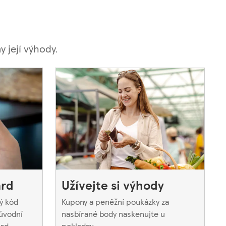
 její výhody.
ard
Užívejte si výhody
ý kód
Kupony a peněžní poukázky za
 úvodní
nasbírané body naskenujte u
rd.
pokladny.