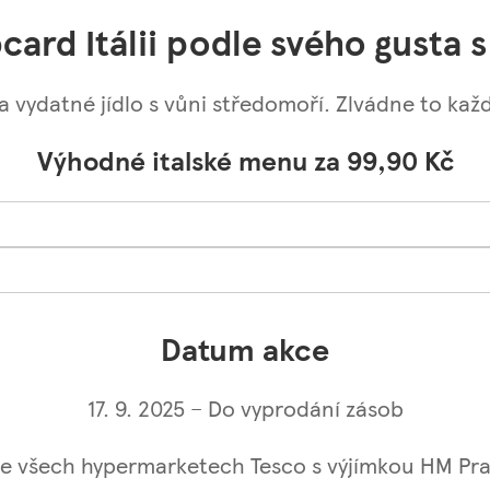
bcard Itálii podle svého gust
 a vydatné jídlo s vůni středomoří. Zlvádne to ka
Výhodné italské menu za 99,90 Kč
Datum akce
17. 9. 2025 – Do vyprodání zásob
ve všech hypermarketech Tesco s výjímkou HM Pr