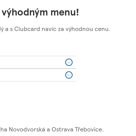
a s výhodným menu!
ždý a s Clubcard navíc za výhodnou cenu.
aha Novodvorská a Ostrava Třebovice.