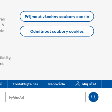
Přijmout všechny soubory cookie
ali
. V
ete
Odmítnout soubory cookies
istiky,
ní.
dů
Kontaktujte nás
Nápověda
Můj účet
Vyhledat