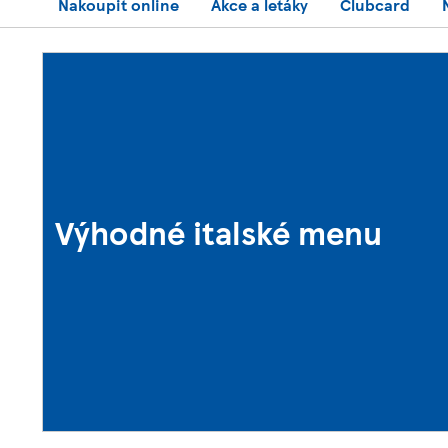
Nakoupit online
Akce a letáky
Clubcard
Výhodné italské menu