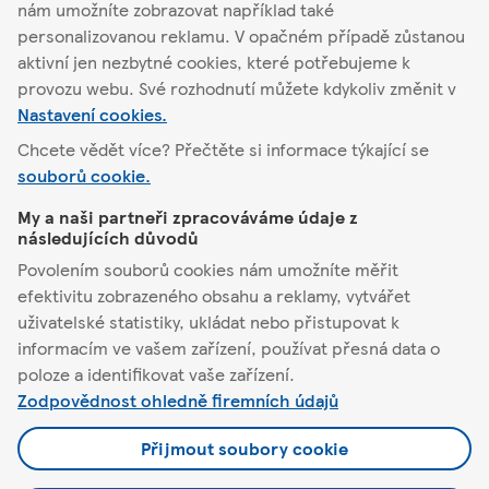
nám umožníte zobrazovat například také
Podrobnosti o
personalizovanou reklamu. V opačném případě zůstanou
obchodu
Akční nabídka
aktivní jen nezbytné cookies, které potřebujeme k
provozu webu. Své rozhodnutí můžete kdykoliv změnit v
Nastavení cookies.
Chcete vědět více? Přečtěte si informace týkající se
souborů cookie.
Olomouc
My a naši partneři zpracováváme údaje z
následujících důvodů
Tesco
Povolením souborů cookies nám umožníte měřit
efektivitu zobrazeného obsahu a reklamy, vytvářet
Pomůžeme vám
uživatelské statistiky, ukládat nebo přistupovat k
informacím ve vašem zařízení, používat přesná data o
Co nabízíme
poloze a identifikovat vaše zařízení.
Zodpovědnost ohledně firemních údajů
Podmínky a nastavení
Přijmout soubory cookie