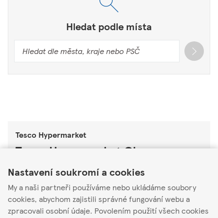
Hledat podle místa
Tesco Hypermarket
Tesco Hypermarket Olomouc
Link Opens in New Tab
Link Opens in New Tab
Link Opens in New Tab
Nastavení soukromí a cookies
Kafkova 1223/8
77900
My a naši partneři používáme nebo ukládáme soubory
cookies, abychom zajistili správné fungování webu a
Otevřené
-
Zavírá v
22:00
zpracovali osobní údaje. Povolením použití všech cookies