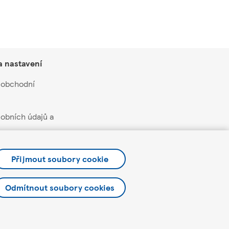
a nastavení
 obchodní
obních údajů a
soukromí a cookies
Přijmout soubory cookie
čních nabídek a
Odmítnout soubory cookies
etter