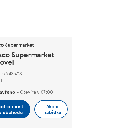
co Supermarket
sco Supermarket
tovel
lská 435/13
1
avřeno
-
Otevírá v
07:00
odrobnosti
Akční
o obchodu
nabídka