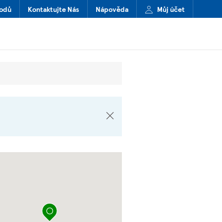
hodů
Kontaktujte Nás
Nápověda
Můj účet
připíchnout špendlík