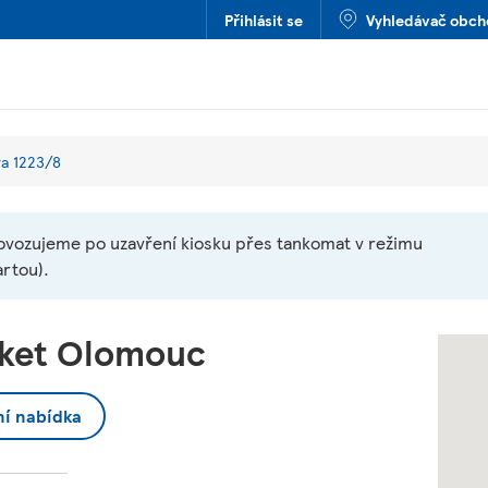
Přihlásit se
Vyhledávač obc
va 1223/8
ovozujeme po uzavření kiosku přes tankomat v režimu
artou).
ket Olomouc
ní nabídka