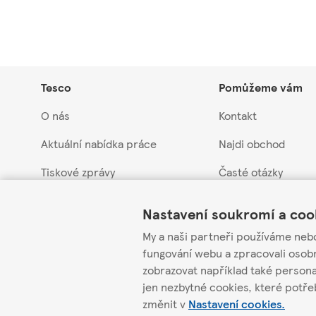
Tesco
Pomůžeme vám
O nás
Kontakt
Aktuální nabídka práce
Najdi obchod
Tiskové zprávy
Časté otázky
Link Opens in New Tab
Link Opens in New Tab
Link Opens in New Tab
Myslíme na budoucnost
Vrácení a záruka
Nastavení soukromí a coo
Obchodní skupina Tesco
Stažení produktů
My a naši partneři používáme neb
fungování webu a zpracovali osob
Etická linka pro do
zobrazovat například také person
Infolinka pro dodav
jen nezbytné cookies, které potř
změnit v
Nastavení cookies.