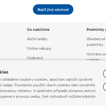
Najít jiný obchod
Co nabízíme
Podmínky 
Akční letáky
Všeobecné
podmínky
Online nákupy
Ochrana os
Clubcard
cookies
Akční nabídky a soutěže
Nastavení 
kies
Dárkové karty
Pravidla ak
o ukládáme soubory cookies, abychom zajistili správné
soutěží
ní údaje. Povolením použití všech cookies nám umožníte
davatele
Scan&Shop
alizovanou reklamu. V opačném případě zůstanou aktivní
Můj účet
atele
Hello Tesco
ebujeme k provozu webu. Své rozhodnutí můžete kdykoliv
Chci newsl
Tesco mobile