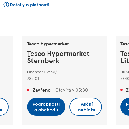
Detaily o platnosti
Tesco Hypermarket
Tes
Tesco Hypermarket
Te
Šternberk
Li
Obchodní 2554/1
Duke
785 01
7840
Zavřeno
-
Otevírá v
05:30
Z
Podrobnosti
Akční
P
a
o obchodu
nabídka