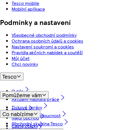
Tesco mobile
Mobilní aplikace
Podmínky a nastavení
Všeobecné obchodní podmínky
Ochrana osobních údajů a cookies
Nastavení soukromí a cookies
Pravidla akčních nabídek a soutěží
Můj účet
Chci novinky
Tesco
O nás
Pomůžeme vám
Aktuální nabídka práce
Tiskové zprávy
Kontakt
Co nabízíme
Myslíme na budoucnost
Najdi obchod
Obchodní skupina Tesco
Časté otázky
Akční letáky