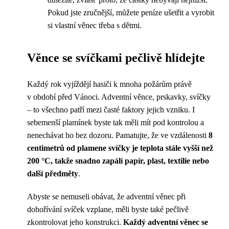
Pokud jste zručnější, můžete peníze ušetřit a vyrobit
si vlastní věnec třeba s dětmi.
Věnce se svíčkami pečlivě hlídejte
Každý rok vyjíždějí hasiči k mnoha požárům právě
v období před Vánoci. Adventní věnce, prskavky, svíčky
– to všechno patří mezi časté faktory jejich vzniku. I
sebemenší plamínek byste tak měli mít pod kontrolou a
nenechávat ho bez dozoru. Pamatujte, že ve vzdálenosti
8
centimetrů od plamene svíčky je teplota stále vyšší než
200 °C, takže snadno zapálí papír, plast, textilie nebo
další předměty
.
Abyste se nemuseli obávat, že adventní věnec při
dohořívání svíček vzplane, měli byste také pečlivě
zkontrolovat jeho konstrukci.
Každý adventní věnec se