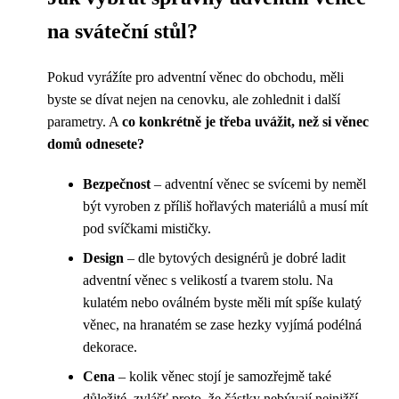
na sváteční stůl?
Pokud vyrážíte pro adventní věnec do obchodu, měli
byste se dívat nejen na cenovku, ale zohlednit i další
parametry. A
co konkrétně je třeba uvážit, než si věnec
domů odnesete?
Bezpečnost
– adventní věnec se svícemi by neměl
být vyroben z příliš hořlavých materiálů a musí mít
pod svíčkami mističky.
Design
– dle bytových designérů je dobré ladit
adventní věnec s velikostí a tvarem stolu. Na
kulatém nebo oválném byste měli mít spíše kulatý
věnec, na hranatém se zase hezky vyjímá podélná
dekorace.
Cena
– kolik věnec stojí je samozřejmě také
důležité, zvlášť proto, že částky nebývají nejnižší.