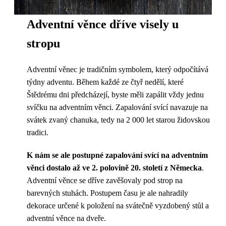
Adventní věnce dříve visely u
stropu
Adventní věnec je tradičním symbolem, který odpočítává
týdny adventu. Během každé ze čtyř nedělí, které
Štědrému dni předcházejí, byste měli zapálit vždy jednu
svíčku na adventním věnci. Zapalování svící navazuje na
svátek zvaný chanuka, tedy na 2 000 let starou židovskou
tradici.
K nám se ale postupné zapalování svící na adventním
věnci dostalo až ve 2. polovině 20. století z Německa
.
Adventní věnce se dříve zavěšovaly pod strop na
barevných stuhách. Postupem času je ale nahradily
dekorace určené k položení na svátečně vyzdobený stůl a
adventní věnce na dveře.