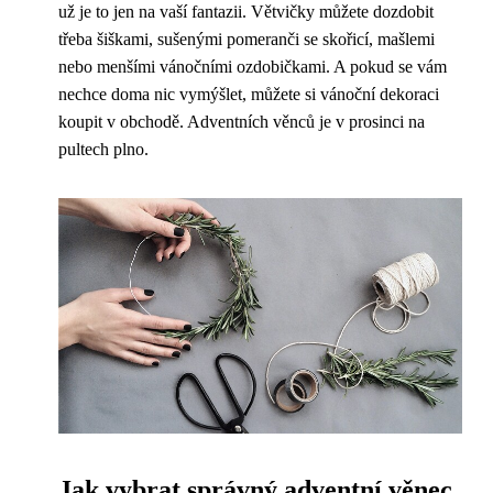
už je to jen na vaší fantazii. Větvičky můžete dozdobit
třeba šiškami, sušenými pomeranči se skořicí, mašlemi
nebo menšími vánočními ozdobičkami. A pokud se vám
nechce doma nic vymýšlet, můžete si vánoční dekoraci
koupit v obchodě. Adventních věnců je v prosinci na
pultech plno.
Jak vybrat správný adventní věnec