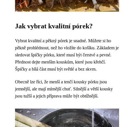
Jak vybrat kvalitní pórek?
Vybrat kvalitní a pěkný pórek je snadné. Můžete si ho
pěkně prohlédnout, než ho vložíte do košíku. Základem je
sledovat špičky pórku, které musí být čerstvé a pevné.
Přednost dejte menším kouskům, které jsou křehčí.
Špičky a bílá část musí být světlé a bez skvrn.
Obecně lze říci, že menší a tenčí kousky pórku jsou
jemnější, ale mají mírnější chuť. Silnější a větší kousky
jsou tužší a jejich příprava může být obtížnější.