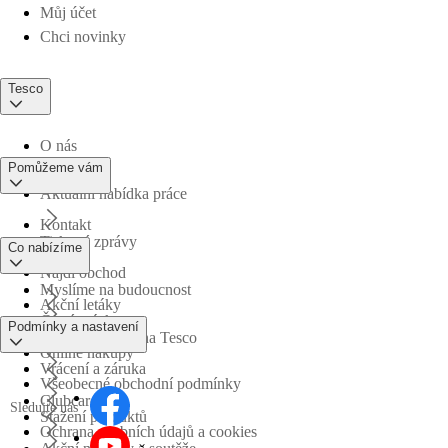
Můj účet
Chci novinky
Tesco
O nás
Pomůžeme vám
Aktuální nabídka práce
Kontakt
Tiskové zprávy
Co nabízíme
Najdi obchod
Myslíme na budoucnost
Akční letáky
Časté otázky
Podmínky a nastavení
Obchodní skupina Tesco
Online nákupy
Vrácení a záruka
Všeobecné obchodní podmínky
Clubcard
Sledujte nás
Stažení produktů
Ochrana osobních údajů a cookies