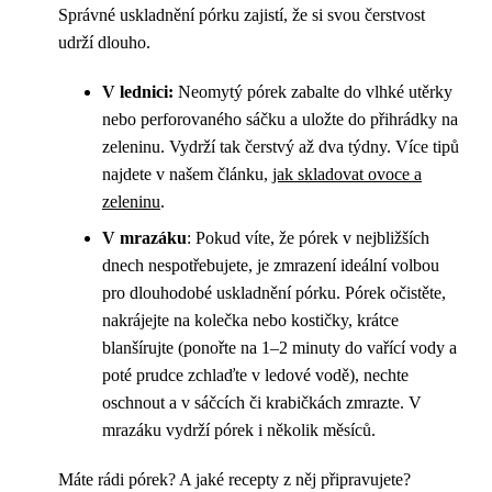
Správné uskladnění pórku zajistí, že si svou čerstvost
udrží dlouho.
V lednici:
Neomytý pórek zabalte do vlhké utěrky
nebo perforovaného sáčku a uložte do přihrádky na
zeleninu. Vydrží tak čerstvý až dva týdny. Více tipů
najdete v našem článku,
jak skladovat ovoce a
zeleninu
.
V mrazáku
: Pokud víte, že pórek v nejbližších
dnech nespotřebujete, je zmrazení ideální volbou
pro dlouhodobé uskladnění pórku. Pórek očistěte,
nakrájejte na kolečka nebo kostičky, krátce
blanšírujte (ponořte na 1–2 minuty do vařící vody a
poté prudce zchlaďte v ledové vodě), nechte
oschnout a v sáčcích či krabičkách zmrazte. V
mrazáku vydrží pórek i několik měsíců.
Máte rádi pórek? A jaké recepty z něj připravujete?