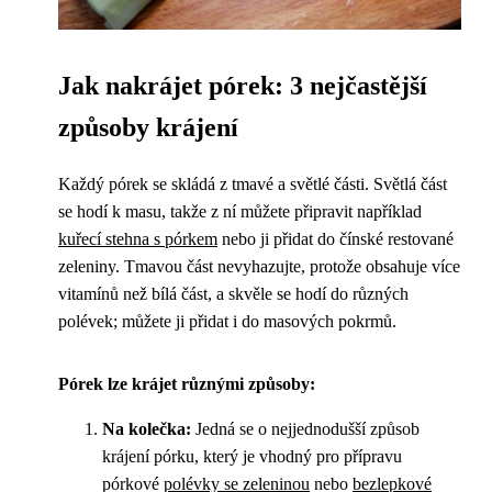
Jak nakrájet pórek: 3 nejčastější
způsoby krájení
Každý pórek se skládá z tmavé a světlé části. Světlá část
se hodí k masu, takže z ní můžete připravit například
kuřecí stehna s pórkem
nebo ji přidat do čínské restované
zeleniny. Tmavou část nevyhazujte, protože obsahuje více
vitamínů než bílá část, a skvěle se hodí do různých
polévek; můžete ji přidat i do masových pokrmů.
Pórek lze krájet různými způsoby:
Na kolečka:
Jedná se o nejjednodušší způsob
krájení pórku, který je vhodný pro přípravu
pórkové
polévky se zeleninou
nebo
bezlepkové