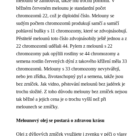
melounů se zamlouval, takže mu trochu pomohli. V
běžném červeném melounu je standardní počet
chromozomů 22, což je diploidní číslo. Melouny se
sudým počtem chromozomů produkují samčí a samičí
pohlavní buňky s 11 chromozomy, které se zdvojnásobují.
Pěstitelé melounů toto číslo zdvojnásobily ještě jednou a z
22 chromozomů udělali 44. Pylem z melounů s 22
chromozomy pak opýlili rostliny se 44 chromozomy a
semena rostlin červených dýní z takového křížení měla 33
chromozomů. Melouny s 33 chromozomy nevytvářejí,
nebo jen zřídka, životaschopný pyl a semena, takže jsou
bez zrníček. Jak vidno, pěstování melounů bez jadérek je
trochu složité. Z toho důvodu melouny bez zrníček nejsou
tak běžné a jejich cena je o trochu vyšší než při
melounech se zrníčky.
Melounový olej se postará o zdravou krásu
Olej z dýňových zrníček využijete i zvenku v péči o vlasy