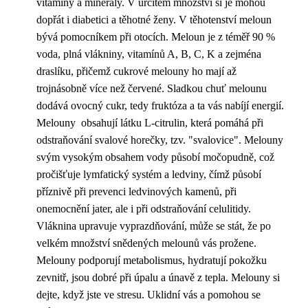
vitamíny a minerály. V určitém množství si je mohou
dopřát i diabetici a těhotné ženy. V těhotenství meloun
bývá pomocníkem při otocích. Meloun je z téměř 90 %
voda, plná vlákniny, vitamínů A, B, C, K a zejména
draslíku, přičemž cukrové melouny ho mají až
trojnásobně více než červené. Sladkou chuť melounu
dodává ovocný cukr, tedy fruktóza a ta vás nabíjí energií.
Melouny obsahují látku L-citrulin, která pomáhá při
odstraňování svalové horečky, tzv. "svalovice". Melouny
svým vysokým obsahem vody působí močopudně, což
pročišťuje lymfatický systém a ledviny, čímž působí
příznivě při prevenci ledvinových kamenů, při
onemocnění jater, ale i při odstraňování celulitidy.
Vláknina upravuje vyprazdňování, může se stát, že po
velkém množství snědených melounů vás prožene.
Melouny podporují metabolismus, hydratují pokožku
zevnitř, jsou dobré při úpalu a únavě z tepla. Melouny si
dejte, když jste ve stresu. Uklidní vás a pomohou se