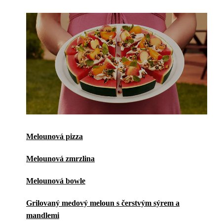
Melounová pizza
Melounová zmrzlina
Melounová bowle
Grilovaný medový meloun s čerstvým sýrem a
mandlemi