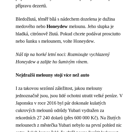
přípravu dezertů.
Bledožlutá, téměř bílá s nádechem dozelena je dužina
medového nebo
Honeydew
melounu. Jeho slupka je
hladká, citrónově žlutá. Pokud chcete podávat prosciutto
nebo šunku s melounem, volte Honeydew.
Náš tip na horké letní noci: Rozmixujte vychlazený
Honeydew a zalijte ho šumivým vínem.
Nejdražší melouny stojí více než auto
I za takovou sezónní záležitost, jakou melouny
jednoznačně jsou, jsou lidé ochotni utratit velké peníze. V
Japonsku v roce 2016 byl pár dokonale kulatých
cukrových melounů odrůdy Yubari vydražen za
rekordních 27 240 dolarů (přes 600 000 Kč). Na žlutých
melounech z městečka Yubari nebylo na první pohled nic