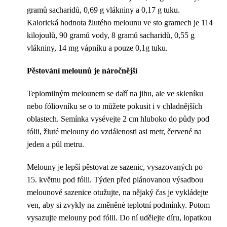
gramů sacharidů, 0,69 g vlákniny a 0,17 g tuku.
Kalorická hodnota žlutého melounu ve sto gramech je 114
kilojoulů, 90 gramů vody, 8 gramů sacharidů, 0,55 g
vlákniny, 14 mg vápníku a pouze 0,1g tuku.
Pěstování melounů je náročnější
Teplomilným melounem se daří na jihu, ale ve skleníku
nebo fóliovníku se o to můžete pokusit i v chladnějších
oblastech. Semínka vysévejte 2 cm hluboko do půdy pod
fólii, žluté melouny do vzdálenosti asi metr, červené na
jeden a půl metru.
Melouny je lepší pěstovat ze sazenic, vysazovaných po
15. květnu pod fólii. Týden před plánovanou výsadbou
melounové sazenice otužujte, na nějaký čas je vykládejte
ven, aby si zvykly na změněné teplotní podmínky. Potom
vysazujte melouny pod fólii. Do ní udělejte díru, lopatkou