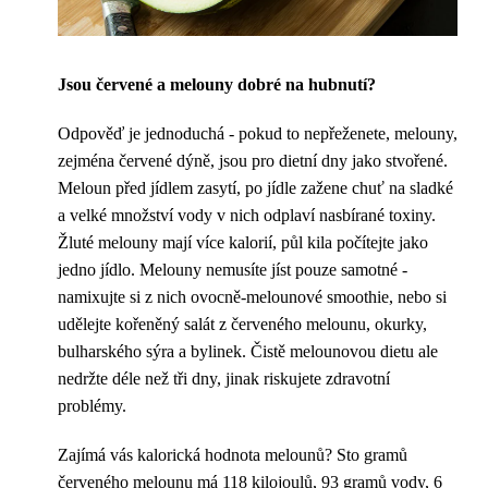
Jsou červené a melouny dobré na hubnutí?
Odpověď je jednoduchá - pokud to nepřeženete, melouny,
zejména červené dýně, jsou pro dietní dny jako stvořené.
Meloun před jídlem zasytí, po jídle zažene chuť na sladké
a velké množství vody v nich odplaví nasbírané toxiny.
Žluté melouny mají více kalorií, půl kila počítejte jako
jedno jídlo. Melouny nemusíte jíst pouze samotné -
namixujte si z nich ovocně-melounové smoothie, nebo si
udělejte kořeněný salát z červeného melounu, okurky,
bulharského sýra a bylinek. Čistě melounovou dietu ale
nedržte déle než tři dny, jinak riskujete zdravotní
problémy.
Zajímá vás kalorická hodnota melounů? Sto gramů
červeného melounu má 118 kilojoulů, 93 gramů vody, 6