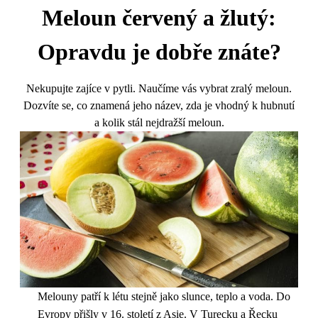
Meloun červený a žlutý:
Opravdu je dobře znáte?
Nekupujte zajíce v pytli. Naučíme vás vybrat zralý meloun.
Dozvíte se, co znamená jeho název, zda je vhodný k hubnutí
a kolik stál nejdražší meloun.
Melouny patří k létu stejně jako slunce, teplo a voda. Do
Evropy přišly v 16. století z Asie. V Turecku a Řecku