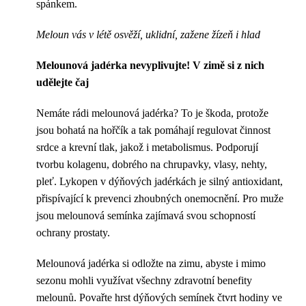
spánkem.
Meloun vás v létě osvěží, uklidní, zažene žízeň i hlad
Melounová jadérka nevyplivujte! V zimě si z nich
udělejte čaj
Nemáte rádi melounová jadérka? To je škoda, protože
jsou bohatá na hořčík a tak pomáhají regulovat činnost
srdce a krevní tlak, jakož i metabolismus. Podporují
tvorbu kolagenu, dobrého na chrupavky, vlasy, nehty,
pleť. Lykopen v dýňových jadérkách je silný antioxidant,
přispívající k prevenci zhoubných onemocnění. Pro muže
jsou melounová semínka zajímavá svou schopností
ochrany prostaty.
Melounová jadérka si odložte na zimu, abyste i mimo
sezonu mohli využívat všechny zdravotní benefity
melounů. Povařte hrst dýňových semínek čtvrt hodiny ve