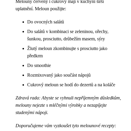
Melouny červený i cukrový mají v kuchyni širší
uplatnění. Meloun použijte:
Do ovocných salátů
Do salátů v kombinaci se zeleninou, ořechy,
šunkou, prosciutto, drůbežím masem, sýry
Žlutý meloun zkombinujte s prosciutto jako
předkrm
Do smoothie
Rozmixovaný jako součást nápojů
Cukrový meloun se hodí do dezertů a na koláče
Zdravá rada: Abyste se vyhnuli nepříjemným důsledkům,
melouny nejezte s mléčnými výrobky a nezapíjejte
studenými nápoji.
Doporučujeme vám vyzkoušet tyto melounové recepty: