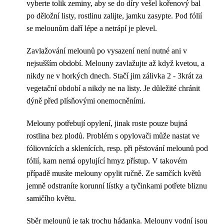
vyberte tolik zeminy, aby se do díry vešel kořenový bal
po děložní listy, rostlinu zalijte, jamku zasypte. Pod fólií
se melounům daří lépe a netrápí je plevel.
Zavlažování melounů po vysazení není nutné ani v
nejsušším období. Melouny zavlažujte až když kvetou, a
nikdy ne v horkých dnech. Stačí jim zálivka 2 - 3krát za
vegetační období a nikdy ne na listy. Je důležité chránit
dýně před plísňovými onemocněními.
Melouny potřebují opylení, jinak roste pouze bujná
rostlina bez plodů. Problém s opylovači může nastat ve
fóliovnících a sklenících, resp. při pěstování melounů pod
fólií, kam nemá opylující hmyz přístup. V takovém
případě musíte melouny opylit ručně. Ze samčích květů
jemně odstraníte korunní lístky a tyčinkami potřete bliznu
samičího květu.
Sběr melounů je tak trochu hádanka. Melouny vodní jsou