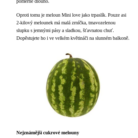
poměrně dlouho.
Oproti tomu je meloun Mini love jako trpaslík. Pouze asi
2-kilový melounek má malá zrníčka, tmavozelenou
slupku s jemnými pásy a sladkou, šťavnatou chuť.
Dopěstujete ho i ve velkém květináči na slunném balkoně.
Nejznámější cukrové melouny