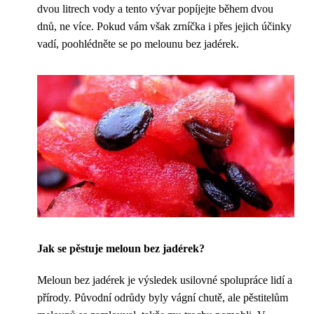
dvou litrech vody a tento vývar popíjejte během dvou
dnů, ne více. Pokud vám však zrníčka i přes jejich účinky
vadí, poohlédněte se po melounu bez jadérek.
Jak se pěstuje meloun bez jadérek?
Meloun bez jadérek je výsledek usilovné spolupráce lidí a
přírody. Původní odrůdy byly vágní chutě, ale pěstitelům