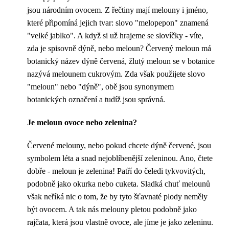
jsou národním ovocem. Z řečtiny mají melouny i jméno,
které připomíná jejich tvar: slovo "melopepon" znamená
"velké jablko". A když si už hrajeme se slovíčky - víte,
zda je spisovně dýně, nebo meloun? Červený meloun má
botanický název dýně červená, žlutý meloun se v botanice
nazývá melounem cukrovým. Zda však použijete slovo
"meloun" nebo "dýně", obě jsou synonymem
botanických označení a tudíž jsou správná.
Je meloun ovoce nebo zelenina?
Červené melouny, nebo pokud chcete dýně červené, jsou
symbolem léta a snad nejoblíbenější zeleninou. Ano, čtete
dobře - meloun je zelenina! Patří do čeledi tykvovitých,
podobně jako okurka nebo cuketa. Sladká chuť melounů
však neříká nic o tom, že by tyto šťavnaté plody neměly
být ovocem. A tak nás melouny pletou podobně jako
rajčata, která jsou vlastně ovoce, ale jíme je jako zeleninu.