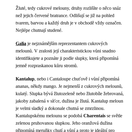
Žluté, tedy cukrové melouny, druhy rozlišíte o něco snáz
než jejich červené bratrance. Odlišují se již na pohled
tvarem, barvou a každý druh je v obchodě vždy označen.
Nejlépe chutnají studené.
Galia
je nejznámějším reprezentantem cukrových
melounů. V zralosti její charakteristickou vůni snadno
identifikujete a poznáte ji podle slupky, která připomíná
jemně rozpraskanou kůru stromů.
Kantalup
, nebo i Cantaloupe chuťově i vůní připomíná
ananas, někdy mango. Je nejmenší z cukrových melounů,
kulatý. Slupka bývá žlutozeleně nebo žlutobíle žebrovaná,
jakoby zabalená v síťce, dužina je žlutá. Kantalup meloun
je velmi sladký a dokonale chutná se zmrzlinou.
Kantalupskému melounu se podobá
Charentais
se světle
zelenou pruhovanou slupkou. Jeho oranžová dužina
připomíná meruňky chutí a vůní a proto je ideální pro