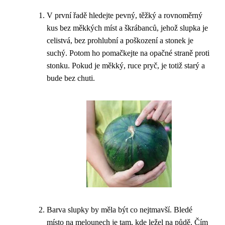
V první řadě hledejte pevný, těžký a rovnoměrný
kus bez měkkých míst a škrábanců, jehož slupka je
celistvá, bez prohlubní a poškození a stonek je
suchý. Potom ho pomačkejte na opačné straně proti
stonku. Pokud je měkký, ruce pryč, je totiž starý a
bude bez chuti.
Barva slupky by měla být co nejtmavší. Bledé
místo na melounech je tam, kde ležel na půdě. Čím