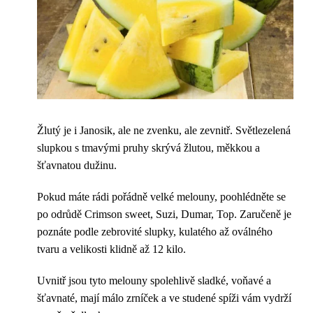
Žlutý je i Janosik, ale ne zvenku, ale zevnitř. Světlezelená
slupkou s tmavými pruhy skrývá žlutou, měkkou a
šťavnatou dužinu.
Pokud máte rádi pořádně velké melouny, poohlédněte se
po odrůdě Crimson sweet, Suzi, Dumar, Top. Zaručeně je
poznáte podle zebrovité slupky, kulatého až oválného
tvaru a velikosti klidně až 12 kilo.
Uvnitř jsou tyto melouny spolehlivě sladké, voňavé a
šťavnaté, mají málo zrníček a ve studené spíži vám vydrží