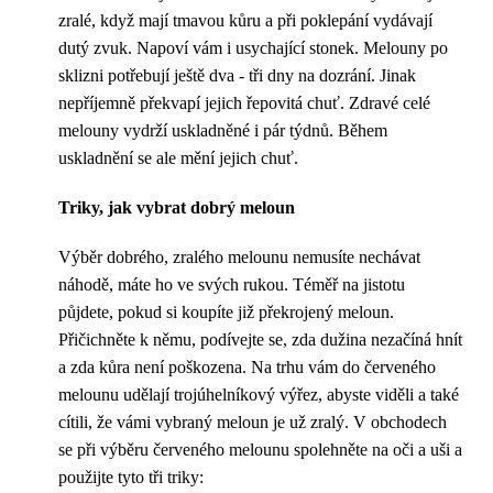
zralé, když mají tmavou kůru a při poklepání vydávají
dutý zvuk. Napoví vám i usychající stonek. Melouny po
sklizni potřebují ještě dva - tři dny na dozrání. Jinak
nepříjemně překvapí jejich řepovitá chuť. Zdravé celé
melouny vydrží uskladněné i pár týdnů. Během
uskladnění se ale mění jejich chuť.
Triky, jak vybrat dobrý meloun
Výběr dobrého, zralého melounu nemusíte nechávat
náhodě, máte ho ve svých rukou. Téměř na jistotu
půjdete, pokud si koupíte již překrojený meloun.
Přičichněte k němu, podívejte se, zda dužina nezačíná hnít
a zda kůra není poškozena. Na trhu vám do červeného
melounu udělají trojúhelníkový výřez, abyste viděli a také
cítili, že vámi vybraný meloun je už zralý. V obchodech
se při výběru červeného melounu spolehněte na oči a uši a
použijte tyto tři triky: