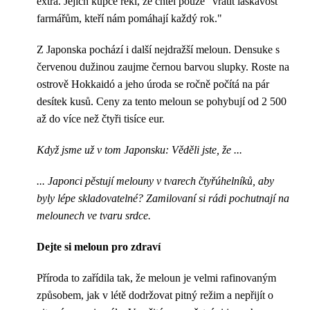
extra. Jejich kupce řekl, že chtěl pouze "vrátit laskavost
farmářům, kteří nám pomáhají každý rok."
Z Japonska pochází i další nejdražší meloun. Densuke s
červenou dužinou zaujme černou barvou slupky. Roste na
ostrově Hokkaidó a jeho úroda se ročně počítá na pár
desítek kusů. Ceny za tento meloun se pohybují od 2 500
až do více než čtyři tisíce eur.
Když jsme už v tom Japonsku: Věděli jste, že ...
... Japonci pěstují melouny v tvarech čtyřúhelníků, aby
byly lépe skladovatelné? Zamilovaní si rádi pochutnají na
melounech ve tvaru srdce.
Dejte si meloun pro zdraví
Příroda to zařídila tak, že meloun je velmi rafinovaným
způsobem, jak v létě dodržovat pitný režim a nepřijít o