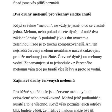
Snad jsme vás příliš nezmátli.
Dva druhy melounů pro všechny sladké chutě
Když se řekne "meloun", ne vždy je jasné, o co se vlastně
jedná. Meloun, nebo pokud chcete dýně, má totiž dva
základní druhy. A podobně jako s tím ovocem a
zeleninou, i zde je to trochu komplikovanější. Ani ten
nejsladší červený meloun nemůžeme nazvat cukrovým,
protože melouny jsou žluté. Červené dýně jsou melouny
vodní. Zapamatujete si to jednoduše - z červeného
melounu vám teče po bradě více šťávy a proto je vodní.
Zajímavé druhy červených melounů
Pro běžné spotřebitele jsou červené melouny buď
celozelené nebo proužkované. Možná ještě podlouhlé a
kulaté a to je všechno. Když však poznáte jejich odrůdy
blíž, budete vědět, že i růžový meloun může být již