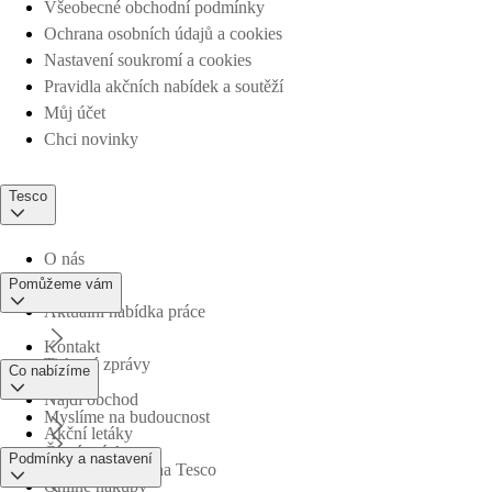
Všeobecné obchodní podmínky
Ochrana osobních údajů a cookies
Nastavení soukromí a cookies
Pravidla akčních nabídek a soutěží
Můj účet
Chci novinky
Tesco
O nás
Pomůžeme vám
Aktuální nabídka práce
Kontakt
Tiskové zprávy
Co nabízíme
Najdi obchod
Myslíme na budoucnost
Akční letáky
Časté otázky
Podmínky a nastavení
Obchodní skupina Tesco
Online nákupy