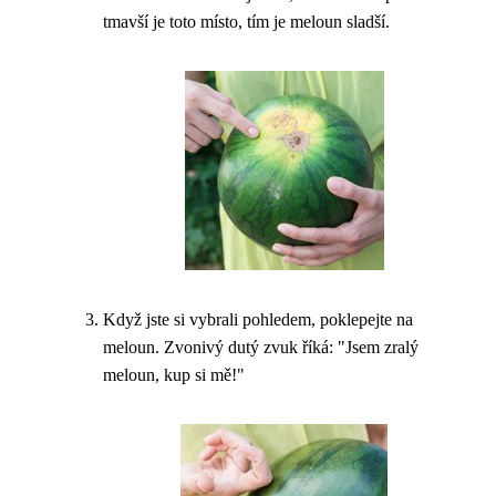
tmavší je toto místo, tím je meloun sladší.
Když jste si vybrali pohledem, poklepejte na
meloun. Zvonivý dutý zvuk říká: "Jsem zralý
meloun, kup si mě!"