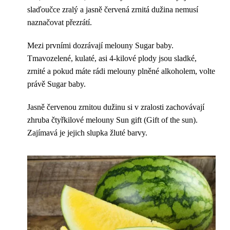
slaďoučce zralý a jasně červená zrnitá dužina nemusí
naznačovat přezrátí.
Mezi prvními dozrávají melouny Sugar baby.
Tmavozelené, kulaté, asi 4-kilové plody jsou sladké,
zrnité a pokud máte rádi melouny plněné alkoholem, volte
právě Sugar baby.
Jasně červenou zrnitou dužinu si v zralosti zachovávají
zhruba čtyřkilové melouny Sun gift (Gift of the sun).
Zajímavá je jejich slupka žluté barvy.