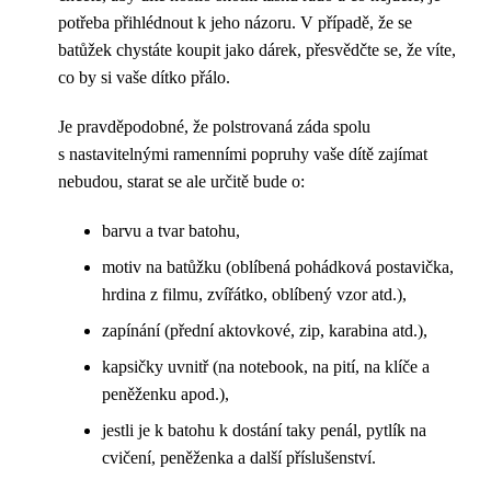
potřeba přihlédnout k jeho názoru. V případě, že se
batůžek chystáte koupit jako dárek, přesvědčte se, že víte,
co by si vaše dítko přálo.
Je pravděpodobné, že polstrovaná záda spolu
s nastavitelnými ramenními popruhy vaše dítě zajímat
nebudou, starat se ale určitě bude o:
barvu a tvar batohu,
motiv na batůžku (oblíbená pohádková postavička,
hrdina z filmu, zvířátko, oblíbený vzor atd.),
zapínání (přední aktovkové, zip, karabina atd.),
kapsičky uvnitř (na notebook, na pití, na klíče a
peněženku apod.),
jestli je k batohu k dostání taky penál, pytlík na
cvičení, peněženka a další příslušenství.