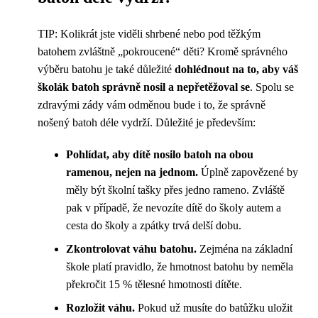
TIP: Kolikrát jste viděli shrbené nebo pod těžkým
batohem zvláštně „pokroucené“ děti? Kromě správného
výběru batohu je také důležité
dohlédnout na to, aby váš
školák batoh správně nosil a nepřetěžoval se
. Spolu se
zdravými zády vám odměnou bude i to, že správně
nošený batoh déle vydrží. Důležité je především:
Pohlídat, aby dítě nosilo batoh na obou
ramenou, nejen na jednom.
Úplně zapovězené by
měly být školní tašky přes jedno rameno. Zvláště
pak v případě, že nevozíte dítě do školy autem a
cesta do školy a zpátky trvá delší dobu.
Zkontrolovat váhu batohu.
Zejména na základní
škole platí pravidlo, že hmotnost batohu by neměla
překročit 15 % tělesné hmotnosti dítěte.
Rozložit váhu.
Pokud už musíte do batůžku uložit