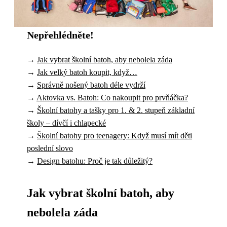
Nepřehlédněte!
→
Jak vybrat školní batoh, aby nebolela záda
→
Jak velký batoh koupit, když…
→
Správně nošený batoh déle vydrží
→
Aktovka vs. Batoh: Co nakoupit pro prvňáčka?
→
Školní batohy a tašky pro 1. & 2. stupeň základní
školy – dívčí i chlapecké
→
Školní batohy pro teenagery: Když musí mít děti
poslední slovo
→
Design batohu: Proč je tak důležitý?
Jak vybrat školní batoh, aby
nebolela záda