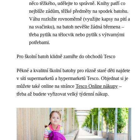
něco těžkého, udělejte to správně. Knihy patří co
nejblíže zádům, těžké předměty na spodek batohu.
Váhu rozložte rovnoměrně (využijte kapsy na pití a
na svačinku), na batoh nevěšte žádná břemena –
třeba pytlík na tělocvik nebo pytlík s výtvarnými
potřebami.
Pro školní batoh klidně zamiřte do obchodů Tesco
Pěkné a kvalitní školní batohy pro různě staré děti najdete
v síti supermarketů a hypermarketů Tesco. Objednat si je
můžete také online na stránce
Tesco Online nákupy
–
třeba až budete vyřizovat velký týdenní nákup.