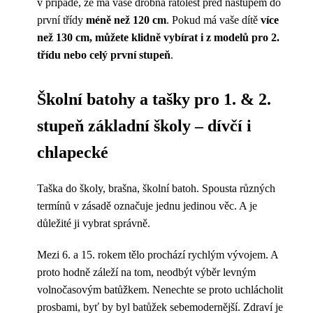
v případě, že má vaše drobná ratolest před nástupem do
první třídy
méně než 120 cm
. Pokud má vaše dítě
více
než 130 cm, můžete klidně vybírat i z modelů pro 2.
třídu nebo celý první stupeň
.
Školní batohy a tašky pro 1. & 2.
stupeň základní školy – dívčí i
chlapecké
Taška do školy, brašna, školní batoh. Spousta různých
termínů v zásadě označuje jednu jedinou věc. A je
důležité ji vybrat správně.
Mezi 6. a 15. rokem tělo prochází rychlým vývojem. A
proto hodně záleží na tom, neodbýt výběr levným
volnočasovým batůžkem. Nenechte se proto uchlácholit
prosbami, byť by byl batůžek sebemodernější. Zdraví je