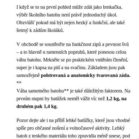
I když se to na první pohled může zdát jako brnkačka,
výběr školního batohu není právě jednoduchý úkol.
Obzvlášť pokud má být nejen hezký a funkční, ale také
šetrný k zádům školáků.
V obchodě se soustřeďte na funkčnost zipů a pevnost švů
– a to hlavně u ramenních popruhů, které ponesou celou
váhu batohu. Mrkněte se po praktickém vnitřním členění,
super je i kapsa na pití a na svačinu. Základem jsou pak
samozřejmě
polstrovaná a anatomicky tvarovaná záda.
**
Váha samotného batohu** je také důležitým faktorem. Na
prvním stupni by batůžek neměl vážit víc než
1,2 kg, na
druhém pak 1,4 kg
.
Pozor dejte ale i na příliš lehké batůžky, které jsou vhodné
spíše pro občasné nošení a volnočasové aktivity. Lehký
batoh z tenkého materiálu toho zpravidla méně unese, pod