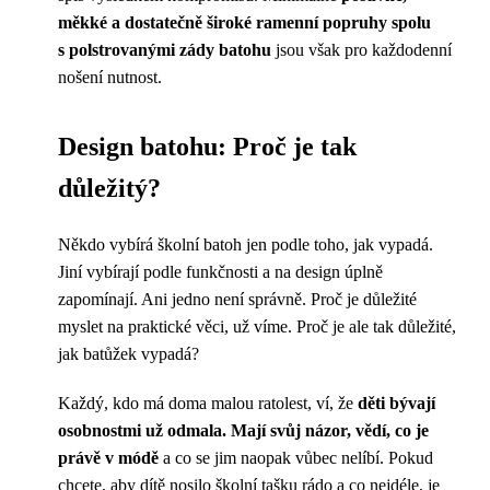
měkké a dostatečně široké ramenní popruhy spolu
s polstrovanými zády batohu
jsou však pro každodenní
nošení nutnost.
Design batohu: Proč je tak
důležitý?
Někdo vybírá školní batoh jen podle toho, jak vypadá.
Jiní vybírají podle funkčnosti a na design úplně
zapomínají. Ani jedno není správně. Proč je důležité
myslet na praktické věci, už víme. Proč je ale tak důležité,
jak batůžek vypadá?
Každý, kdo má doma malou ratolest, ví, že
děti bývají
osobnostmi už odmala. Mají svůj názor, vědí, co je
právě v módě
a co se jim naopak vůbec nelíbí. Pokud
chcete, aby dítě nosilo školní tašku rádo a co nejdéle, je