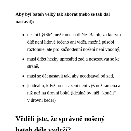
Aby byl batoh velký tak akorát (nebo se tak dal
nastavit):
nesmí být širší než ramena dítěte. Batoh, za kterým
dítě není lidově řečeno ani vidět, možná působí
roztomile, ale pro každodenní nošení není vhodný,
musí držet hezky uprostřed zad a nesesouvat se ke
straně,
musí se dát nastavit tak, aby neodstával od zad,
je ideální, když po nasazení není výš než ramena a
níž než na úrovni boků (ideálně by měl „končit“
v úrovni beder)
Věděli jste, že správně nošený
batoh déle vydrží?