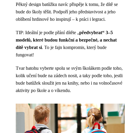
Pěkný design batůžku navíc přispěje k tomu, že dítě se
bude do školy těšit. Podpoří jeho představivost a jeho
oblíbení hrdinové ho inspirují – k práci i legraci.
TIP: Ideální je podle přání dítěte „
předvybrat“ 3–5
modelů, které budou funkční a bezpečné, a nechat
dítě vybrat si
. To je fajn kompromis, který bude
fungovat!
Tvar batohu vyberte spolu se svým školákem podle toho,
kolik učení bude na zádech nosit, a taky podle toho, jestli
bude batůžek sloužit jen na knihy, nebo i na volnočasové
aktivity po škole a o víkendu.