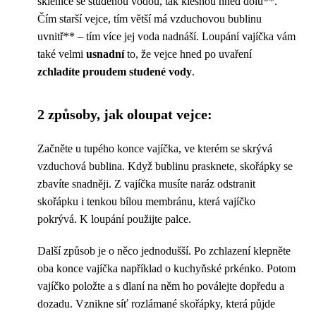
sklenice se studenou vodou, tak klesnou hned dolů**.
Čím starší vejce, tím větší má vzduchovou bublinu
uvnitř** – tím více jej voda nadnáší. Loupání vajíčka vám
také velmi
usnadní
to, že vejce hned po uvaření
zchladíte proudem studené vody
.
2 způsoby, jak oloupat vejce:
Začněte u tupého konce vajíčka, ve kterém se skrývá
vzduchová bublina. Když bublinu prasknete, skořápky se
zbavíte snadněji. Z vajíčka musíte naráz odstranit
skořápku i tenkou bílou membránu, která vajíčko
pokrývá. K loupání použijte palce.
Další způsob je o něco jednodušší. Po zchlazení klepněte
oba konce vajíčka například o kuchyňské prkénko. Potom
vajíčko položte a s dlaní na něm ho poválejte dopředu a
dozadu. Vznikne síť rozlámané skořápky, která půjde