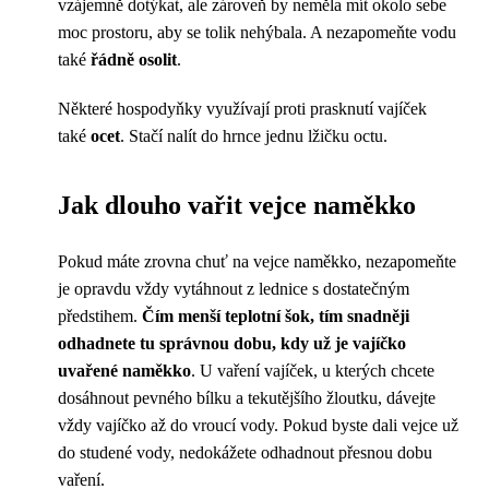
vzájemně dotýkat, ale zároveň by neměla mít okolo sebe
moc prostoru, aby se tolik nehýbala. A nezapomeňte vodu
také
řádně osolit
.
Některé hospodyňky využívají proti prasknutí vajíček
také
ocet
. Stačí nalít do hrnce jednu lžičku octu.
Jak dlouho vařit vejce naměkko
Pokud máte zrovna chuť na vejce naměkko, nezapomeňte
je opravdu vždy vytáhnout z lednice s dostatečným
předstihem.
Čím menší teplotní šok, tím snadněji
odhadnete tu správnou dobu, kdy už je vajíčko
uvařené naměkko
. U vaření vajíček, u kterých chcete
dosáhnout pevného bílku a tekutějšího žloutku, dávejte
vždy vajíčko až do vroucí vody. Pokud byste dali vejce už
do studené vody, nedokážete odhadnout přesnou dobu
vaření.