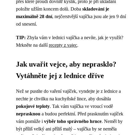
přes které proudí dovnitř kyslík, proto je při ukládání
položte užším koncem dolů. Doba
skladování je
maximálně 28 dní
, nejčerstvější vajíčka jsou ale jen 9 dní
od snesení.
TIP:
Zbyla vám v lednici vajíčka a nevíte, jak je využít?
Mrkněte na další
recepty z vajec
.
Jak uvařit vejce, aby neprasklo?
Vytáhněte jej z lednice dříve
Než se pustíte do vaření vajíček, vyndejte je z lednice a
nechte je chvilku na kuchyňské lince, aby dosáhla
pokojové teploty
. Tak vám vajíčka ve vroucí vodě
neprasknou
a budou perfektní. Před prasknutím vajíček
vám pomůže i
výběr toho správného hrnce
. Neměl by
být příliš velký ani příliš malý – vajíčka by se neměla