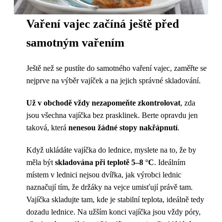
Vaření vajec začíná ještě před
samotným vařením
Ještě než se pustíte do samotného vaření vajec, zaměřte se
nejprve na výběr vajíček a na jejich správné skladování.
Už v obchodě vždy nezapomeňte zkontrolovat
, zda
jsou všechna vajíčka bez prasklinek. Berte opravdu jen
taková, která
nenesou žádné stopy nakřápnutí
.
Když ukládáte vajíčka do lednice, myslete na to, že by
měla být
skladována při teplotě 5–8 °C
. Ideálním
místem v lednici nejsou dvířka, jak výrobci lednic
naznačují tím, že držáky na vejce umisťují právě tam.
Vajíčka skladujte tam, kde je stabilní teplota, ideálně tedy
dozadu lednice. Na užším konci vajíčka jsou vždy póry,