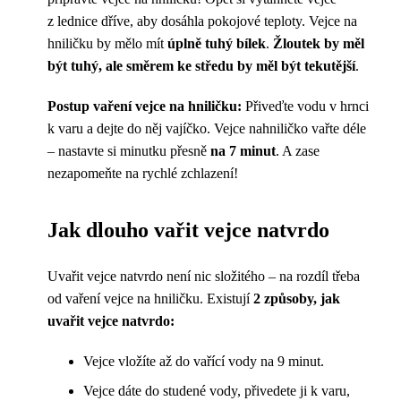
z lednice dříve, aby dosáhla pokojové teploty. Vejce na
hniličku by mělo mít
úplně tuhý bílek
.
Žloutek by měl
být tuhý, ale směrem ke středu by měl být tekutější
.
Postup vaření vejce na hniličku:
Přiveďte vodu v hrnci
k varu a dejte do něj vajíčko. Vejce nahniličko vařte déle
– nastavte si minutku přesně
na 7 minut
. A zase
nezapomeňte na rychlé zchlazení!
Jak dlouho vařit vejce natvrdo
Uvařit vejce natvrdo není nic složitého – na rozdíl třeba
od vaření vejce na hniličku. Existují
2 způsoby, jak
uvařit vejce natvrdo:
Vejce vložíte až do vařící vody na 9 minut.
Vejce dáte do studené vody, přivedete ji k varu,