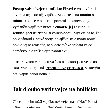
Postup vaření vejce naměkko:
Přiveďte vodu v hrnci
k varu a dejte do něj vajíčko. Stopněte si na
mobilu 5
minut
. Jakmile vás alarm upozorní na konec doby,
vytáhněte vajíčko z hrnce a
chlaďte jej zhruba 30
sekund pod studenou tekoucí vodou
. Myslete na to, že i
po vytáhnutí z horké vody je vajíčko stále uvnitř horké,
pokud jej nezchladíte, nebudete mít ke snídani vejce
naměkko, ale spíše vejce nahniličku.
TIP:
Skvělou variantou vajíček naměkko jsou vejce do
skla. Vyzkoušejte náš
recept na vejce do skla
, se kterým
překvapíte celou rodinu!
Jak dlouho vařit vejce na hniličku
Chcete trochu tužší vajíčko než vejce na měkko? Pak si
připravte vejce na hniličku! Opět si vytáhněte vejce