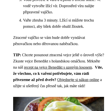
vodě vytvořte lžící vír. Doprostřed víru nalijte
připravené vajíčko.
Vařte zhruba 3 minuty. Lžící si můžete trochu
pomoci, aby bílek dobře obalil žloutek.
Ztracené vajíčko se vám bude dobře vyndávat
pěnovačkou nebo děrovanou naběračkou.
TIP:
Chcete posunout ztracená vejce ještě o úroveň výše?
Zkuste vejce Benedikt s holandskou omáčkou. Mrkněte
na náš
recept na vejce Benedikt s uzeným lososem
.
Víte,
že všechno, co k vaření potřebujete, vám rádi
přivezeme až před dveře?
Objednejte si nákup online
a
užijte si ušetřený čas přesně tak, jak máte rádi!