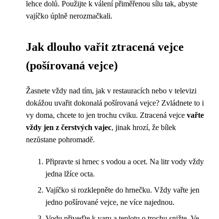
lehce dolů. Použijte k válení přiměřenou sílu tak, abyste
vajíčko úplně nerozmačkali.
Jak dlouho vařit ztracená vejce
(pošírovaná vejce)
Žasnete vždy nad tím, jak v restauracích nebo v televizi
dokážou uvařit dokonalá pošírovaná vejce? Zvládnete to i
vy doma, chcete to jen trochu cviku. Ztracená vejce
vařte
vždy jen z čerstvých vajec
, jinak hrozí, že bílek
nezůstane pohromadě.
Připravte si hrnec s vodou a ocet. Na litr vody vždy
jedna lžíce octa.
Vajíčko si rozklepněte do hrnečku. Vždy vařte jen
jedno pošírované vejce, ne více najednou.
Vodu přiveďte k varu a teplotu o trochu snižte. Ve