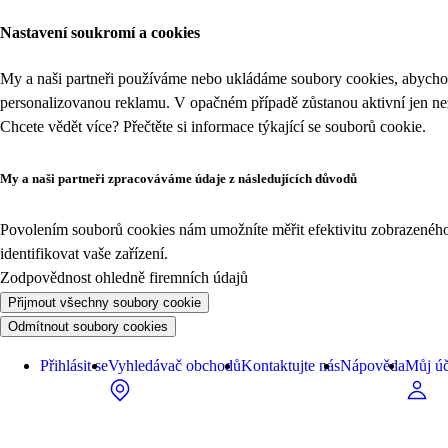
Nastavení soukromí a cookies
My a naši partneři používáme nebo ukládáme soubory cookies, abychom
personalizovanou reklamu. V opačném případě zůstanou aktivní jen n
Chcete vědět více? Přečtěte si informace týkající se
souborů cookie
.
My a naši partneři zpracováváme údaje z následujících důvodů
Povolením souborů cookies nám umožníte měřit efektivitu zobrazeného o
identifikovat vaše zařízení.
Zodpovědnost ohledně firemních údajů
Přijmout všechny soubory cookie
Odmítnout soubory cookies
Přihlásit se
Vyhledávač obchodů
Kontaktujte nás
Nápověda
Můj úč