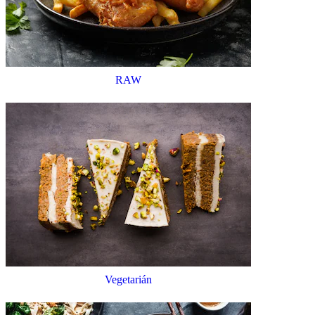
RAW
Vegetarián