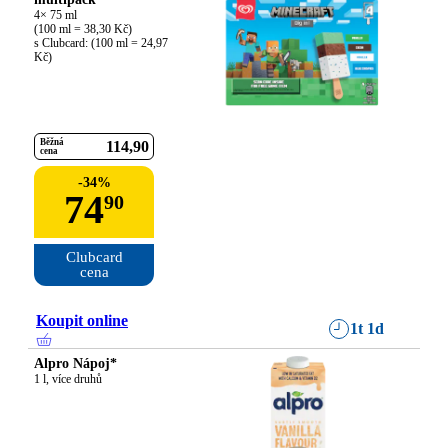
4× 75 ml

(100 ml = 38,30 Kč)

s Clubcard: (100 ml = 24,97 
Kč)
Běžná
114
90
cena
-
34
%
74
90
Clubcard

cena
Koupit online
1t 1d
Alpro Nápoj*
1 l, více druhů