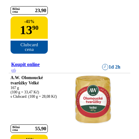
Běžná
23
90
cena
-
41
%
13
90
Clubcard

cena
Koupit online
1d 2h
A.W. Olomoucké
tvarůžky Velké
167 g

(100 g = 33,47 Kč)

s Clubcard: (100 g = 28,08 Kč)
Běžná
55
90
cena