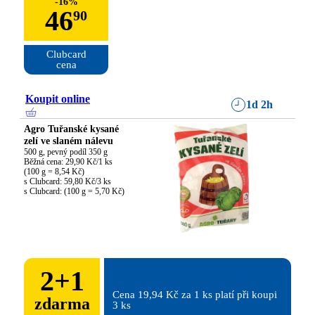
-
16
%
46
90
Clubcard

cena
Koupit online
1d 2h
Agro Tuřanské kysané
zelí ve slaném nálevu
500 g, pevný podíl 350 g

Běžná cena: 29,90 Kč/1 ks

(100 g = 8,54 Kč)

s Clubcard: 59,80 Kč/3 ks

s Clubcard: (100 g = 5,70 Kč)
2
+
1
Cena 19,94 Kč za 1 ks platí při koupi 
zdarma
3 ks