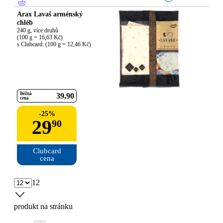
Arax Lavaš arménský
chléb
240 g, více druhů

(100 g = 16,63 Kč)

s Clubcard: (100 g = 12,46 Kč)
Běžná
39
90
cena
-
25
%
29
90
Clubcard

cena
12
produkt na stránku