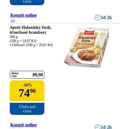
cena
Koupit online
1d 2h
Apetit Holandský řízek,
šťouchané brambory
360 g

(100 g = 24,97 Kč)

s Clubcard: (100 g = 20,81 Kč)
Běžná
89
90
cena
-
16
%
74
90
Clubcard

cena
Koupit online
1d 2h