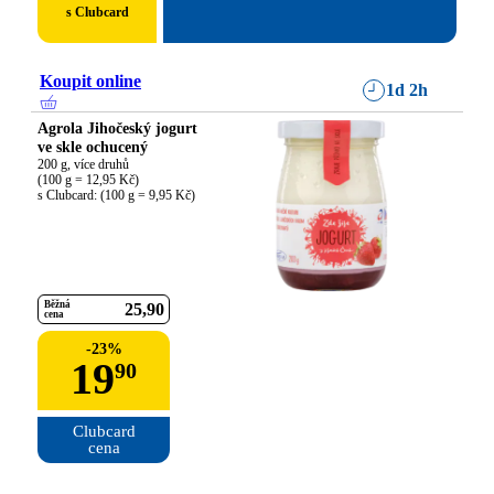
s Clubcard
Koupit online
1d 2h
Agrola Jihočeský jogurt
ve skle ochucený
200 g, více druhů

(100 g = 12,95 Kč)

s Clubcard: (100 g = 9,95 Kč)
Běžná
25
90
cena
-
23
%
19
90
Clubcard

cena