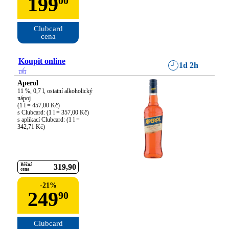
199
00
Clubcard

cena
Koupit online
1d 2h
Aperol
11 %, 0,7 l, ostatní alkoholický 
nápoj

(1 l = 457,00 Kč)

s Clubcard: (1 l = 357,00 Kč)

s aplikací Clubcard: (1 l = 
342,71 Kč)
Běžná
319
90
cena
-
21
%
249
90
Clubcard
