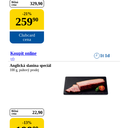
Běžná
329
90
cena
-
21
%
259
90
Clubcard

cena
Koupit online
1t 1d
Anglická slanina speciál
100 g, pultový prodej
Běžná
22
90
cena
-
13
%