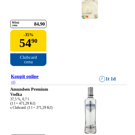
Běžná
84
90
cena
-
35
%
54
90
Clubcard

cena
Koupit online
1t 1d
Amundsen Premium
Vodka
37,5 %, 0,7 l

(1 l = 471,29 Kč)

s Clubcard: (1 l = 371,29 Kč)