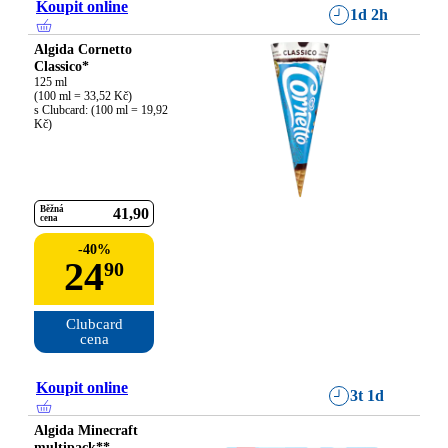
Koupit online
1d 2h
Algida Cornetto
Classico*
125 ml

(100 ml = 33,52 Kč)

s Clubcard: (100 ml = 19,92 
Kč)
Běžná
41
90
cena
-
40
%
24
90
Clubcard

cena
Koupit online
3t 1d
Algida Minecraft
multipack**