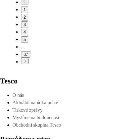
1
2
3
4
5
...
37
Tesco
O nás
Aktuální nabídka práce
Tiskové zprávy
Myslíme na budoucnost
Obchodní skupina Tesco