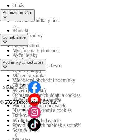
O nás
Pomůžeme vám
Aktuální nabídka práce
Kontakt
Tiskové zprávy
Co nabízíme
Najdi obchod
Myslíme na budoucnost
Akční letáky
Časté otázky
Podmínky a nastavení
Obchodní skupina Tesco
Online nákupy
Vrácení a záruka
Všeobecné obchodní podmínky
Clubcard
Sledujte nás
Stažení produktů
Ochrana osobních údajů a cookies
Akční nabídky a soutěže
©
2026 Tesco Stores ČR a.s.
Etická linka pro dodavatele
Nastavení soukromí a cookies
Dárkové karty
Infolinka pro dodavatele
Pravidla akčních nabídek a soutěží
Scan & Shop