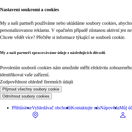
Nastavení soukromí a cookies
My a naši partneři používáme nebo ukládáme soubory cookies, abychom
personalizovanou reklamu. V opačném případě zůstanou aktivní jen n
Chcete vědět více? Přečtěte si informace týkající se
souborů cookie
.
My a naši partneři zpracováváme údaje z následujících důvodů
Povolením souborů cookies nám umožníte měřit efektivitu zobrazeného o
identifikovat vaše zařízení.
Zodpovědnost ohledně firemních údajů
Přijmout všechny soubory cookie
Odmítnout soubory cookies
Přihlásit se
Vyhledávač obchodů
Kontaktujte nás
Nápověda
Můj úč