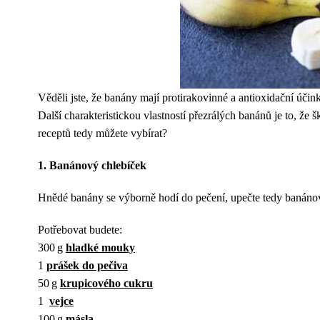
Věděli jste, že banány mají protirakovinné a antioxidační účinky
Další charakteristickou vlastností přezrálých banánů je to, že
receptů tedy můžete vybírat?
1. Banánový chlebíček
Hnědé banány se výborně hodí do pečení, upečte tedy banáno
Potřebovat budete:
300 g
hladké mouky
1
prášek do pečiva
50 g
krupicového cukru
1
vejce
100 g
másla