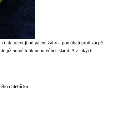
ní tlak, ulevují od pálení žáhy a pomáhají proti zácpě.
de již nutné tolik nebo vůbec sladit. A z jakých
vého chlebíčku!