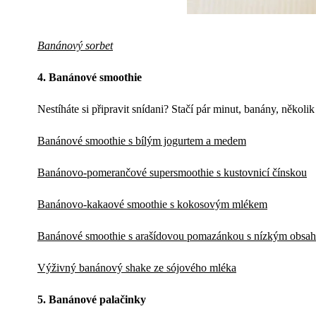
Banánový sorbet
4. Banánové smoothie
Nestíháte si připravit snídani? Stačí pár minut, banány, několi
Banánové smoothie s bílým jogurtem a medem
Banánovo-pomerančové supersmoothie s kustovnicí čínskou
Banánovo-kakaové smoothie s kokosovým mlékem
Banánové smoothie s arašídovou pomazánkou s nízkým obsah
Výživný banánový shake ze sójového mléka
5. Banánové palačinky