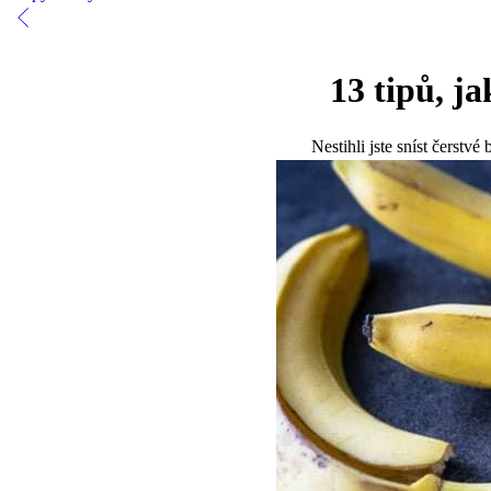
13 tipů, j
Nestihli jste sníst čerstv