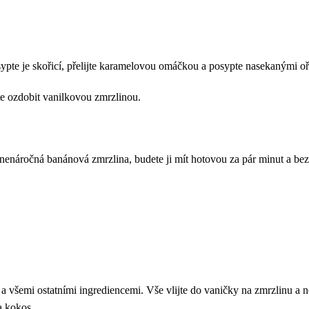
ypte je skořicí, přelijte karamelovou omáčkou a posypte nasekanými oř
e ozdobit vanilkovou zmrzlinou.
 nenáročná banánová zmrzlina, budete ji mít hotovou za pár minut a be
 a všemi ostatními ingrediencemi. Vše vlijte do vaničky na zmrzlinu a n
a kokos.