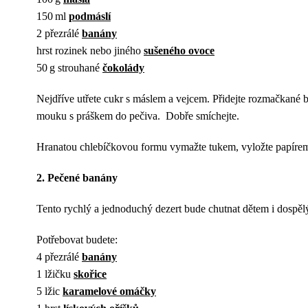
150 ml
podmáslí
2 přezrálé
banány
hrst rozinek nebo jiného
sušeného ovoce
50 g strouhané
čokolády
Nejdříve utřete cukr s máslem a vejcem. Přidejte rozmačkané b
mouku s práškem do pečiva. Dobře smíchejte.
Hranatou chlebíčkovou formu vymažte tukem, vyložte papírem n
2. Pečené banány
Tento rychlý a jednoduchý dezert bude chutnat dětem i dospěl
Potřebovat budete:
4 přezrálé
banány
1 lžičku
skořice
5 lžic
karamelové omáčky