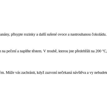
anány, přisypte rozinky a další sušené ovoce a nastrouhanou čokoládu. 
a pečení a naplňte těstem. V troubě, kterou jste předehřáli na 200 °C,
ým. Může vás zachránit, když zazvoní nečekaná návštěva a vy nebudete