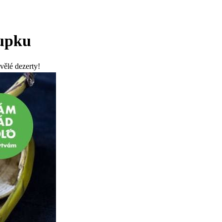
lupku
vělé dezerty!