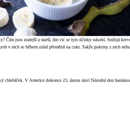
? Čím jsou zralejší a starší, tím víc se tyto účinky násobí. Snižují krev
 škrob v nich se během zrání přeměnil na cukr. Takže pokrmy z nich nebu
vý chlebíček. V Americe dokonce 23. února slaví Národní den banáno