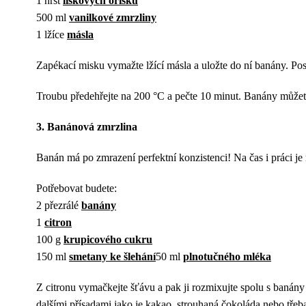
1 hrst
lískových oříšků
500 ml
vanilkové zmrzliny
1 lžíce
másla
Zapékací misku vymažte lžící másla a uložte do ní banány. Pos
Troubu předehřejte na 200 °C a pečte 10 minut. Banány můžet
3. Banánová zmrzlina
Banán má po zmrazení perfektní konzistenci! Na čas i práci je
Potřebovat budete:
2 přezrálé
banány
1
citron
100 g
krupicového cukru
150 ml
smetany ke šlehání
50 ml
plnotučného mléka
Z citronu vymačkejte šťávu a pak ji rozmixujte spolu s banány
dalšími přísadami jako je kakao, strouhaná čokoláda nebo třeb