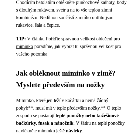
Chodícím batolatům oblékněte punčochové kalhoty, body
s dlouhým rukávem, svetr a na to vše teplou zimní
kombinézu. Nedílnou součástí zimního outfitu jsou
rukavice, šála a čepice.
TIP:
V článku
Pořiďte správnou velikost oblečení pro
miminko
poradíme, jak vybrat tu správnou velikost pro
vašeho potomka.
Jak obléknout miminko v zimě?
Myslete především na nožky
Miminko, které jen leží v kočárku a nemá žádný
pohyb**, musí mít v teple především nožky.** O teplo
zespodu se postarají
teplé ponožky nebo kožešinové
bačkůrky, fusak a nánožník
. V šátku na teplé ponožky
navlékněte miminku ještě
návleky
.