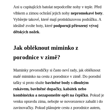
Ani u cupitajících batolat nepodceňte nohy v teple. Před
vlhkem a zimou ochrání jejich nohy
nepromokavé boty
.
Vybírejte takové, které mají protiskluzovou podrážku. A
ideálně zvolte boty, které
podporují přirozený vývoj
dětských nožek
.
Jak obléknout miminko z
porodnice v zimě?
Maminky prvorodičky si často neví rady, jak obléknout
malé miminko na cestu z porodnice v zimě. Do porodní
tašky si proto sbalte
bavlněné body s dlouhým
rukávem, bavlněné dupačky, kabátek nebo
kombinézku a nezapomeňte opět na čepičku
. Pokud je
venku opravdu zima, nebojte se novorozence zabalit i do
zavinovačky. Pokud plánujete cestu z porodnice autem,