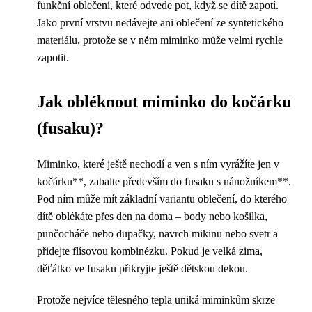
funkční oblečení, které odvede pot, když se dítě zapotí.
Jako první vrstvu nedávejte ani oblečení ze syntetického
materiálu, protože se v něm miminko může velmi rychle
zapotit.
Jak obléknout miminko do kočárku
(fusaku)?
Miminko, které ještě nechodí a ven s ním vyrážíte jen v
kočárku**, zabalte především do fusaku s nánožníkem**.
Pod ním může mít základní variantu oblečení, do kterého
dítě oblékáte přes den na doma – body nebo košilka,
punčocháče nebo dupačky, navrch mikinu nebo svetr a
přidejte flísovou kombinézku. Pokud je velká zima,
děťátko ve fusaku přikryjte ještě dětskou dekou.
Protože nejvíce tělesného tepla uniká miminkům skrze