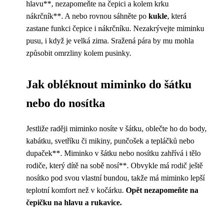
hlavu**, nezapomeňte na čepici a kolem krku
nákrčník**. A nebo rovnou sáhněte po
kukle
, která
zastane funkci čepice i nákrčníku. Nezakrývejte miminku
pusu, i když je velká zima. Sražená pára by mu mohla
způsobit omrzliny kolem pusinky.
Jak obléknout miminko do šátku
nebo do nosítka
Jestliže raději miminko nosíte v šátku, oblečte ho do body,
kabátku, svetříku či mikiny, punčošek a tepláčků nebo
dupaček**. Miminko v šátku nebo nosítku zahřívá i tělo
rodiče, který dítě na sobě nosí**. Obvykle má rodič ještě
nosítko pod svou vlastní bundou, takže má miminko lepší
teplotní komfort než v kočárku.
Opět nezapomeňte na
čepičku na hlavu a rukavice.