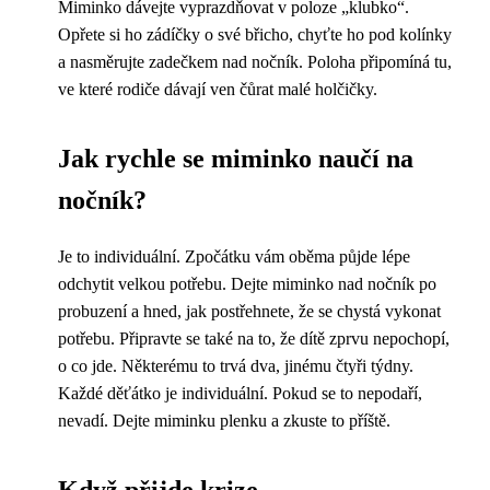
Miminko dávejte vyprazdňovat v poloze „klubko“.
Opřete si ho zádíčky o své břicho, chyťte ho pod kolínky
a nasměrujte zadečkem nad nočník. Poloha připomíná tu,
ve které rodiče dávají ven čůrat malé holčičky.
Jak rychle se miminko naučí na
nočník?
Je to individuální. Zpočátku vám oběma půjde lépe
odchytit velkou potřebu. Dejte miminko nad nočník po
probuzení a hned, jak postřehnete, že se chystá vykonat
potřebu. Připravte se také na to, že dítě zprvu nepochopí,
o co jde. Některému to trvá dva, jinému čtyři týdny.
Každé děťátko je individuální. Pokud se to nepodaří,
nevadí. Dejte miminku plenku a zkuste to příště.
Když přijde krize