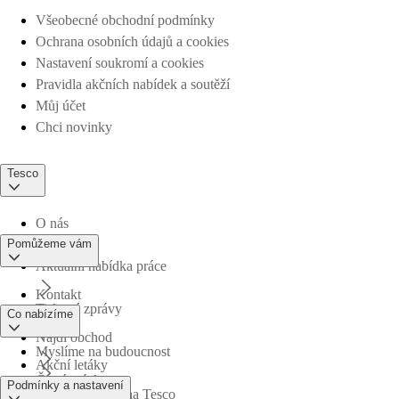
Všeobecné obchodní podmínky
Ochrana osobních údajů a cookies
Nastavení soukromí a cookies
Pravidla akčních nabídek a soutěží
Můj účet
Chci novinky
Tesco
O nás
Pomůžeme vám
Aktuální nabídka práce
Kontakt
Tiskové zprávy
Co nabízíme
Najdi obchod
Myslíme na budoucnost
Akční letáky
Časté otázky
Podmínky a nastavení
Obchodní skupina Tesco