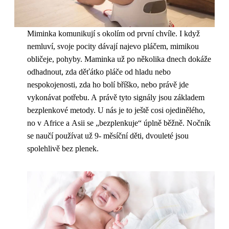
Miminka komunikují s okolím od první chvíle. I když
nemluví, svoje pocity dávají najevo pláčem, mimikou
obličeje, pohyby. Maminka už po několika dnech dokáže
odhadnout, zda děťátko pláče od hladu nebo
nespokojenosti, zda ho bolí bříško, nebo právě jde
vykonávat potřebu. A právě tyto signály jsou základem
bezplenkové metody. U nás je to ještě cosi ojedinělého,
no v Africe a Asii se „bezplenkuje“ úplně běžně. Nočník
se naučí používat už 9- měsíční děti, dvouleté jsou
spolehlivě bez plenek.