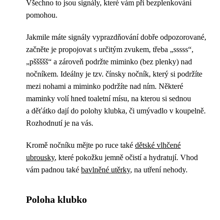
Všechno to jsou signály, které vám při bezplenkování
pomohou.
Jakmile máte signály vyprazdňování dobře odpozorované,
začněte je propojovat s určitým zvukem, třeba „sssss“,
„pššššš“ a zároveň podržte miminko (bez plenky) nad
nočníkem. Ideálny je tzv. čínsky nočník, který si podržíte
mezi nohami a miminko podržíte nad ním. Některé
maminky volí hned toaletní mísu, na kterou si sednou
a děťátko dají do polohy klubka, či umývadlo v koupelně.
Rozhodnutí je na vás.
Kromě nočníku mějte po ruce také
dětské vlhčené
ubrousky
, které pokožku jemně očistí a hydratují. Vhod
vám padnou také
bavlněné utěrky
, na utření nehody.
Poloha klubko