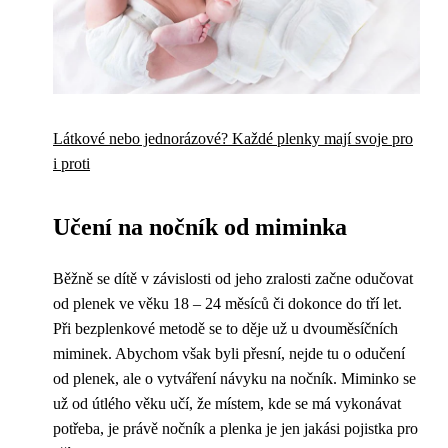
Látkové nebo jednorázové? Každé plenky mají svoje pro
i proti
Učení na nočník od miminka
Běžně se dítě v závislosti od jeho zralosti začne odučovat
od plenek ve věku 18 – 24 měsíců či dokonce do tří let.
Při bezplenkové metodě se to děje už u dvouměsíčních
miminek. Abychom však byli přesní, nejde tu o odučení
od plenek, ale o vytváření návyku na nočník. Miminko se
už od útlého věku učí, že místem, kde se má vykonávat
potřeba, je právě nočník a plenka je jen jakási pojistka pro