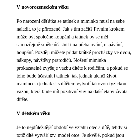
V novorozeneckém věku
Po narození děťátka se tatínek a miminko musí na sebe
naladit, to je přirozené. Jak s tím začít? Prvním krokem
může být společné koupání a tatínek by se měl
samozřejmě směle účastnit i na přebalování, uspávání,
houpání. Později můžete přidat krátké procházky ve dvou,
nákupy, návštěvy prarodičů. Nošení miminka
prokazatelně zvyšuje vazbu dítěte k rodičům, a pokud se
toho bude účastnit i tatínek, tak jednak ulehčí život
mamince a jednak si s dítětem vytvoří takovou fyzickou
vazbu, která bude mít pozitivní vliv na další etapy života
dítěte.
V dětském věku
Je to nejdůležitější období ve vztahu otec a dítě, tehdy si
totiž dítě vytváří tzv. model otce. Je skvělé, pokud jsou