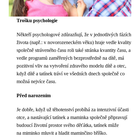
Trošku psychologie
Někteří psychologové zdůrazňují, že v jednotlivých fázích
života (např.: v novorozeneckém věku) hraje vedle kvality
společně stráveného času roli také stránka kvantity času, a
vedle programů zaměřených bezprostředně na dítě, má
pozitivní vliv na vytvoření zdravého modelu dítě a otec,
když dítě a tatínek tráví ve všedních dnech společně co
možná nejvíce času.
Před narozením
Je dobře, když už těhotenství probíhá za intenzivní účasti
otce, a nastávající tatínek a maminka společně připravují
budoucí životní prostor svého děťátka, tatínek může
na miminko mluvit a hladit maminčino bříško.