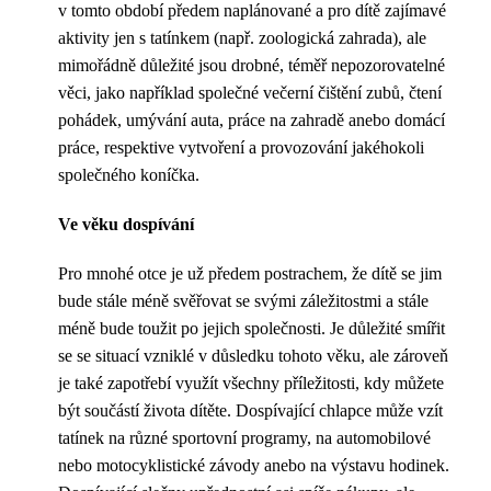
v tomto období předem naplánované a pro dítě zajímavé
aktivity jen s tatínkem (např. zoologická zahrada), ale
mimořádně důležité jsou drobné, téměř nepozorovatelné
věci, jako například společné večerní čištění zubů, čtení
pohádek, umývání auta, práce na zahradě anebo domácí
práce, respektive vytvoření a provozování jakéhokoli
společného koníčka.
Ve věku dospívání
Pro mnohé otce je už předem postrachem, že dítě se jim
bude stále méně svěřovat se svými záležitostmi a stále
méně bude toužit po jejich společnosti. Je důležité smířit
se se situací vzniklé v důsledku tohoto věku, ale zároveň
je také zapotřebí využít všechny příležitosti, kdy můžete
být součástí života dítěte. Dospívající chlapce může vzít
tatínek na různé sportovní programy, na automobilové
nebo motocyklistické závody anebo na výstavu hodinek.