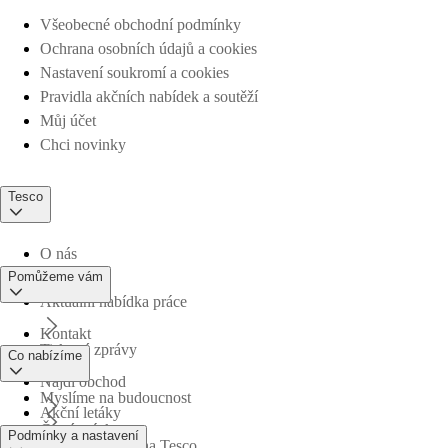
Všeobecné obchodní podmínky
Ochrana osobních údajů a cookies
Nastavení soukromí a cookies
Pravidla akčních nabídek a soutěží
Můj účet
Chci novinky
Tesco
O nás
Pomůžeme vám
Aktuální nabídka práce
Kontakt
Tiskové zprávy
Co nabízíme
Najdi obchod
Myslíme na budoucnost
Akční letáky
Časté otázky
Podmínky a nastavení
Obchodní skupina Tesco