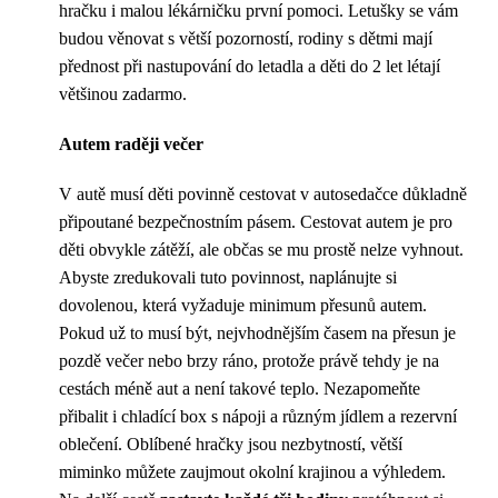
hračku i malou lékárničku první pomoci. Letušky se vám
budou věnovat s větší pozorností, rodiny s dětmi mají
přednost při nastupování do letadla a děti do 2 let létají
většinou zadarmo.
Autem raději večer
V autě musí děti povinně cestovat v autosedačce důkladně
připoutané bezpečnostním pásem. Cestovat autem je pro
děti obvykle zátěží, ale občas se mu prostě nelze vyhnout.
Abyste zredukovali tuto povinnost, naplánujte si
dovolenou, která vyžaduje minimum přesunů autem.
Pokud už to musí být, nejvhodnějším časem na přesun je
pozdě večer nebo brzy ráno, protože právě tehdy je na
cestách méně aut a není takové teplo. Nezapomeňte
přibalit i chladící box s nápoji a různým jídlem a rezervní
oblečení. Oblíbené hračky jsou nezbytností, větší
miminko můžete zaujmout okolní krajinou a výhledem.