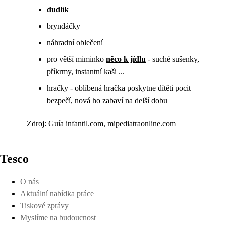
dudlík
bryndáčky
náhradní oblečení
pro větší miminko
něco k jídlu
- suché sušenky,
příkrmy, instantní kaši ...
hračky - oblíbená hračka poskytne dítěti pocit
bezpečí, nová ho zabaví na delší dobu
Zdroj: Guía infantil.com, mipediatraonline.com
Tesco
O nás
Aktuální nabídka práce
Tiskové zprávy
Myslíme na budoucnost