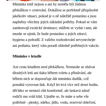
Miminka totiž nejsou a ani by neměla být žádnou
překážkou v cestování. Dokážou se perfektně přizpůsobit
jakékoliv situaci, pokud je o ně náležitě postaráno a jsou
naplněny všechny jejich základní potřeby. Pokud se vám
zamlouvají exotické destinace, můžete se vydat i tam, ale
musíte se ujistit, že bude postaráno o jejich zdraví,
hygienu a pohodlí. Z vašeho rozhodování nevynechejte
ani pediatra, který vám poradí ohledně potřebných vakcín.
Miminko v letadle
Ani cesta letadlem není překážkou. Nemusíte se obávat
dlouhých letů ani tlaku během vzletu a přistávání, ale
během nich se doporučuje dát miminku dudlík, což
pomáhá vyrovnat tlak. Když let trvá více než deset hodin,
děťátko se nemusí cítit komfortně, ale laskavá náruč
rodičů mu vrátí klid. Ujistěte se, že máte u sebe vše
potřebné - plenky, mléko, jídlo, vodu, rezervní oblečení,