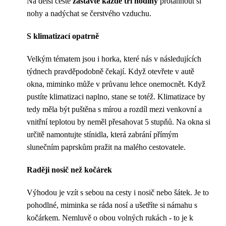
Na delší cestě
zastavte každé tři hodiny
protáhnout si
nohy a nadýchat se čerstvého vzduchu.
S klimatizací opatrně
Velkým tématem jsou i horka, které nás v následujících
týdnech pravděpodobně čekají. Když otevřete v autě
okna, miminko může v průvanu lehce onemocnět. Když
pustíte klimatizaci naplno, stane se totéž. Klimatizace by
tedy měla být puštěna s mírou a rozdíl mezi venkovní a
vnitřní teplotou by neměl přesahovat 5 stupňů. Na okna si
určitě namontujte stínidla, která zabrání přímým
slunečním paprskům pražit na malého cestovatele.
Raději nosič než kočárek
Výhodou je vzít s sebou na cesty i nosič nebo šátek. Je to
pohodlné, miminka se ráda nosí a ušetříte si námahu s
kočárkem. Nemluvě o obou volných rukách - to je k