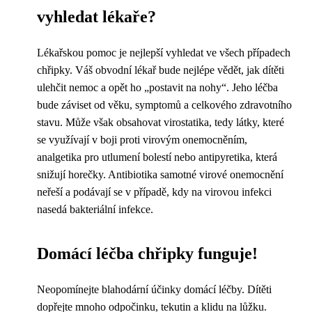
vyhledat lékaře?
Lékařskou pomoc je nejlepší vyhledat ve všech případech
chřipky. Váš obvodní lékař bude nejlépe vědět, jak dítěti
ulehčit nemoc a opět ho „postavit na nohy“. Jeho léčba
bude záviset od věku, symptomů a celkového zdravotního
stavu. Může však obsahovat virostatika, tedy látky, které
se využívají v boji proti virovým onemocněním,
analgetika pro utlumení bolestí nebo antipyretika, která
snižují horečky. Antibiotika samotné virové onemocnění
neřeší a podávají se v případě, kdy na virovou infekci
nasedá bakteriální infekce.
Domácí léčba chřipky funguje!
Neopomínejte blahodární účinky domácí léčby. Dítěti
dopřejte mnoho odpočinku, tekutin a klidu na lůžku.