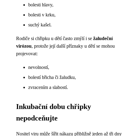
bolesti hlavy,
bolesti v krku,
suchý kašel.
Rodiče si chřipku u dětí často zmýlí i se
žaludeční
virózou
, protože její další příznaky u dětí se mohou
projevovat:
nevolností,
bolestí břicha či žaludku,
zvracením a slabostí.
Inkubační dobu chřipky
nepodceňujte
Nositel viru může šířit nákazu přibližně jeden až tři dny