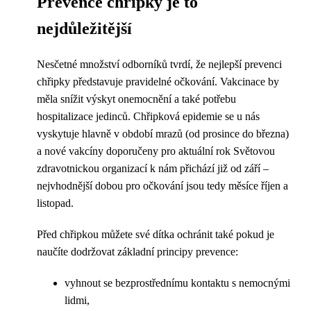
Prevence chřipky je to
nejdůležitější
Nesčetné množství odborníků tvrdí, že nejlepší prevenci
chřipky představuje pravidelné očkování. Vakcinace by
měla snížit výskyt onemocnění a také potřebu
hospitalizace jedinců. Chřipková epidemie se u nás
vyskytuje hlavně v období mrazů (od prosince do března)
a nové vakcíny doporučeny pro aktuální rok Světovou
zdravotnickou organizací k nám přichází již od září –
nejvhodnější dobou pro očkování jsou tedy měsíce říjen a
listopad.
Před chřipkou můžete své dítka ochránit také pokud je
naučíte dodržovat základní principy prevence:
vyhnout se bezprostřednímu kontaktu s nemocnými
lidmi,