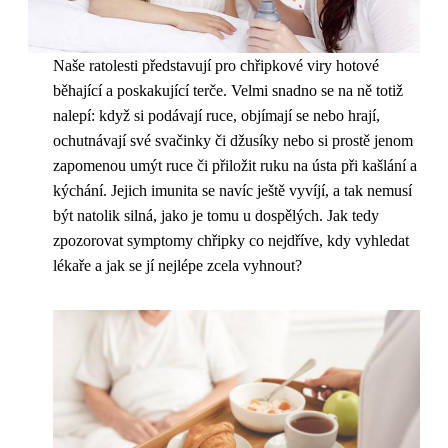
Naše ratolesti představují pro chřipkové viry hotové
běhající a poskakující terče. Velmi snadno se na ně totiž
nalepí: když si podávají ruce, objímají se nebo hrají,
ochutnávají své svačinky či džusíky nebo si prostě jenom
zapomenou umýt ruce či přiložit ruku na ústa při kašlání a
kýchání. Jejich imunita se navíc ještě vyvíjí, a tak nemusí
být natolik silná, jako je tomu u dospělých. Jak tedy
zpozorovat symptomy chřipky co nejdříve, kdy vyhledat
lékaře a jak se jí nejlépe zcela vyhnout?