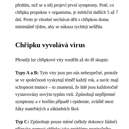
předtím, než se u něj projeví první symptomy. Poté, co
chřipka propukne v organismu, je infekční dalších 5 až 7
dní. Proto je vhodné nechávat děti s chřipkou doma
minimálně týden, aby se nákaza rychleji nešířila.
Chřipku vyvolává virus
Přesněji lze chřipkové viry rozdělit až do tří skupin:
Typy A a B:
Tyto viry jsou pro nás nebezpečné, protože
se ve společnosti vyskytují téměř každý rok, a navíc mají
schopnost mutace – to znamená, že lidé jsou každoročně
vystavovány novým typům virů. Způsobují nepříjemné
symptomy a v horším případě i epidemie, zvláště mezi
žáky mateřských a základních škol.
Typ C:
Způsobuje pouze mírné (někdy dokonce žádné)
příznaky nemoci chřipky jako problémy respiračního