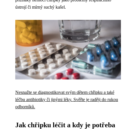
ústrojí či mírný suchý kašel.
Nesnažte se diagnostikovat svým dětem chřipku a také
léčbu antibiotiky či jinými léky. Svěřte je raději do rukou
odborníků.
Jak chřipku léčit a kdy je potřeba