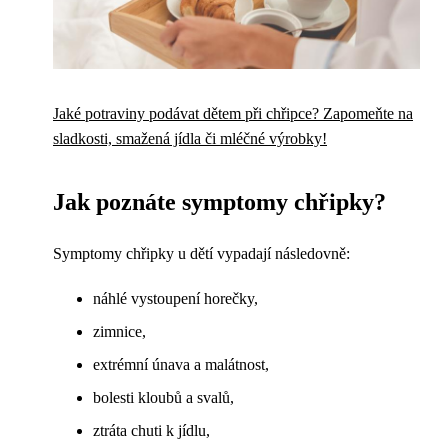
Jaké potraviny podávat dětem při chřipce? Zapomeňte na
sladkosti, smažená jídla či mléčné výrobky!
Jak poznáte symptomy chřipky?
Symptomy chřipky u dětí vypadají následovně:
náhlé vystoupení horečky,
zimnice,
extrémní únava a malátnost,
bolesti kloubů a svalů,
ztráta chuti k jídlu,