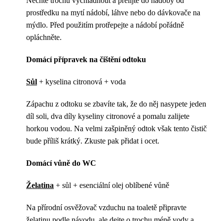
Nechte trochu vychladnout a přelijte do nádoby od
prostředku na mytí nádobí, láhve nebo do dávkovače na
mýdlo. Před použitím protřepejte a nádobí pořádně
opláchněte.
Domácí přípravek na čištění odtoku
Sůl
+ kyselina citronová + voda
Zápachu z odtoku se zbavíte tak, že do něj nasypete jeden
díl soli, dva díly kyseliny citronové a pomalu zalijete
horkou vodou. Na velmi zašpiněný odtok však tento čistič
bude příliš krátký. Zkuste pak přidat i ocet.
Domácí vůně do WC
Želatina
+ sůl + esenciální olej oblíbené vůně
Na přírodní osvěžovač vzduchu na toaletě připravte
želatinu podle návodu, ale dejte o trochu méně vody a