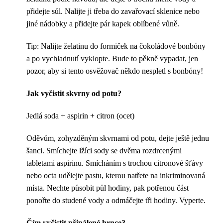
přidejte sůl. Nalijte ji třeba do zavařovací sklenice nebo
jiné nádobky a přidejte pár kapek oblíbené vůně.
Tip: Nalijte želatinu do formiček na čokoládové bonbóny
a po vychladnutí vyklopte. Bude to pěkně vypadat, jen
pozor, aby si tento osvěžovač někdo nespletl s bonbóny!
Jak vyčistit skvrny od potu?
Jedlá soda + aspirin + citron (ocet)
Oděvům, zohyzděným skvrnami od potu, dejte ještě jednu
šanci. Smíchejte lžíci sody se dvěma rozdrcenými
tabletami aspirinu. Smícháním s trochou citronové šťávy
nebo octa udělejte pastu, kterou natřete na inkriminovaná
místa. Nechte působit půl hodiny, pak potřenou část
ponořte do studené vody a odmáčejte tři hodiny. Vyperte.
Čím vyčistit připálené hrnce?