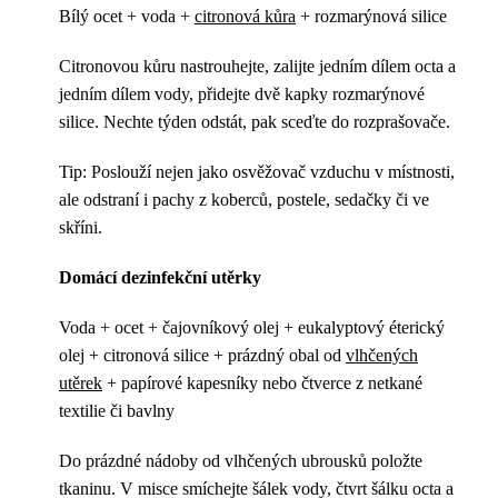
Bílý ocet + voda +
citronová kůra
+ rozmarýnová silice
Citronovou kůru nastrouhejte, zalijte jedním dílem octa a
jedním dílem vody, přidejte dvě kapky rozmarýnové
silice. Nechte týden odstát, pak sceďte do rozprašovače.
Tip: Poslouží nejen jako osvěžovač vzduchu v místnosti,
ale odstraní i pachy z koberců, postele, sedačky či ve
skříni.
Domácí dezinfekční utěrky
Voda + ocet + čajovníkový olej + eukalyptový éterický
olej + citronová silice + prázdný obal od
vlhčených
utěrek
+ papírové kapesníky nebo čtverce z netkané
textilie či bavlny
Do prázdné nádoby od vlhčených ubrousků položte
tkaninu. V misce smíchejte šálek vody, čtvrt šálku octa a