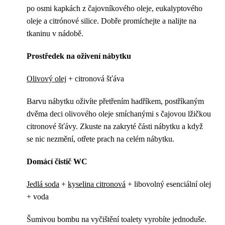
po osmi kapkách z čajovníkového oleje, eukalyptového
oleje a citrónové silice. Dobře promíchejte a nalijte na
tkaninu v nádobě.
Prostředek na oživení nábytku
Olivový olej
+ citronová šťáva
Barvu nábytku oživíte přetřením hadříkem, postříkaným
dvěma deci olivového oleje smíchanými s čajovou lžičkou
citronové šťávy. Zkuste na zakryté části nábytku a když
se nic nezmění, otřete prach na celém nábytku.
Domácí čistič WC
Jedlá soda
+
kyselina citronová
+ libovolný esenciální olej
+ voda
Šumivou bombu na vyčištění toalety vyrobíte jednoduše.