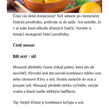
Čeká vás úklid domácnosti? Než sáhnete po chemickém
čistícím prostředku, podívejte se do spíže. Ani netušíte, že
v ní máte hned několik účinných čističů. Vyrobte si
domácí ekologické čisticí prostředky.
Čistič mosazi
Bílý ocet
+
sůl
Mosazné předměty časem získají patinu, která jim ale
nesvědčí. Původní lesk jim navrátí kombinace bílého octa
nebo citronové šťávy a soli. Houbu namočte do octa a
posypte solí. Mosazný předmět zlehka vyčistěte, omyjte
vodou a ihned osušte měkkým hadříkem.
Tip: Stejně účinná je kombinace kečupu a soli.