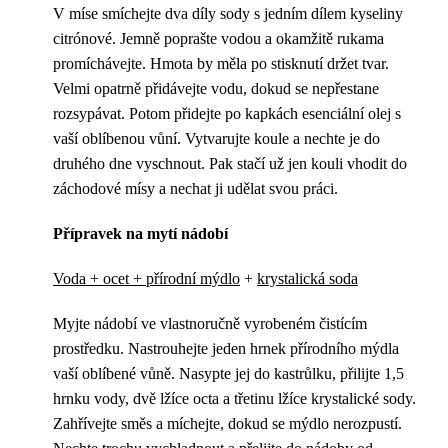
V míse smíchejte dva díly sody s jedním dílem kyseliny
citrónové. Jemně poprašte vodou a okamžitě rukama
promíchávejte. Hmota by měla po stisknutí držet tvar.
Velmi opatrně přidávejte vodu, dokud se nepřestane
rozsypávat. Potom přidejte po kapkách esenciální olej s
vaší oblíbenou vůní. Vytvarujte koule a nechte je do
druhého dne vyschnout. Pak stačí už jen kouli vhodit do
záchodové mísy a nechat ji udělat svou práci.
Přípravek na mytí nádobí
Voda + ocet + přírodní mýdlo
+
krystalická soda
Myjte nádobí ve vlastnoručně vyrobeném čistícím
prostředku. Nastrouhejte jeden hrnek přírodního mýdla
vaší oblíbené vůně. Nasypte jej do kastrůlku, přilijte 1,5
hrnku vody, dvě lžíce octa a třetinu lžíce krystalické sody.
Zahřívejte směs a míchejte, dokud se mýdlo nerozpustí.