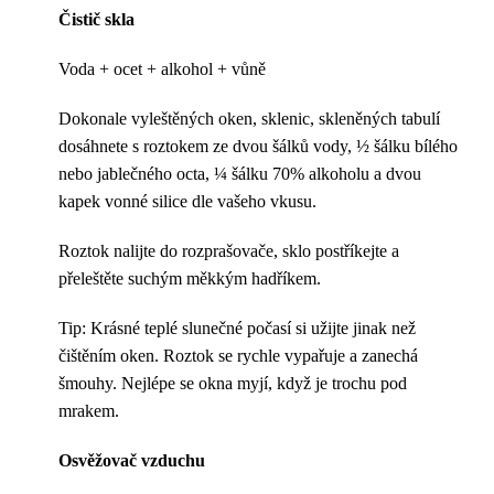
Čistič skla
Voda + ocet + alkohol + vůně
Dokonale vyleštěných oken, sklenic, skleněných tabulí
dosáhnete s roztokem ze dvou šálků vody, ½ šálku bílého
nebo jablečného octa, ¼ šálku 70% alkoholu a dvou
kapek vonné silice dle vašeho vkusu.
Roztok nalijte do rozprašovače, sklo postříkejte a
přeleštěte suchým měkkým hadříkem.
Tip: Krásné teplé slunečné počasí si užijte jinak než
čištěním oken. Roztok se rychle vypařuje a zanechá
šmouhy. Nejlépe se okna myjí, když je trochu pod
mrakem.
Osvěžovač vzduchu