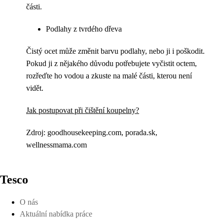
části.
Podlahy z tvrdého dřeva
Čistý ocet může změnit barvu podlahy, nebo ji i poškodit.
Pokud ji z nějakého důvodu potřebujete vyčistit octem,
rozřeďte ho vodou a zkuste na malé části, kterou není
vidět.
Jak postupovat při čištění koupelny?
Zdroj: goodhousekeeping.com, porada.sk,
wellnessmama.com
Tesco
O nás
Aktuální nabídka práce