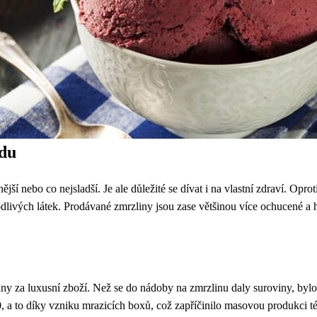
odu
anější nebo co nejsladší. Je ale důležité se dívat i na vlastní zdraví.
odlivých látek. Prodávané zmrzliny jsou zase většinou více ochucené a h
za luxusní zboží. Než se do nádoby na zmrzlinu daly suroviny, bylo p
 a to díky vzniku mrazicích boxů, což zapříčinilo masovou produkci t