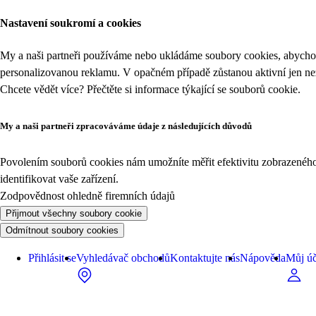
Nastavení soukromí a cookies
My a naši partneři používáme nebo ukládáme soubory cookies, abychom
personalizovanou reklamu. V opačném případě zůstanou aktivní jen n
Chcete vědět více? Přečtěte si informace týkající se
souborů cookie
.
My a naši partneři zpracováváme údaje z následujících důvodů
Povolením souborů cookies nám umožníte měřit efektivitu zobrazeného o
identifikovat vaše zařízení.
Zodpovědnost ohledně firemních údajů
Přijmout všechny soubory cookie
Odmítnout soubory cookies
Přihlásit se
Vyhledávač obchodů
Kontaktujte nás
Nápověda
Můj úč