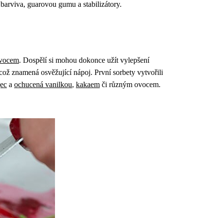
barviva, guarovou gumu a stabilizátory.
ovocem
. Dospělí si mohou dokonce užít vylepšení
ož znamená osvěžující nápoj. První sorbety vytvořili
jec
a
ochucená vanilkou
,
kakaem
či různým ovocem.