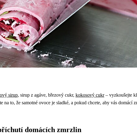
ový sirup
, sirup z agáve, březový cukr,
kokosový cukr
– vyzkoušejte kli
te na to, že samotné ovoce je sladké, a pokud chcete, aby vás domácí zm
příchutí domácích zmrzlin