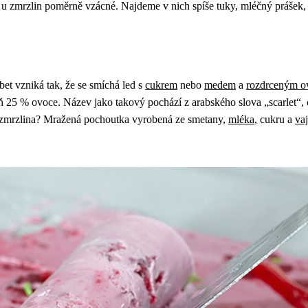
 u zmrzlin poměrně vzácné. Najdeme v nich spíše tuky, mléčný prášek, 
bet vzniká tak, že se smíchá led s
cukrem
nebo
medem
a
rozdrceným 
25 % ovoce. Název jako takový pochází z arabského slova „scarlet“, c
 zmrzlina? Mražená pochoutka vyrobená ze smetany,
mléka
, cukru a
va