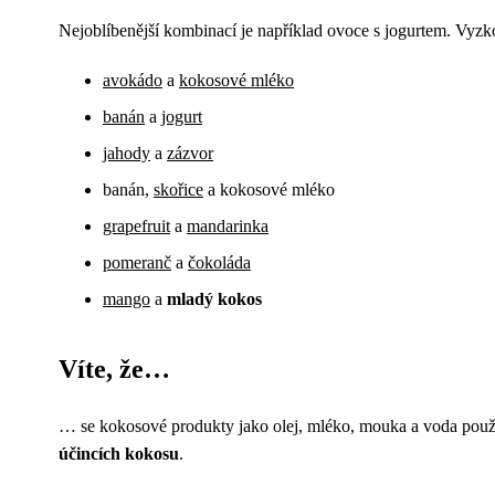
Nejoblíbenější kombinací je například ovoce s jogurtem. Vyzkou
avokádo
a
kokosové mléko
banán
a
jogurt
jahody
a
zázvor
banán,
skořice
a kokosové mléko
grapefruit
a
mandarinka
pomeranč
a
čokoláda
mango
a
mladý kokos
Víte, že…
… se kokosové produkty jako olej, mléko, mouka a voda použív
účincích kokosu
.