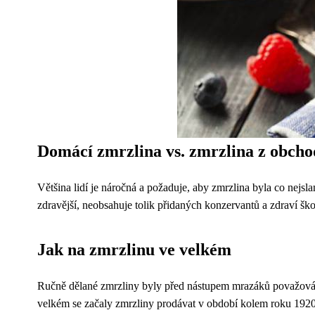
Domácí zmrzlina vs. zmrzlina z obch
Většina lidí je náročná a požaduje, aby zmrzlina byla co nejsl
zdravější, neobsahuje tolik přidaných konzervantů a zdraví šk
Jak na zmrzlinu ve velkém
Ručně dělané zmrzliny byly před nástupem mrazáků považovány 
velkém se začaly zmrzliny prodávat v období kolem roku 1920,