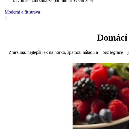
Domácí zmrzlina za pár minut? Okamžitě!
Moderní a fit strava
Domácí 
Zmrzlina: nejlepší lék na horko, špatnou náladu a – bez legrace – j