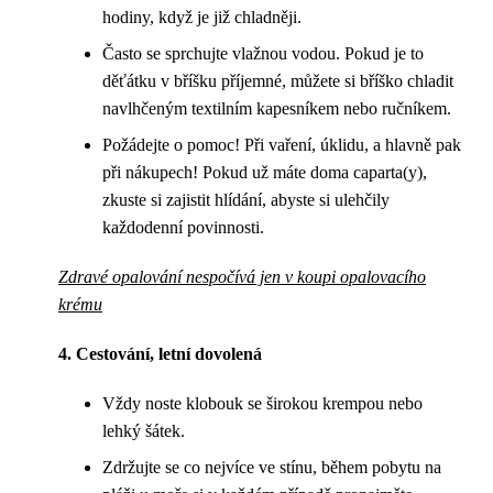
hodiny, když je již chladněji.
Často se sprchujte vlažnou vodou. Pokud je to
děťátku v bříšku příjemné, můžete si bříško chladit
navlhčeným textilním kapesníkem nebo ručníkem.
Požádejte o pomoc! Při vaření, úklidu, a hlavně pak
při nákupech! Pokud už máte doma caparta(y),
zkuste si zajistit hlídání, abyste si ulehčily
každodenní povinnosti.
Zdravé opalování nespočívá jen v koupi opalovacího
krému
4. Cestování, letní dovolená
Vždy noste klobouk se širokou krempou nebo
lehký šátek.
Zdržujte se co nejvíce ve stínu, během pobytu na