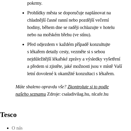
pokrmy.
Prohlídky města se doporučuje naplánovat na
chladnější časné ranní nebo pozdější večerní
hodiny, během dne se raději ochlazujte v hotelu
nebo na mořském břehu (ve stínu).
Před odjezdem v každém případě konzultujte
s lékařem detaily cesty, vezměte si s sebou
nejdůležitější lékařské zprávy a výsledky vyšetření
a předem si zjistěte, jaké možnosti jsou v místě Vaší
letní dovolené k okamžité konzultaci s lékařem.
Máte sbaleno opravdu vše?
Zkontrolute si to podle
našeho seznamu
Zdroje: csaladivilag.hu, nlcafe.hu
Tesco
O nás