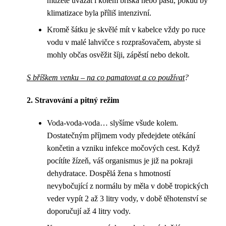
můžete uvázat i kolem bříška nebo pasu, pokud by
klimatizace byla příliš intenzivní.
Kromě šátku je skvělé mít v kabelce vždy po ruce
vodu v malé lahvičce s rozprašovačem, abyste si
mohly občas osvěžit šíji, zápěstí nebo dekolt.
S bříškem venku – na co pamatovat a co používat
?
2. Stravování a pitný režim
Voda-voda-voda… slyšíme všude kolem.
Dostatečným příjmem vody předejdete otékání
končetin a vzniku infekce močových cest. Když
pocítíte žízeň, váš organismus je již na pokraji
dehydratace. Dospělá žena s hmotností
nevybočující z normálu by měla v době tropických
veder vypít 2 až 3 litry vody, v době těhotenství se
doporučují až 4 litry vody.