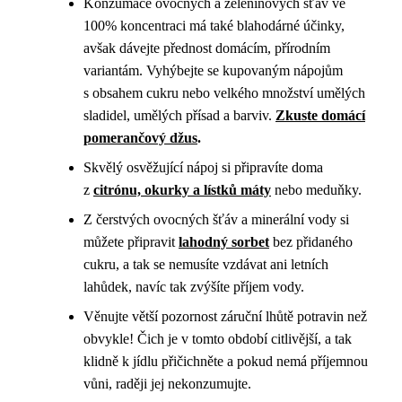
Konzumace ovocných a zeleninových šťáv ve
100% koncentraci má také blahodárné účinky,
avšak dávejte přednost domácím, přírodním
variantám. Vyhýbejte se kupovaným nápojům
s obsahem cukru nebo velkého množství umělých
sladidel, umělých přísad a barviv.
Zkuste domácí
pomerančový džus
.
Skvělý osvěžující nápoj si připravíte doma
z
citrónu, okurky a lístků máty
nebo meduňky.
Z čerstvých ovocných šťáv a minerální vody si
můžete připravit
lahodný sorbet
bez přidaného
cukru, a tak se nemusíte vzdávat ani letních
lahůdek, navíc tak zvýšíte příjem vody.
Věnujte větší pozornost záruční lhůtě potravin než
obvykle! Čich je v tomto období citlivější, a tak
klidně k jídlu přičichněte a pokud nemá příjemnou
vůni, raději jej nekonzumujte.