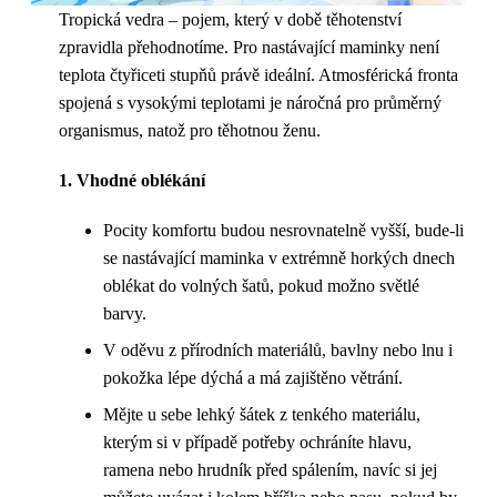
Tropická vedra – pojem, který v době těhotenství
zpravidla přehodnotíme. Pro nastávající maminky není
teplota čtyřiceti stupňů právě ideální. Atmosférická fronta
spojená s vysokými teplotami je náročná pro průměrný
organismus, natož pro těhotnou ženu.
1. Vhodné oblékání
Pocity komfortu budou nesrovnatelně vyšší, bude-li
se nastávající maminka v extrémně horkých dnech
oblékat do volných šatů, pokud možno světlé
barvy.
V oděvu z přírodních materiálů, bavlny nebo lnu i
pokožka lépe dýchá a má zajištěno větrání.
Mějte u sebe lehký šátek z tenkého materiálu,
kterým si v případě potřeby ochráníte hlavu,
ramena nebo hrudník před spálením, navíc si jej