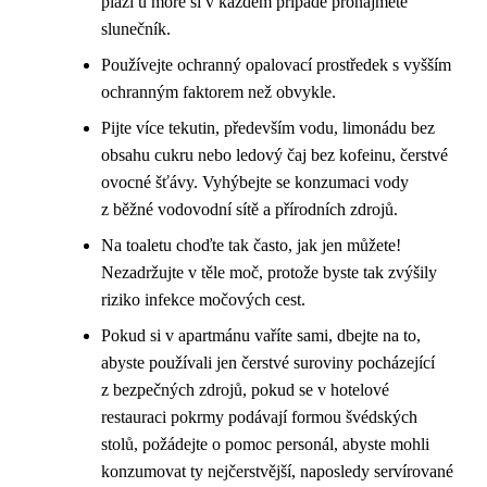
pláži u moře si v každém případě pronajměte
slunečník.
Používejte ochranný opalovací prostředek s vyšším
ochranným faktorem než obvykle.
Pijte více tekutin, především vodu, limonádu bez
obsahu cukru nebo ledový čaj bez kofeinu, čerstvé
ovocné šťávy. Vyhýbejte se konzumaci vody
z běžné vodovodní sítě a přírodních zdrojů.
Na toaletu choďte tak často, jak jen můžete!
Nezadržujte v těle moč, protože byste tak zvýšily
riziko infekce močových cest.
Pokud si v apartmánu vaříte sami, dbejte na to,
abyste používali jen čerstvé suroviny pocházející
z bezpečných zdrojů, pokud se v hotelové
restauraci pokrmy podávají formou švédských
stolů, požádejte o pomoc personál, abyste mohli
konzumovat ty nejčerstvější, naposledy servírované