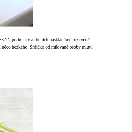
e větší podmisky a do nich naskládáme rozkvetlé
ná něco hezkého. Srdíčko od milované osoby mluví