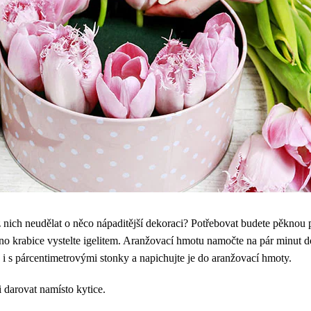
č z nich neudělat o něco nápaditější dekoraci? Potřebovat budete pěknou
no krabice vystelte igelitem. Aranžovací hmotu namočte na pár minut do
i s párcentimetrovými stonky a napichujte je do aranžovací hmoty.
 darovat namísto kytice.