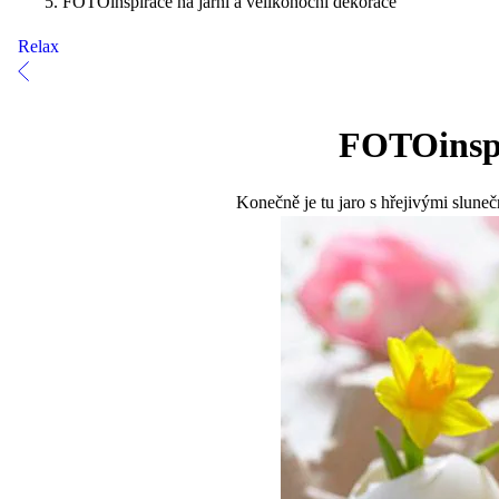
FOTOinspirace na jarní a velikonoční dekorace
Relax
FOTOinspi
Konečně je tu jaro s hřejivými sluneč