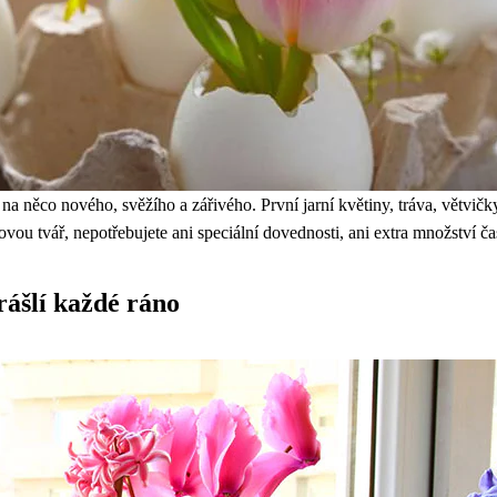
a něco nového, svěžího a zářivého. První jarní květiny, tráva, větvičk
ou tvář, nepotřebujete ani speciální dovednosti, ani extra množství ča
rášlí každé ráno