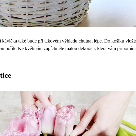
í kávička
také bude při takovém výhledu chutnat lépe. Do košíku vložt
 brambořík. Ke květinám zapíchněte malou dekoraci, která vám připomí
tice