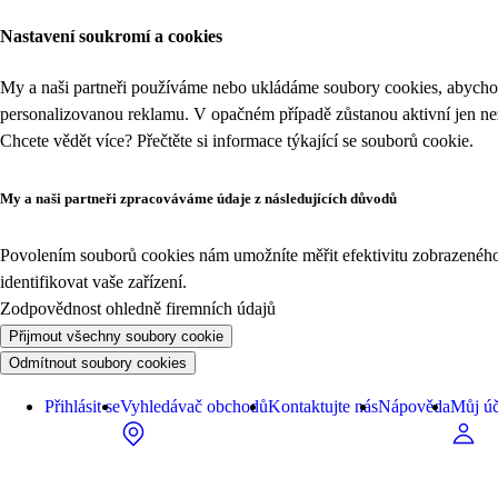
Nastavení soukromí a cookies
My a naši partneři používáme nebo ukládáme soubory cookies, abychom
personalizovanou reklamu. V opačném případě zůstanou aktivní jen n
Chcete vědět více? Přečtěte si informace týkající se
souborů cookie
.
My a naši partneři zpracováváme údaje z následujících důvodů
Povolením souborů cookies nám umožníte měřit efektivitu zobrazeného o
identifikovat vaše zařízení.
Zodpovědnost ohledně firemních údajů
Přijmout všechny soubory cookie
Odmítnout soubory cookies
Přihlásit se
Vyhledávač obchodů
Kontaktujte nás
Nápověda
Můj úč