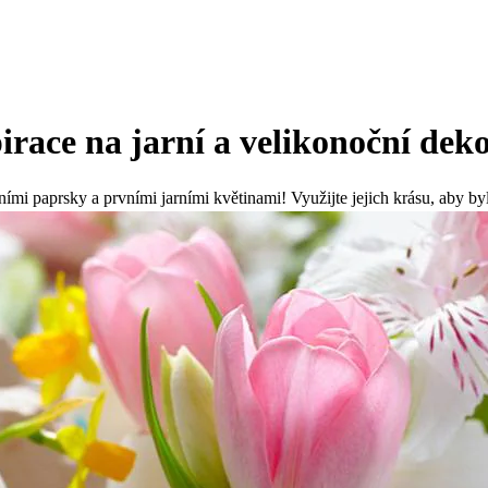
race na jarní a velikonoční dek
ními paprsky a prvními jarními květinami! Využijte jejich krásu, aby byl