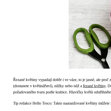
Řezané květiny vypadají dobře i ve váze, to je jasné, ale pro
(dostanete v květinářství), nůžky nebo nůž a
řezané květiny
. D
požadovaného tvaru podle krabice. Hlavičky květů odstřihněte 
Tip redakce Hello Tesco: Takto naaranžované květiny můžete i