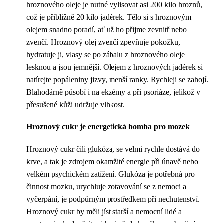
hroznového oleje je nutné vylisovat asi 200 kilo hroznů,
což je přibližně 20 kilo jadérek. Tělo si s hroznovým
olejem snadno poradí, ať už ho přijme zevnitř nebo
zvenčí. Hroznový olej zvenčí zpevňuje pokožku,
hydratuje ji, vlasy se po zábalu z hroznového oleje
lesknou a jsou jemnější. Olejem z hroznových jadérek si
natírejte popáleniny jizvy, menší ranky. Rychleji se zahojí.
Blahodárně působí i na ekzémy a při psoriáze, jelikož v
přesušené kůži udržuje vlhkost.
Hroznový cukr je energetická bomba pro mozek
Hroznový cukr čili glukóza, se velmi rychle dostává do
krve, a tak je zdrojem okamžité energie při únavě nebo
velkém psychickém zatížení. Glukóza je potřebná pro
činnost mozku, urychluje zotavování se z nemoci a
vyčerpání, je podpůrným prostředkem při nechutenství.
Hroznový cukr by měli jíst starší a nemocní lidé a