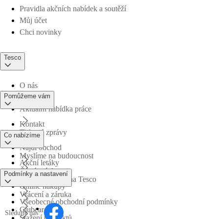
Pravidla akčních nabídek a soutěží
Můj účet
Chci novinky
Tesco
O nás
Pomůžeme vám
Aktuální nabídka práce
Kontakt
Tiskové zprávy
Co nabízíme
Najdi obchod
Myslíme na budoucnost
Akční letáky
Časté otázky
Podmínky a nastavení
Obchodní skupina Tesco
Online nákupy
Vrácení a záruka
Všeobecné obchodní podmínky
Clubcard
Sledujte nás
Stažení produktů