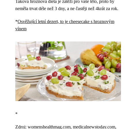
Taková hroznová dieta je zátěží pro vaše tělo, proto by
neměla trvat déle než 3 dny, a ne častěji než 4krát za rok.
*
Osvěžující letní dezert, to je cheesecake s hroznovým
vínem
*
Zdroj: womenshealthmag.com, medicalnewstoday.com,