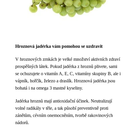
Hroznová jadérka vám pomohou se uzdravit
V hroznových zrnkách je velké množství aktivních zdraví
prospěšných látek. Pokud jadérka z hroznů plivete, sami
se ochuzujete o vitamín A, E, C, vitamíny skupiny B, ale i
vápník, hořčík, železo a draslík. Hroznová jadérka jsou
bohatá i na omega 3 mastné kyseliny.
Jadérka hroznů mají antioxidační účinek. Neutralizují
volné radikály v těle, a tak působí preventivně proti
zánětům, cévním onemocněním, tvorbě rakovinových
nádorů.