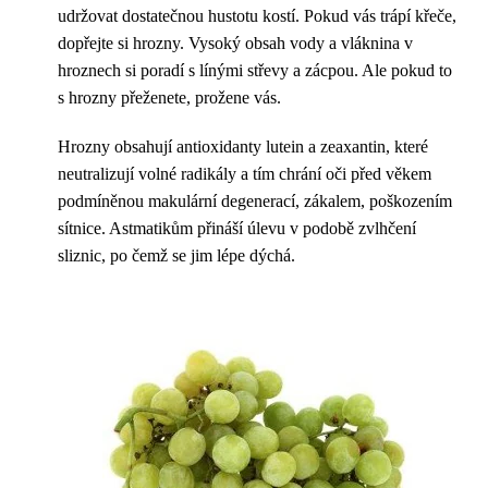
udržovat dostatečnou hustotu kostí. Pokud vás trápí křeče,
dopřejte si hrozny. Vysoký obsah vody a vláknina v
hroznech si poradí s línými střevy a zácpou. Ale pokud to
s hrozny přeženete, prožene vás.
Hrozny obsahují antioxidanty lutein a zeaxantin, které
neutralizují volné radikály a tím chrání oči před věkem
podmíněnou makulární degenerací, zákalem, poškozením
sítnice. Astmatikům přináší úlevu v podobě zvlhčení
sliznic, po čemž se jim lépe dýchá.