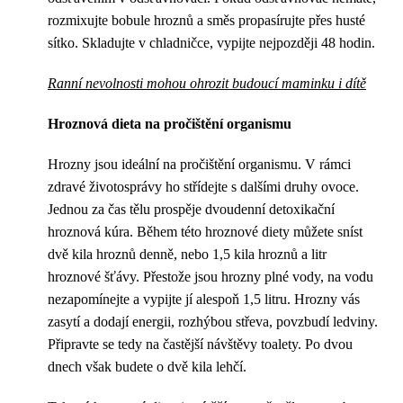
rozmixujte bobule hroznů a směs propasírujte přes husté
sítko. Skladujte v chladničce, vypijte nejpozději 48 hodin.
Ranní nevolnosti mohou ohrozit budoucí maminku i dítě
Hroznová dieta na pročištění organismu
Hrozny jsou ideální na pročištění organismu. V rámci
zdravé životosprávy ho střídejte s dalšími druhy ovoce.
Jednou za čas tělu prospěje dvoudenní detoxikační
hroznová kúra. Během této hroznové diety můžete sníst
dvě kila hroznů denně, nebo 1,5 kila hroznů a litr
hroznové šťávy. Přestože jsou hrozny plné vody, na vodu
nezapomínejte a vypijte jí alespoň 1,5 litru. Hrozny vás
zasytí a dodají energii, rozhýbou střeva, povzbudí ledviny.
Připravte se tedy na častější návštěvy toalety. Po dvou
dnech však budete o dvě kila lehčí.