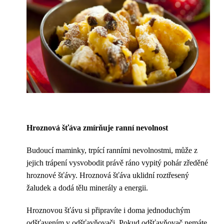
Hroznová šťáva zmírňuje ranní nevolnost
Budoucí maminky, trpící ranními nevolnostmi, může z
jejich trápení vysvobodit právě ráno vypitý pohár zředěné
hroznové šťávy. Hroznová šťáva uklidní roztřesený
žaludek a dodá tělu minerály a energii.
Hroznovou šťávu si připravíte i doma jednoduchým
odšťavením v odšťavňovači. Pokud odšťavňovač nemáte,