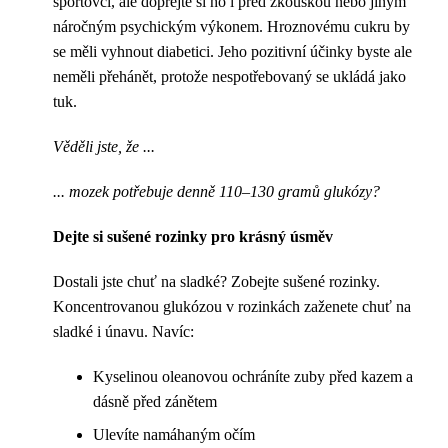
sportovci, ale dopřejte si ho i před zkouškou nebo jiným
náročným psychickým výkonem. Hroznovému cukru by
se měli vyhnout diabetici. Jeho pozitivní účinky byste ale
neměli přehánět, protože nespotřebovaný se ukládá jako
tuk.
Věděli jste, že ...
... mozek potřebuje denně 110–130 gramů glukózy?
Dejte si sušené rozinky pro krásný úsměv
Dostali jste chuť na sladké? Zobejte sušené rozinky.
Koncentrovanou glukózou v rozinkách zaženete chuť na
sladké i únavu. Navíc:
Kyselinou oleanovou ochráníte zuby před kazem a
dásně před zánětem
Ulevíte namáhaným očím