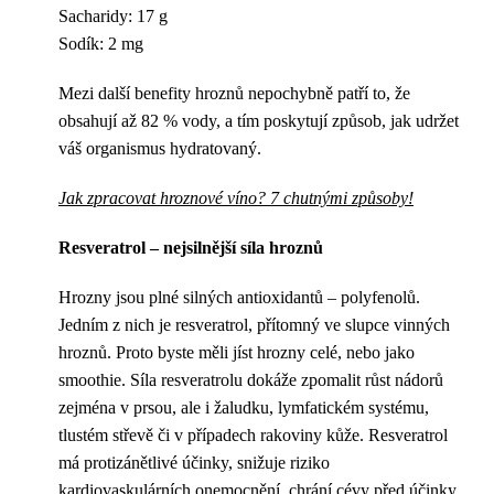
Sacharidy: 17 g
Sodík: 2 mg
Mezi další benefity hroznů nepochybně patří to, že
obsahují až 82 % vody, a tím poskytují způsob, jak udržet
váš organismus hydratovaný.
Jak zpracovat hroznové víno? 7 chutnými způsoby!
Resveratrol – nejsilnější síla hroznů
Hrozny jsou plné silných antioxidantů – polyfenolů.
Jedním z nich je resveratrol, přítomný ve slupce vinných
hroznů. Proto byste měli jíst hrozny celé, nebo jako
smoothie. Síla resveratrolu dokáže zpomalit růst nádorů
zejména v prsou, ale i žaludku, lymfatickém systému,
tlustém střevě či v případech rakoviny kůže. Resveratrol
má protizánětlivé účinky, snižuje riziko
kardiovaskulárních onemocnění, chrání cévy před účinky