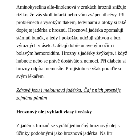
Aminokyselina alfa-linolenová v zrnkách hroznů snižuje
riziko, že vás skolí infarkt nebo vám zvápenatí cévy. Při
problémech s vysokým tlakem, ledvinami a otoky si také
dopřejte jadérka z hroznů. Hroznová jadérka zpomalují
stárnutí buněk, a tedy i pokožku udržují zářivou a bez
výrazných vrásek. Udělají dobře unaveným očím i
bolavým hemoroidům. Hrozny s jadérky žvýkejte, i když
hubnete nebo se právě dostáváte z nemoci. Při diabetu si
hrozny odpírat nemusíte. Pro jistotu se však poraďte se
svým lékařem.
Zdravá jsou i melounová jadérka. Čaj z nich prospěje
zejména pánům
Hroznový olej vyhladí vlasy i vrásky
Z jadérek hroznů se vyrábí jedinečný hroznový olej s
účinky podobnými jako hroznová jadérka. Na litr