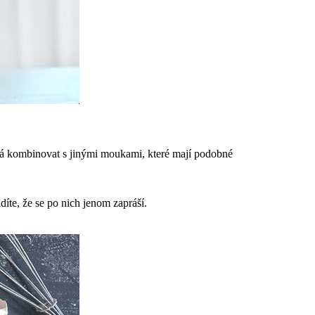
e dá kombinovat s jinými moukami, které mají podobné
íte, že se po nich jenom zapráší.