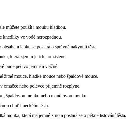
ale můžete použít i mouku hladkou.
se knedlíky ve vodě nerozpadnou.
bsahem lepku se postará o správné nakynutí těsta.
ka, která zjemní jejich konzistenci.
eré bude pečivo jemné a vláčné.
né žitné mouce, hladké mouce nebo špaldové mouce.
v omáčce nebo polévce příjemně rozplyne.
ku, špaldovou mouku nebo mandlovou mouku.
čnou chuť lineckého těsta.
dká mouka, která má jemné zrno a postará se o pěkné listování těsta.