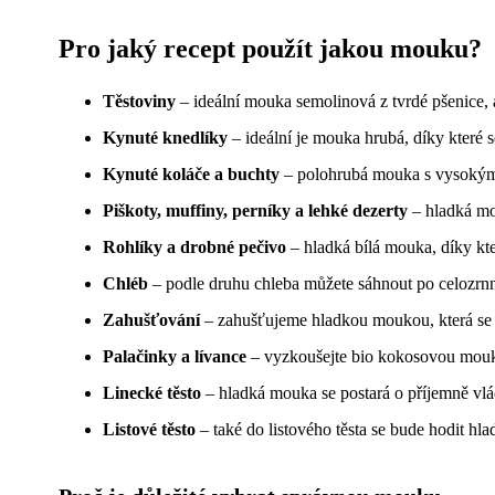
Pro jaký recept použít jakou mouku?
Těstoviny
– ideální mouka semolinová z tvrdé pšenice, 
Kynuté knedlíky
– ideální je mouka hrubá, díky které 
Kynuté koláče a buchty
– polohrubá mouka s vysokým o
Piškoty, muffiny, perníky a lehké dezerty
– hladká mou
Rohlíky a drobné pečivo
– hladká bílá mouka, díky kt
Chléb
– podle druhu chleba můžete sáhnout po celozrn
Zahušťování
– zahušťujeme hladkou moukou, která se 
Palačinky a lívance
– vyzkoušejte bio kokosovou mou
Linecké těsto
– hladká mouka se postará o příjemně vlá
Listové těsto
– také do listového těsta se bude hodit hla