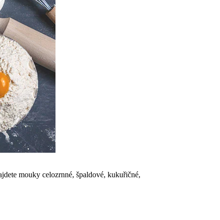
ajdete mouky celozrnné, špaldové, kukuřičné,