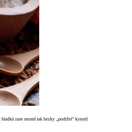
o hladká zase neumí tak hezky „podržet“ kynutý