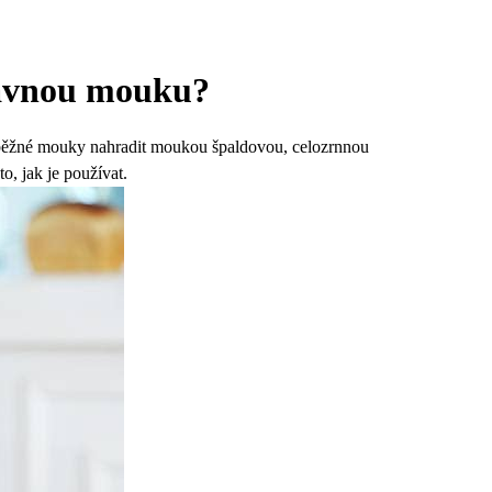
rávnou mouku?
e běžné mouky nahradit moukou špaldovou, celozrnnou
, jak je používat.