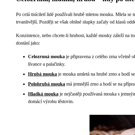
Po celá tisíciletí lidé používali hrubě mletou mouku. Mlela 
trvanlivější. Později se však obilné slupky začaly od klasů od
Konzistence, nebo chcete-li hrubost, každé mouky záleží na to
dostání jako:
Celozrnná mouka
je připravena z celého zrna včetně o
lívance a palačinky.
Hrubá mouka
je mouka umletá na hrubé zrno a hodí se 
Polohrubá mouka
má jemnější zrno a hodí se na přípr
Hladká mouka
je nejčastěji používaná mouka s jemným
domácí výrobu těstovin.