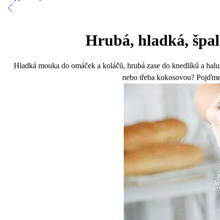
Hrubá, hladká, špa
Hladká mouka do omáček a koláčů, hrubá zase do knedlíků a haluš
nebo třeba kokosovou? Pojďme s