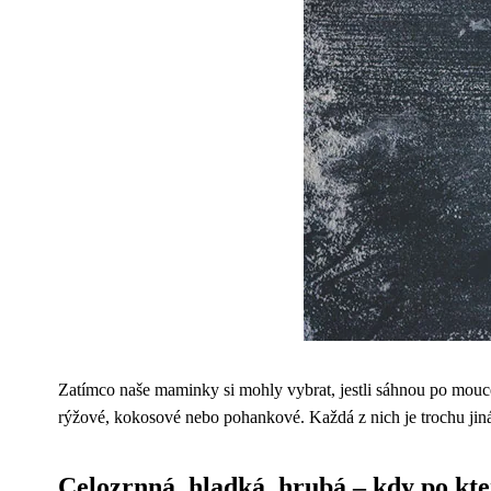
Zatímco naše maminky si mohly vybrat, jestli sáhnou po mouc
rýžové, kokosové nebo pohankové. Každá z nich je trochu jiná 
Celozrnná, hladká, hrubá – kdy po kt