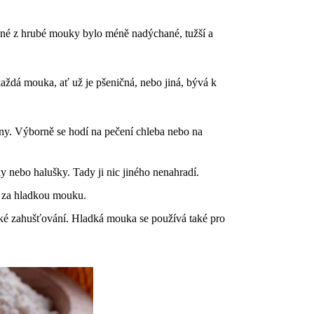
čené z hrubé mouky bylo méně nadýchané, tužší a
aždá mouka, ať už je pšeničná, nebo jiná, bývá k
eny. Výborně se hodí na pečení chleba nebo na
y nebo halušky. Tady ji nic jiného nenahradí.
t za hladkou mouku.
také zahušťování. Hladká mouka se používá také pro