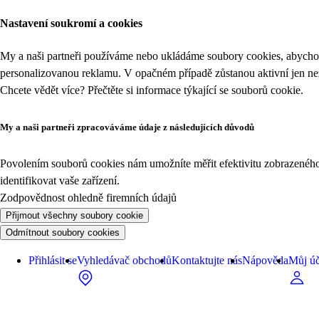
Nastavení soukromí a cookies
My a naši partneři používáme nebo ukládáme soubory cookies, abychom
personalizovanou reklamu. V opačném případě zůstanou aktivní jen n
Chcete vědět více? Přečtěte si informace týkající se
souborů cookie
.
My a naši partneři zpracováváme údaje z následujících důvodů
Povolením souborů cookies nám umožníte měřit efektivitu zobrazeného o
identifikovat vaše zařízení.
Zodpovědnost ohledně firemních údajů
Přijmout všechny soubory cookie
Odmítnout soubory cookies
Přihlásit se
Vyhledávač obchodů
Kontaktujte nás
Nápověda
Můj úč