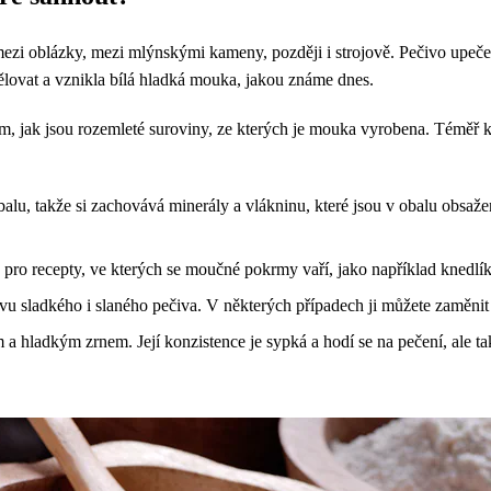
se mezi oblázky, mezi mlýnskými kameny, později i strojově. Pečivo upe
dělovat a vznikla bílá hladká mouka, jakou známe dnes.
m, jak jsou rozemleté suroviny, ze kterých je mouka vyrobena. Téměř k
balu, takže si zachovává minerály a vlákninu, které jsou v obalu obsaž
pro recepty, ve kterých se moučné pokrmy vaří, jako například knedlík
avu sladkého i slaného pečiva. V některých případech ji můžete zaměni
 a hladkým zrnem. Její konzistence je sypká a hodí se na pečení, ale 