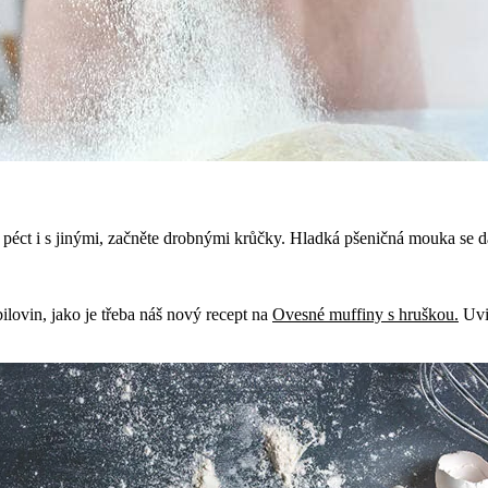
ili péct i s jinými, začněte drobnými krůčky. Hladká pšeničná mouka s
ilovin, jako je třeba náš nový recept na
Ovesné muffiny s hruškou.
Uvid