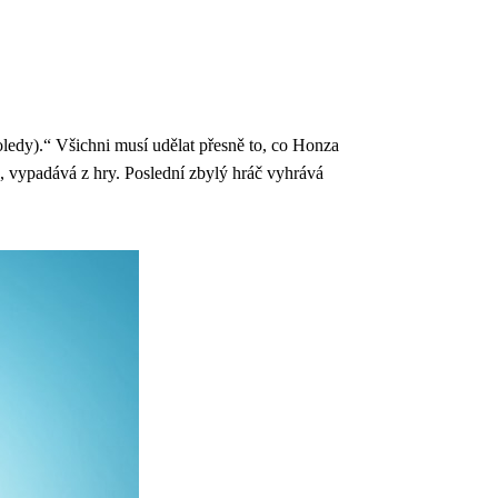
oledy).“ Všichni musí udělat přesně to, co Honza
á, vypadává z hry. Poslední zbylý hráč vyhrává