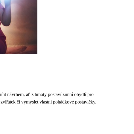
ítit návrhem, ať z hmoty postaví zimní obydlí pro
vířátek či vymyslet vlastní pohádkové postavičky.