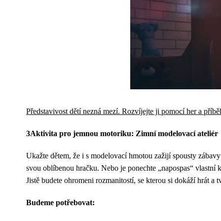
Představivost dětí nezná mezí. Rozvíjejte ji pomocí her a příbě
3Aktivita pro jemnou motoriku: Zimní modelovací ateliér
Ukažte dětem, že i s modelovací hmotou zažijí spousty zábavy 
svou oblíbenou hračku. Nebo je ponechte „napospas“ vlastní k
Jistě budete ohromeni rozmanitostí, se kterou si dokáží hrát a t
Budeme potřebovat: