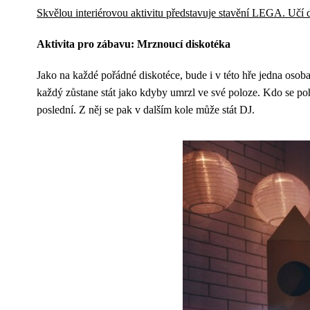
Skvělou interiérovou aktivitu představuje stavění LEGA. Učí d
Aktivita pro zábavu: Mrznoucí diskotéka
Jako na každé pořádné diskotéce, bude i v této hře jedna osoba
každý zůstane stát jako kdyby umrzl ve své poloze. Kdo se poh
poslední. Z něj se pak v dalším kole může stát DJ.