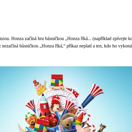
onzou. Honza začíná hru básničkou „Honza říká... (například zpívejte k
z nezačíná básničkou „Honza říká,“ příkaz neplatí a ten, kdo ho vykon