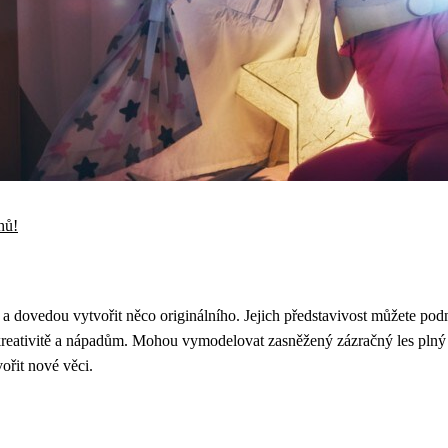
hů!
a dovedou vytvořit něco originálního. Jejich představivost můžete podn
reativitě a nápadům. Mohou vymodelovat zasněžený zázračný les plný z
vořit nové věci.