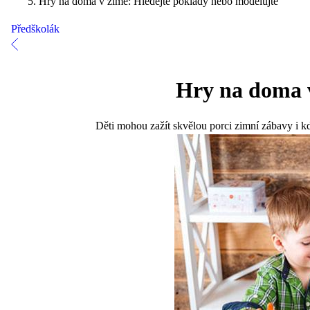
Hry na doma v zimě: Hledejte poklady nebo modelujte
Předškolák
Hry na doma v
Děti mohou zažít skvělou porci zimní zábavy i kd