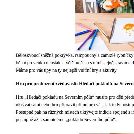
Běloskvoucí sněžná pokrývka, rampouchy a zamrzlé rybníčky p
běhat po venku neustále a většinu času s nimi stejně strávíme do
Máme pro vás tipy na ty nejlepší vnitřní hry a aktivity.
Hra pro probuzení zvědavosti: Hledači pokladů na Severn
Hru „Hledači pokladů na Severním pólu“ musíte pro děti předem 
ukrývat sami nebo hru připravit přímo pro vás. Jak tedy postu
Postupně pak na různých místech ukrývejte indicie spojené s
postupně až k samotnému „pokladu Severního pólu“.