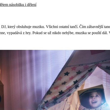
ětem násobilku i dělení
 DJ, který obsluhuje muziku. Všichni ostatní tančí. Čím zábavnější tan
ne, vypadává z hry. Pokud se už nikdo nehýbe, muzika se pouští dál. V