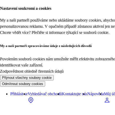
Nastavení soukromí a cookies
My a naši partneři používáme nebo ukládáme soubory cookies, abychom
personalizovanou reklamu. V opačném případě zůstanou aktivní jen n
Chcete vědět více? Přečtěte si informace týkající se
souborů cookie
.
My a naši partneři zpracováváme údaje z následujících důvodů
Povolením souborů cookies nám umožníte měřit efektivitu zobrazeného o
identifikovat vaše zařízení.
Zodpovědnost ohledně firemních údajů
Přijmout všechny soubory cookie
Odmítnout soubory cookies
Přihlásit se
Vyhledávač obchodů
Kontaktujte nás
Nápověda
Můj úč