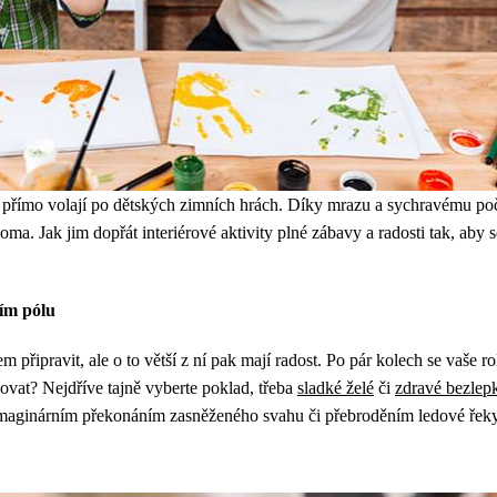
římo volají po dětských zimních hrách. Díky mrazu a sychravému poča
ma. Jak jim dopřát interiérové aktivity plné zábavy a radosti tak, aby se 
ím pólu
připravit, ale o to větší z ní pak mají radost. Po pár kolech se vaše r
povat? Nejdříve tajně vyberte poklad, třeba
sladké želé
či
zdravé bezlep
 imaginárním překonáním zasněženého svahu či přebroděním ledové řeky.