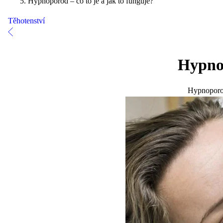
Hypnoporod – co to je a jak to funguje?
Těhotenství
Hypnop
Hypnoporod 