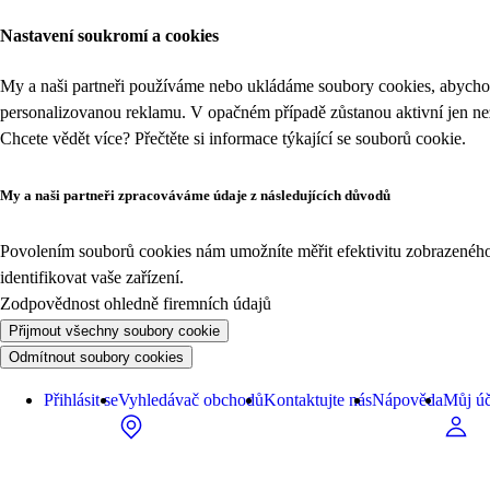
Nastavení soukromí a cookies
My a naši partneři používáme nebo ukládáme soubory cookies, abychom
personalizovanou reklamu. V opačném případě zůstanou aktivní jen n
Chcete vědět více? Přečtěte si informace týkající se
souborů cookie
.
My a naši partneři zpracováváme údaje z následujících důvodů
Povolením souborů cookies nám umožníte měřit efektivitu zobrazeného o
identifikovat vaše zařízení.
Zodpovědnost ohledně firemních údajů
Přijmout všechny soubory cookie
Odmítnout soubory cookies
Přihlásit se
Vyhledávač obchodů
Kontaktujte nás
Nápověda
Můj úč