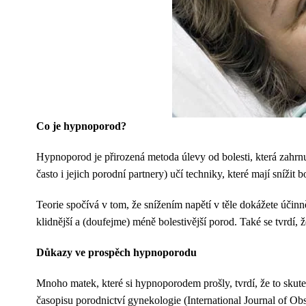
Co je hypnoporod?
Hypnoporod je přirozená metoda úlevy od bolesti, která zahrn
často i jejich porodní partnery) učí techniky, které mají snížit
Teorie spočívá v tom, že snížením napětí v těle dokážete účinně
klidnější a (doufejme) méně bolestivější porod. Také se tvrdí
Důkazy ve prospěch hypnoporodu
Mnoho matek, které si hypnoporodem prošly, tvrdí, že to sku
časopisu porodnictví gynekologie (International Journal of Obs