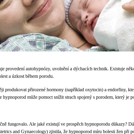
uje provedení autohypnózy, uvolnění a dýchacích technik. Existuje ně
 bolest a úzkost během porodu.
ji produkovat přirozené hormony (například oxytocin) a endorfiny, které 
, že hypnoporod může pomoct snížit strach spojený s porodem, který je 
tečně fungovalo. Ale jaké existují ve prospěch hypnoporodu důkazy? 
tetrics and Gynaecology) zjistila, že hypnoporod míru bolesti žen při p