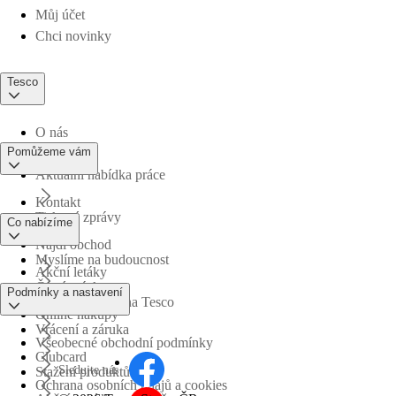
Můj účet
Chci novinky
Tesco
O nás
Pomůžeme vám
Aktuální nabídka práce
Kontakt
Tiskové zprávy
Co nabízíme
Najdi obchod
Myslíme na budoucnost
Akční letáky
Časté otázky
Podmínky a nastavení
Obchodní skupina Tesco
Online nákupy
Vrácení a záruka
Všeobecné obchodní podmínky
Clubcard
Sledujte nás
Stažení produktů
Ochrana osobních údajů a cookies