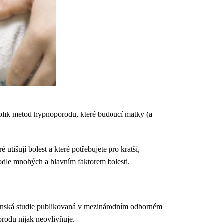
kolik metod hypnoporodu, které budoucí matky (a
utišují bolest a které potřebujete pro kratší,
podle mnohých a hlavním faktorem bolesti.
Dánská studie publikovaná v mezinárodním odborném
orodu nijak neovlivňuje.