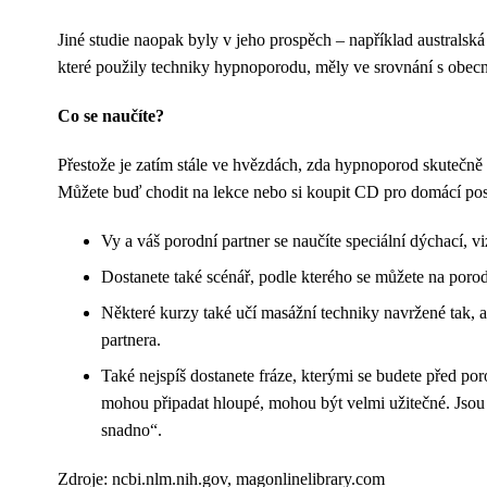
Jiné studie naopak byly v jeho prospěch – například australská
které použily techniky hypnoporodu, měly ve srovnání s obecnou
Co se naučíte?
Přestože je zatím stále ve hvězdách, zda hypnoporod skutečně f
Můžete buď chodit na lekce nebo si koupit CD pro domácí posle
Vy a váš porodní partner se naučíte speciální dýchací, v
Dostanete také scénář, podle kterého se můžete na porod
Některé kurzy také učí masážní techniky navržené tak, 
partnera.
Také nejspíš dostanete fráze, kterými se budete před po
mohou připadat hloupé, mohou být velmi užitečné. Jsou
snadno“.
Zdroje: ncbi.nlm.nih.gov, magonlinelibrary.com