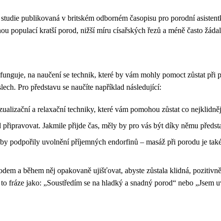
 studie publikovaná v britském odborném časopisu pro porodní asistentky
 populací kratší porod, nižší míru císařských řezů a méně často žádaly 
unguje, na naučení se technik, které by vám mohly pomoct zůstat při po
ch. Pro představu se naučíte například následující:
izualizační a relaxační techniky, které vám pomohou zůstat co nejklidněj
 připravovat. Jakmile přijde čas, měly by pro vás být díky němu předst
aby podpořily uvolnění příjemných endorfinů – masáž při porodu je tak
rodem a během něj opakovaně ujišťovat, abyste zůstala klidná, pozitiv
 to fráze jako: „Soustředím se na hladký a snadný porod“ nebo „Jsem u