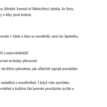
 (British Journal of Midwifery) zjistila, že ženy,
o léky proti bolesti.
rodu v klidu a lépe se soustředit, není nic špatného.
ší a nejuvolněnější.
avené techniky přirozené.
é skvělým způsobem, jak užitečně zapojit porodního
ně naladěná a soustředěná. I když vám zpočátku
volněná a každou fází porodu procházím rychle a