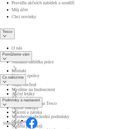
Pravidla akčních nabídek a soutěží
Můj účet
Chci novinky
Tesco
O nás
Pomůžeme vám
Aktuální nabídka práce
Kontakt
Tiskové zprávy
Co nabízíme
Najdi obchod
Myslíme na budoucnost
Akční letáky
Časté otázky
Podmínky a nastavení
Obchodní skupina Tesco
Online nákupy
Vrácení a záruka
Všeobecné obchodní podmínky
Clubcard
Sledujte nás
Stažení produktů