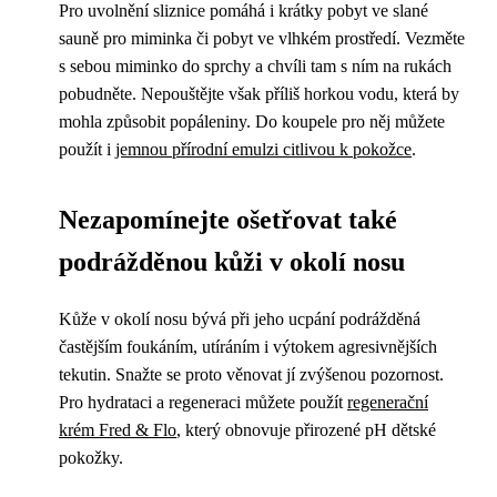
Pro uvolnění sliznice pomáhá i krátky pobyt ve slané
sauně pro miminka či pobyt ve vlhkém prostředí. Vezměte
s sebou miminko do sprchy a chvíli tam s ním na rukách
pobudněte. Nepouštějte však příliš horkou vodu, která by
mohla způsobit popáleniny. Do koupele pro něj můžete
použít i
jemnou přírodní emulzi citlivou k pokožce
.
Nezapomínejte ošetřovat také
podrážděnou kůži v okolí nosu
Kůže v okolí nosu bývá při jeho ucpání podrážděná
častějším foukáním, utíráním i výtokem agresivnějších
tekutin. Snažte se proto věnovat jí zvýšenou pozornost.
Pro hydrataci a regeneraci můžete použít
regenerační
krém Fred & Flo
, který obnovuje přirozené pH dětské
pokožky.