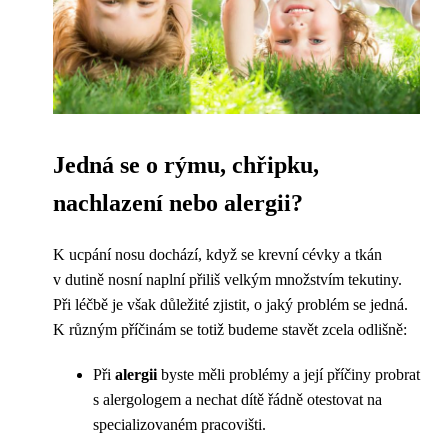
Jedná se o rýmu, chřipku,
nachlazení nebo alergii?
K ucpání nosu dochází, když se krevní cévky a tkán
v dutině nosní naplní přiliš velkým množstvím tekutiny.
Při léčbě je však důležité zjistit, o jaký problém se jedná.
K různým příčinám se totiž budeme stavět zcela odlišně:
Při
alergii
byste měli problémy a její příčiny probrat
s alergologem a nechat dítě řádně otestovat na
specializovaném pracovišti.