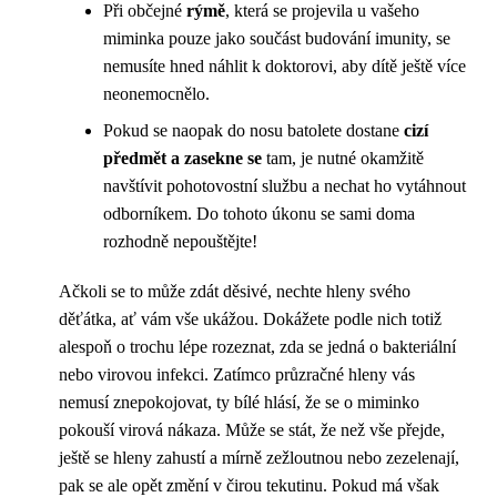
Při občejné
rýmě
, která se projevila u vašeho
miminka pouze jako součást budování imunity, se
nemusíte hned náhlit k doktorovi, aby dítě ještě více
neonemocnělo.
Pokud se naopak do nosu batolete dostane
cizí
předmět a zasekne se
tam, je nutné okamžitě
navštívit pohotovostní službu a nechat ho vytáhnout
odborníkem. Do tohoto úkonu se sami doma
rozhodně nepouštějte!
Ačkoli se to může zdát děsivé, nechte hleny svého
děťátka, ať vám vše ukážou. Dokážete podle nich totiž
alespoň o trochu lépe rozeznat, zda se jedná o bakteriální
nebo virovou infekci. Zatímco průzračné hleny vás
nemusí znepokojovat, ty bílé hlásí, že se o miminko
pokouší virová nákaza. Může se stát, že než vše přejde,
ještě se hleny zahustí a mírně zežloutnou nebo zezelenají,
pak se ale opět změní v čirou tekutinu. Pokud má však