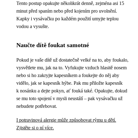
Tento postup opakujte několikrát denně, zejména asi 15
minut před spaním nebo před kojením pro uvolnění.
Kapky i vysávačku po každém použití umyjte teplou
vodou a vysušte.
Naučte dítě foukat samotné
Pokud je vaše dítě už dostatečně velké na to, aby foukalo,
vysvětlete mu, jak na to. Vyfukujte vzduch hlasitě nosem
nebo si ho zakryjte kapesníkem a foukejte do něj aby
vidělo, jak se kapesník hýbe. Pak mu přiložte kapesník
k nosánku a dejte pokyn, ať fouká také. Opakujte, dokud
se mu toto spojení v mysli neustálí – pak vysávačku už
nebudete potřebovat.
I potravinová alergie může způsobovat rýmu u dětí.
Zjistěte si o ní více.