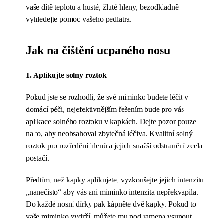
vaše dítě teplotu a husté, žluté hleny, bezodkladně
vyhledejte pomoc vašeho pediatra.
Jak na čištění ucpaného nosu
1. Aplikujte solný roztok
Pokud jste se rozhodli, že své miminko budete léčit v
domácí péči, nejefektivnějším řešením bude pro vás
aplikace solného roztoku v kapkách. Dejte pozor pouze
na to, aby neobsahoval zbytečná léčiva. Kvalitní solný
roztok pro rozředění hlenů a jejich snažší odstranění zcela
postačí.
Předtím, než kapky aplikujete, vyzkoušejte jejich intenzitu
„nanečisto“ aby vás ani miminko intenzita nepřekvapila.
Do každé nosní dírky pak kápněte dvě kapky. Pokud to
vaše miminko vydrží, můžete mu pod ramena vsunout