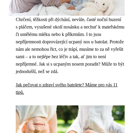
Chrčení, těžkosti při dýchání, nevůle, časté noční buzení
s pláčem, vysušené okolí nosánku a nechuť k mateřskému
či umělému mléku nebo k příkrmům. I to jsou
nepříjemnosti doprovázející ucpaný nos u batolat. Protože
nám ale nemohou řict, co je trápí, musíme to za ně vyřešit
sami – a to nejlépe bez léčiv a tak, ať jim to není
nepříjemné. Jak si s ucpaným nosem poradit? Může to být
jednodušší, než se zdá.
Jak pečovat o zdraví svého batolete? Máme pro vás 11
tipů.