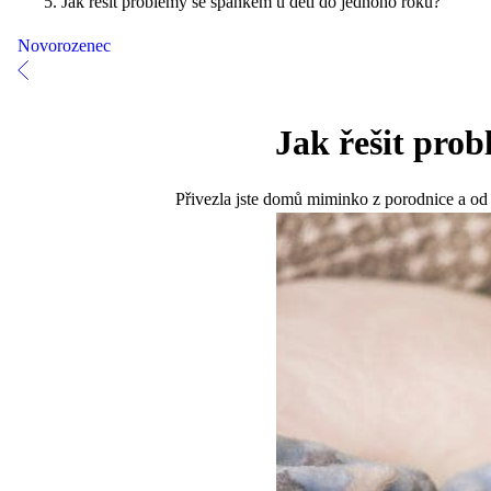
Jak řešit problémy se spánkem u dětí do jednoho roku?
Novorozenec
Jak řešit pro
Přivezla jste domů miminko z porodnice a od 