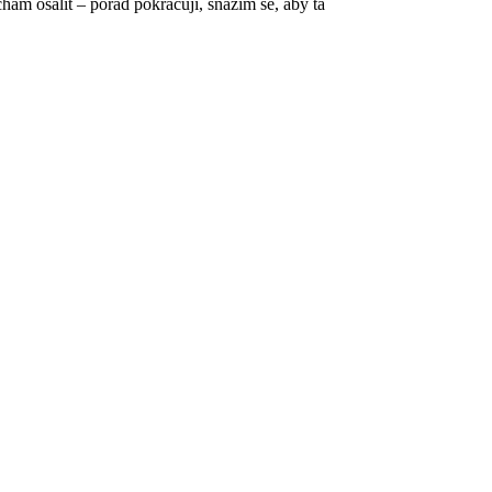
chám ošálit – pořád pokračuji, snažím se, aby ta