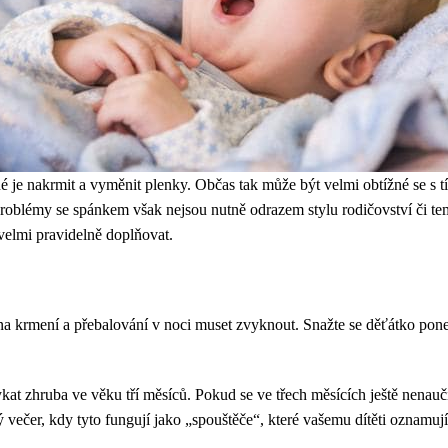
tné je nakrmit a vyměnit plenky. Občas tak může být velmi obtížné se s 
roblémy se spánkem však nejsou nutně odrazem stylu rodičovství či tem
 velmi pravidelně doplňovat.
na krmení a přebalování v noci muset zvyknout. Snažte se děťátko pone
at zhruba ve věku tří měsíců. Pokud se ve třech měsících ještě nenaučil
 večer, kdy tyto fungují jako „spouštěče“, které vašemu dítěti oznamují,