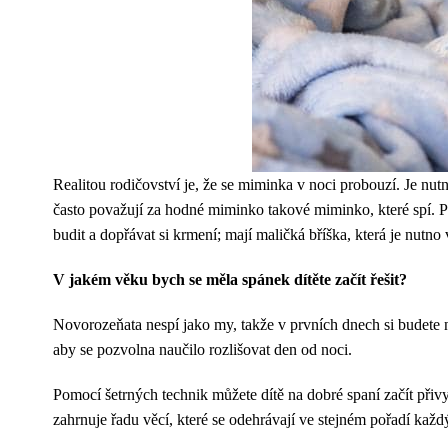
Realitou rodičovství je, že se miminka v noci probouzí. Je nu
často považují za hodné miminko takové miminko, které spí. P
budit a dopřávat si krmení; mají maličká bříška, která je nutno
V jakém věku bych se měla spánek dítěte začít řešit?
Novorozeňata nespí jako my, takže v prvních dnech si budete 
aby se pozvolna naučilo rozlišovat den od noci.
Pomocí šetrných technik můžete dítě na dobré spaní začít přivyk
zahrnuje řadu věcí, které se odehrávají ve stejném pořadí každý