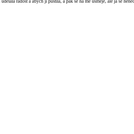
udělala radost a abych ji pustila, a pak se na mě usměje, ale já se nene