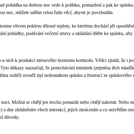
klad pohádka na dobrou noc vede k polibku, pomazlení a pak ke spánku
ou noc, můžete udělat celou řadu věcí, abyste je povzbudila.
atoninu vlivem poklesu tělesné teploty, ke kterému dochází při opouště
ání pohádky, podávání večerní stravy a ukládání dítěte ke spánku, aby b
u nich k produkci stresového hormonu kortizolu. Vědci zjistili, že i p
á. Tyto důkazy naznačují, že ponechávání miminek (zejména těch mladší
 většina rodičů rovněž trpí nedostatkem spánku a frustrací ze spánkovéh
ci. Možná se chtějí jen trochu pomazlit nebo chtějí nakrmit. Nebo mož
oci a dne zklidněním všech interakcí, jejich zkrácením a co největším om
tní důvody.