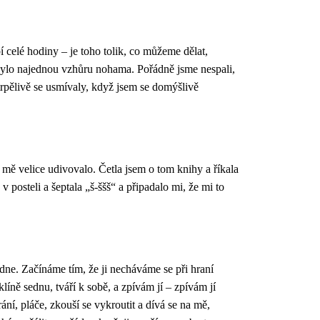
í celé hodiny – je toho tolik, co můžeme dělat,
 bylo najednou vzhůru nohama. Pořádně jsme nespali,
rpělivě se usmívaly, když jsem se domýšlivě
 mě velice udivovalo. Četla jsem o tom knihy a říkala
v posteli a šeptala „š-ššš“ a připadalo mi, že mi to
ne. Začínáme tím, že ji necháváme se při hraní
líně sednu, tváří k sobě, a zpívám jí – zpívám jí
ání, pláče, zkouší se vykroutit a dívá se na mě,