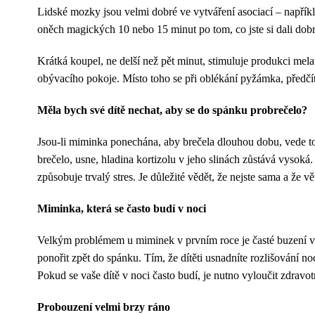
Lidské mozky jsou velmi dobré ve vytváření asociací – napří
oněch magických 10 nebo 15 minut po tom, co jste si dali dobr
Krátká koupel, ne delší než pět minut, stimuluje produkci mel
obývacího pokoje. Místo toho se při oblékání pyžámka, předčít
Měla bych své dítě nechat, aby se do spánku probrečelo?
Jsou-li miminka ponechána, aby brečela dlouhou dobu, vede to 
brečelo, usne, hladina kortizolu v jeho slinách zůstává vysok
způsobuje trvalý stres. Je důležité vědět, že nejste sama a že
Miminka, která se často budí v noci
Velkým problémem u miminek v prvním roce je časté buzení v no
ponořit zpět do spánku. Tím, že dítěti usnadníte rozlišování n
Pokud se vaše dítě v noci často budí, je nutno vyloučit zdravo
Probouzení velmi brzy ráno