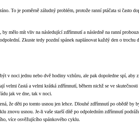
o. To je poměrně záludný problém, protože ranní ptáčata si často dop
by mělo mít vliv na následující zdřímnutí a následně na ranní probouzen
 odpolední. Zkuste tedy pozdní spánek naplánovat každý den o trochu d
ýt v noci jednu nebo dvě hodiny vzhůru, ale pak dopoledne spí, aby z
jí velmi častá a velmi krátká zdřímnutí, během nichž se ve skutečnosti
ádu jak ve dne, tak v noci.
á, že děti po tomto usnou jen lehce. Dlouhé zdřímnutí po obědě by by
u znovu usnou. Je-li vaše starší dítě po odpoledním zdřímnutí podráž
ího, více osvěžujícího spánkového cyklu.