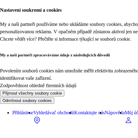
Nastavení soukromí a cookies
My a naši partneři používáme nebo ukládáme soubory cookies, abychom
personalizovanou reklamu. V opačném případě zůstanou aktivní jen n
Chcete vědět více? Přečtěte si informace týkající se
souborů cookie
.
My a naši partneři zpracováváme údaje z následujících důvodů
Povolením souborů cookies nám umožníte měřit efektivitu zobrazeného o
identifikovat vaše zařízení.
Zodpovědnost ohledně firemních údajů
Přijmout všechny soubory cookie
Odmítnout soubory cookies
Přihlásit se
Vyhledávač obchodů
Kontaktujte nás
Nápověda
Můj úč