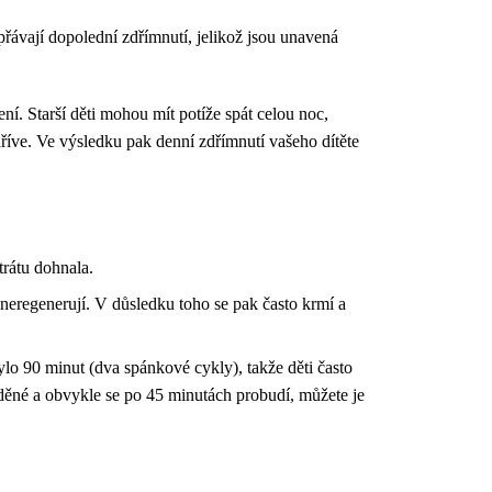
řávají dopolední zdřímnutí, jelikož jsou unavená
í. Starší děti mohou mít potíže spát celou noc,
říve. Ve výsledku pak denní zdřímnutí vašeho dítěte
trátu dohnala.
 neregenerují. V důsledku toho se pak často krmí a
lo 90 minut (dva spánkové cykly), takže děti často
děné a obvykle se po 45 minutách probudí, můžete je