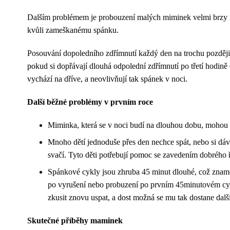
Dalším problémem je probouzení malých miminek velmi brzy rán
kvůli zameškanému spánku.
Posouvání dopoledního zdřímnutí každý den na trochu později, 
pokud si dopřávají dlouhá odpolední zdřímnutí po třetí hodině
vychází na dříve, a neovlivňují tak spánek v noci.
Další běžné problémy v prvním roce
Miminka, která se v noci budí na dlouhou dobu, mohou b
Mnoho dětí jednoduše přes den nechce spát, nebo si dáva
svačí. Tyto děti potřebují pomoc se zavedením dobrého ř
Spánkové cykly jsou zhruba 45 minut dlouhé, což znamen
po vyrušení nebo probuzení po prvním 45minutovém cykl
zkusit znovu uspat, a dost možná se mu tak dostane dalš
Skutečné příběhy maminek