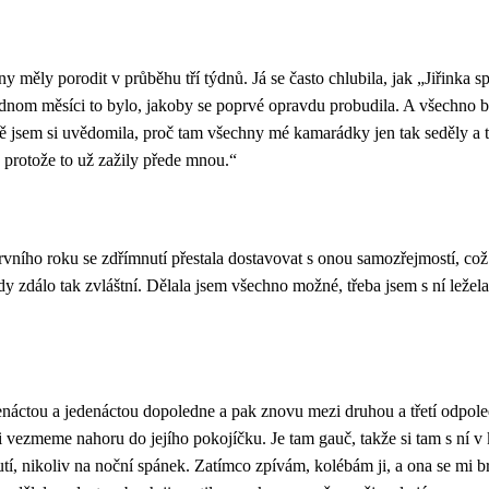
měly porodit v průběhu tří týdnů. Já se často chlubila, jak „Jiřinka sp
 jednom měsíci to bylo, jakoby se poprvé opravdu probudila. A všechno
ě jsem si uvědomila, proč tam všechny mé kamarádky jen tak seděly a t
protože to už zažily přede mnou.“
prvního roku se zdřímnutí přestala dostavovat s onou samozřejmostí, což
y zdálo tak zvláštní. Dělala jsem všechno možné, třeba jsem s ní ležela 
áctou a jedenáctou dopoledne a pak znovu mezi druhou a třetí odpoled
i vezmeme nahoru do jejího pokojíčku. Je tam gauč, takže si tam s ní v k
nutí, nikoliv na noční spánek. Zatímco zpívám, kolébám ji, a ona se mi br