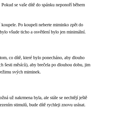
. Pokud se vaše dítě do spánku neponoří během
ní koupele. Po koupeli neberte miminko zpět do
ylo všude ticho a osvětlení bylo jen minimální.
otom, co dítě, které bylo ponecháno, aby dlouho
ch šesti měsíců), aby brečela po dlouhou dobu, jim
o režimu svých miminek.
ná už nakrmena byla, ale stále se nechtějí ještě
ezením stimulů, bude dítě rychleji znovu usínat.