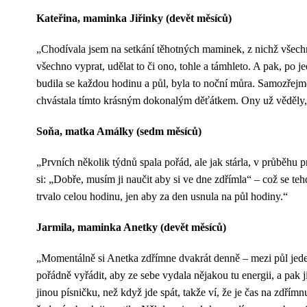
Kateřina, maminka Jiřinky (devět měsíců)
„Chodívala jsem na setkání těhotných maminek, z nichž všechny 
všechno vyprat, udělat to či ono, tohle a támhleto. A pak, po
budila se každou hodinu a půl, byla to noční můra. Samozřejm
chvástala tímto krásným dokonalým děťátkem. Ony už věděly, 
Soňa, matka Amálky (sedm měsíců)
„Prvních několik týdnů spala pořád, ale jak stárla, v průběhu 
si: „Dobře, musím ji naučit aby si ve dne zdřímla“ – což se tehd
trvalo celou hodinu, jen aby za den usnula na půl hodiny.“
Jarmila, maminka Anetky (devět měsíců)
„Momentálně si Anetka zdřímne dvakrát denně – mezi půl jeden
pořádně vyřádit, aby ze sebe vydala nějakou tu energii, a pak j
jinou písničku, než když jde spát, takže ví, že je čas na zdřím