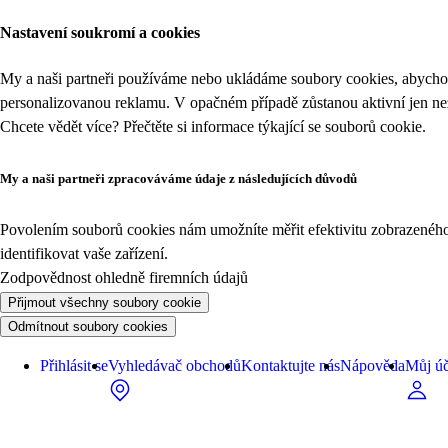
Nastavení soukromí a cookies
My a naši partneři používáme nebo ukládáme soubory cookies, abychom
personalizovanou reklamu. V opačném případě zůstanou aktivní jen n
Chcete vědět více? Přečtěte si informace týkající se
souborů cookie
.
My a naši partneři zpracováváme údaje z následujících důvodů
Povolením souborů cookies nám umožníte měřit efektivitu zobrazeného o
identifikovat vaše zařízení.
Zodpovědnost ohledně firemních údajů
Přijmout všechny soubory cookie
Odmítnout soubory cookies
Přihlásit se
Vyhledávač obchodů
Kontaktujte nás
Nápověda
Můj úč