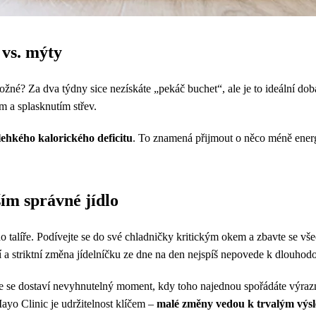
 vs. mýty
ožné? Za dva týdny sice nezískáte „pekáč buchet“, ale je to ideální do
m a splasknutím střev.
lehkého kalorického deficitu
. To znamená přijmout o něco méně energ
m správné jídlo
o talíře. Podívejte se do své chladničky kritickým okem a zbavte se vše
í a striktní změna jídelníčku ze dne na den nejspíš nepovede k dlouhod
e se dostaví nevyhnutelný moment, kdy toho najednou spořádáte výrazně
yo Clinic je udržitelnost klíčem –
malé změny vedou k trvalým výsl