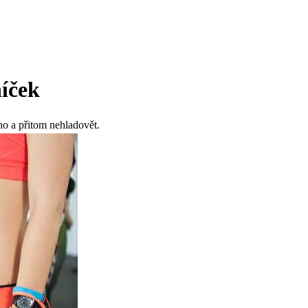
níček
ho a přitom nehladovět.