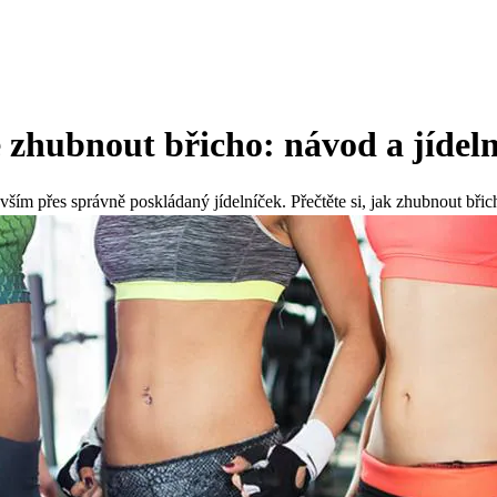
 zhubnout břicho: návod a jídel
ším přes správně poskládaný jídelníček. Přečtěte si, jak zhubnout břic