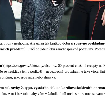
za tři dny neshodíte. Ale už za tak krátkou dobu si
správně poskládaný
ívacích problémů
. Stačí do jídelníčku zařadit správné potraviny. Pora
hu
](https://szu.gov.cz/aktuality/vice-nez-60-procent-cnašimi recepty na 
e se neukládá jen v podkoží – nebezpečný pro zdraví je také viscerální
h orgánů, jako jsou játra nebo slinivka.
ikem cukrovky 2. typu, vysokého tlaku a kardiovaskulárních onemo
tuku. A to i bez toho, aby vám v žaludku hrál orchestr a v noci se vám z