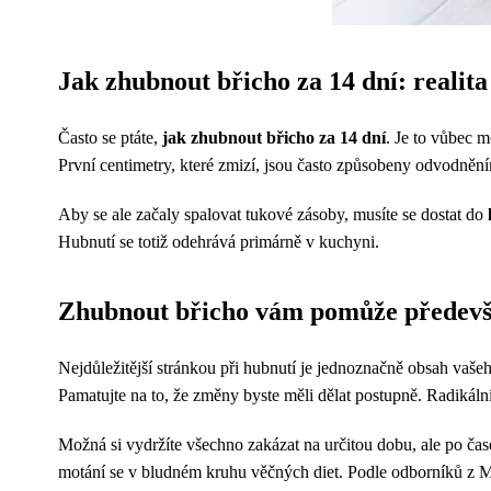
Jak zhubnout břicho za 14 dní: realita
Často se ptáte,
jak zhubnout břicho za 14 dní
. Je to vůbec m
První centimetry, které zmizí, jsou často způsobeny odvodnění
Aby se ale začaly spalovat tukové zásoby, musíte se dostat do
Hubnutí se totiž odehrává primárně v kuchyni.
Zhubnout břicho vám pomůže předevší
Nejdůležitější stránkou při hubnutí je jednoznačně obsah vašeh
Pamatujte na to, že změny byste měli dělat postupně. Radikáln
Možná si vydržíte všechno zakázat na určitou dobu, ale po čas
motání se v bludném kruhu věčných diet. Podle odborníků z Ma