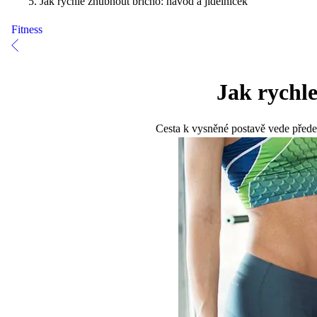
Jak rychle zhubnout břicho: návod a jídelníček
Fitness
Jak rychle
Cesta k vysněné postavě vede předev