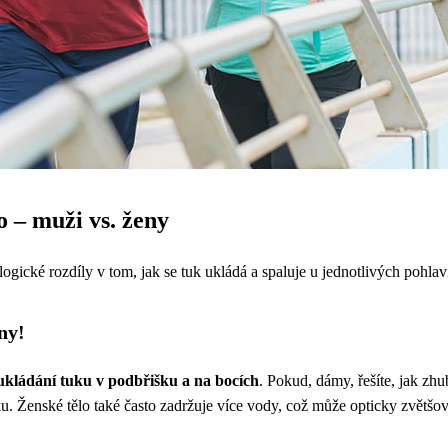
o – muži vs. ženy
logické rozdíly v tom, jak se tuk ukládá a spaluje u jednotlivých pohlav
ny!
 ukládání tuku v podbřišku a na bocích
. Pokud, dámy, řešíte, jak zh
ku. Ženské tělo také často zadržuje více vody, což může opticky zvětš