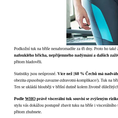
Podkožní tuk na břiše nenahromadíte za tři dny. Proto ho také 
nafouklého břicha, nepříjemného nadýmání a dalších zaž
přitom hladověli.
Statistiky jsou neúprosné.
Více než
[
60 % Čechů má nadvá
obezita-zpusobuje-zavazne-zdravotni-komplikace/). Tuk na břiš
Ten se ukládá hlouběji v břišní dutině kolem životně důležitýc
Podle
WHO
právě viscerální tuk souvisí se zvýšeným riz
stylu vás dokážou postupně zbavit tuku na břiše i viscerálního 
přitom zhubnete.