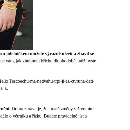
m jídelníčkem můžete výrazně ulevit a zbavit se
díme vám, jak zhubnout břicho dlouhodobě, aniž byste
Hello Tescoechu-ma-nadvahu-trpi-ji-az-ctvrtina-deti-
 tuk.
cnění.
Dobrá zpráva je, že i malé změny v životním
dálo o větrníku a řízku. Budete pravidelně jíst a