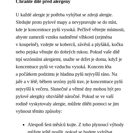
Chraňte dítě před alergeny
U každé alergie je potřeba vyhýbat se zdroji alergie.
Sledujte proto pylové mapy a nevypravujte se do míst,
kde je koncentrace pylů vysoká. Pečlivě větrejte místnosti,
abyste zamezili vzniku nadměrné vlhkosti (zejména
v koupelně), vzdejte se koberců, závěsů a plyšáků, kočku
nebo pejska věnujte do dobrých rukou. Pokud vaše dítě
trpí sezónními alergiemi, snažte se držet je doma, když je
koncentrace pylů ve vzduchu vysoká. Koncem léta
a počátkem podzimu je hladina pylů nejvyšší ráno. Na
jaře a v létě, během sezóny pylů trav, je koncentrace pylů
nejvyšší k večeru. Slunečné a větrné dny mohou být pro
pylové alergiky obzvláště náročné. Pokud se ve vaší
rodině vyskytovaly alergie, můžete dítěti pomoci se jim
vyhnout těmito způsoby:
Alespoň šest měsíců kojte. Z toho plynoucí výhody
můžete ještě posílit, pokud se budete vyhýbat