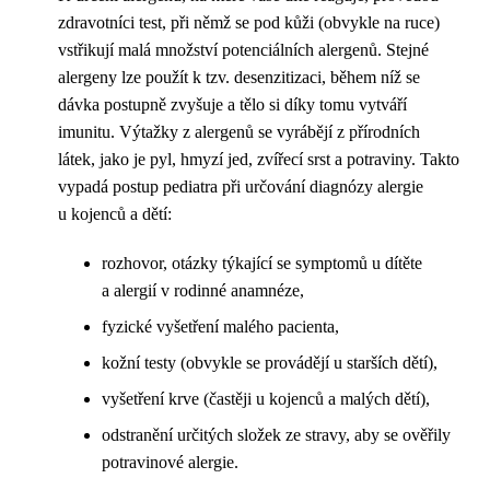
zdravotníci test, při němž se pod kůži (obvykle na ruce)
vstřikují malá množství potenciálních alergenů. Stejné
alergeny lze použít k tzv. desenzitizaci, během níž se
dávka postupně zvyšuje a tělo si díky tomu vytváří
imunitu. Výtažky z alergenů se vyrábějí z přírodních
látek, jako je pyl, hmyzí jed, zvířecí srst a potraviny. Takto
vypadá postup pediatra při určování diagnózy alergie
u kojenců a dětí:
rozhovor, otázky týkající se symptomů u dítěte
a alergií v rodinné anamnéze,
fyzické vyšetření malého pacienta,
kožní testy (obvykle se provádějí u starších dětí),
vyšetření krve (častěji u kojenců a malých dětí),
odstranění určitých složek ze stravy, aby se ověřily
potravinové alergie.