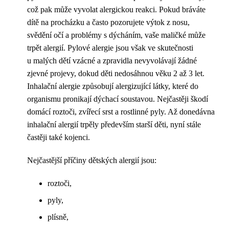
což pak může vyvolat alergickou reakci. Pokud bráváte
dítě na procházku a často pozorujete výtok z nosu,
svědění očí a problémy s dýcháním, vaše maličké může
trpět alergií. Pylové alergie jsou však ve skutečnosti
u malých dětí vzácné a zpravidla nevyvolávají žádné
zjevné projevy, dokud děti nedosáhnou věku 2 až 3 let.
Inhalační alergie způsobují alergizující látky, které do
organismu pronikají dýchací soustavou. Nejčastěji škodí
domácí roztoči, zvířecí srst a rostlinné pyly. Až donedávna
inhalační alergií trpěly především starší děti, nyní stále
častěji také kojenci.
Nejčastější příčiny dětských alergií jsou:
roztoči,
pyly,
plísně,