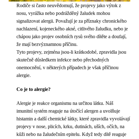
Rodiče si často neuvědomují, že projevy jako výtok z
nosu, vyrážka nebo podrážděný žaludek mohou
signalizovat alergii. Považují je za příznaky chronického
nachlazení, kojeneckého akné, citlivého žaludku, nebo je
chápou jako projev osobních rysů svého dítěte a doufají,
že mají bezvýznamnou příčinu.
Tyto projevy, zejména jsou-li krátkodobé, zpravidla jsou
skutečně důsledkem infekce nebo přechodných
onemocnění, v některých případech je však příčinou
alergie.
Co je to alergie?
Alergie je reakce organismu na určitou látku. Náš
imunitní systém reaguje na útočící alergen a uvolňuje
histamin a další chemické látky, které zpravidla vyvolávají
projevy v nose, plicích, krku, dutinách, uších, očích, na
kůži nebo na žaludečním epitelu. Když tedy dítě reaguje