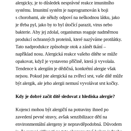
alergicky, je to důsledek nesprávné reakce imunitního
systému. Imunitní systém je naprogramován k boji
s chorobami, ale někdy odpoví na neškodnou látku, jako
je třeba pyl, jako by to byl útočící parazit, virus nebo
bakterie. Aby jej zdolal, organismus reaguje nadměrnou
produkcí ochranných proteinů, které nazýváme protilátky.
Tato nadprodukce způsobuje otok a zánět tkání –
například nosu. Alergická reakce vašeho dítěte se může
opakovat, když je vystaveno příčině, která ji vyvolala.
Tendence k alergiím je dědičná, konkrétní alergie však
nejsou. Pokud jste alergická na zvířecí srst, vaše dítě může
být alergik, ale jeho alergii nemusí vyvolávat srst kočky.
Kdy je dobré začít dítě sledovat z hlediska alergie?
Kojenci mohou být alergičtí na potraviny ihned po
zavedení pevné stravy, avšak senzibilizace dětí na
environmentální alergeny je nepravděpodobná. Důvodem