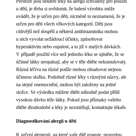
Přestože jsou některé léky na alergii schváleny pro použití
u dětí, je třeba si uvědomit, že balení výrobku může
uvádět, že je určen pro děti, nicméně to neznamená, že je
určen pro děti všech věkových kategorií. Děti jsou
citlivější než dospělí a některá antihistaminika mohou
u nich vyvolat nežádoucí účinky, způsobovat
hyperaktivitu nebo ospalost, a to již v malých dávkách.
V případě použití více než jednoho léku se ujistěte, že se
účinné látky neopakují, aby se v těle dítěte nekumulovaly.
Různá léčiva na různé potíže mohou obsahovat stejnou
účinnou složku. Podobně různé léky s různými názvy, ale
na stejné onemocnění, mohou být založeny na jedné
složce. Ve výsledku můžete dítěti náhodně podat příliš
vysokou dávku téže látky. Pokud jsou příznaky vašeho
dítěte dlouhodobé a léky je nezmírňují, kontaktujte lékaře.
Diagnostikování alergií u dětí
K určení alergenů, na které vaše dítě reaguje, provedou