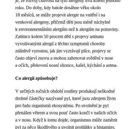
je, že rozvoj citlivosti na tyto alergeny trvá kolem jednoho
roku. Do doby, kdy batole dosáhne věku okolo
18 měsíců, se může projevit alergie na vnitřní i na
venkovní alergeny, přičemž děti jsou méně náchylné
k environmentálním alergiím než k alergiím na potraviny.
Zatímco kolem 50 procent dětí s projevy astmatu
vyvolávanými alergií z těchto symptomů choroby
zdánlivě vyrostou, jak jim vyzrávají plíce, projevy se
často objeví znovu a mohou zahrnovat svědění v nose
a očích, překrvení nosní sliznice, kašel, kýchání a astma.
Co alergii způsobuje?
V určitých ročních období rostliny produkují neškodné
drobné částečky nazývané pyl, které jsou zdrojem živin
pro řadu organismů ekosystému. Po uvolnění je pyl
přenášen větrem a svou pouť často končí v našich očích
a v nosu. Když k tomu dojde, organismus může zaměnit
pyl za něco škodlivého a uvolnit protilátky a histaminy,