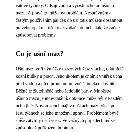
vatové tyčinky. Odsají vodu a vyčistí ucho od ušního
mazu. A právě to může být problém. Nesprávným a
častým používáním paliček do uší totiž můžete dosáhnout
pravého opaku – ušní maz zatlačit do ucha tak, že začne
způsobovat problémy.
Co je ušní maz?
Ušní maz tvoří výměšky mazových žláz v uchu, odumřelé
kožní buňky a prach. Jeho úkolem je chránit vnitřek ucha
před vodou a před proniknutím vnější infekce dovnitř.
Běžně je žlutohnědé nebo šedobílé barvy. Množství
ušního mazu je individuální, dokonce může být v každém
uchu jiné. Novorozenci mají v ouškách mazu více, po
šesti týdnech se jeho množství upraví. Problémem bývá
spíše zatvrdlý ušní vosk. Ve vážných případech může
způsobit až poškození bubínku.