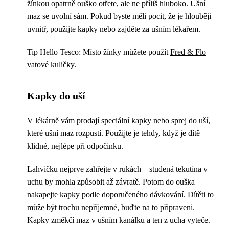
žínkou opatrně ouško otřete, ale ne příliš hluboko. Ušní
maz se uvolní sám. Pokud byste měli pocit, že je hlouběji
uvnitř, použijte kapky nebo zajděte za ušním lékařem.
Tip Hello Tesco: Místo žínky můžete použít
Fred & Flo
vatové kuličky
.
Kapky do uší
V lékárně vám prodají speciální kapky nebo sprej do uší,
které ušní maz rozpustí. Použijte je tehdy, když je dítě
klidné, nejlépe při odpočinku.
Lahvičku nejprve zahřejte v rukách – studená tekutina v
uchu by mohla způsobit až závratě. Potom do ouška
nakapejte kapky podle doporučeného dávkování. Dítěti to
může být trochu nepříjemné, buďte na to připraveni.
Kapky změkčí maz v ušním kanálku a ten z ucha vyteče.