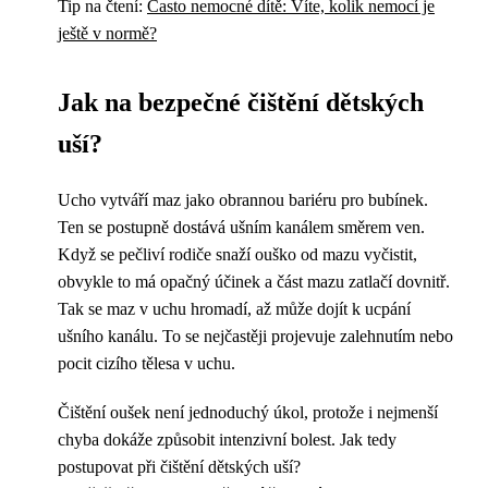
Tip na čtení:
Často nemocné dítě: Víte, kolik nemocí je
ještě v normě?
Jak na bezpečné čištění dětských
uší?
Ucho vytváří maz jako obrannou bariéru pro bubínek.
Ten se postupně dostává ušním kanálem směrem ven.
Když se pečliví rodiče snaží ouško od mazu vyčistit,
obvykle to má opačný účinek a část mazu zatlačí dovnitř.
Tak se maz v uchu hromadí, až může dojít k ucpání
ušního kanálu. To se nejčastěji projevuje zalehnutím nebo
pocit cizího tělesa v uchu.
Čištění oušek není jednoduchý úkol, protože i nejmenší
chyba dokáže způsobit intenzivní bolest. Jak tedy
postupovat při čištění dětských uší?