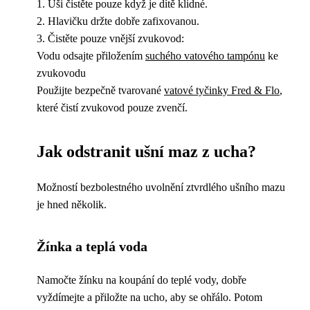
1. Uši čistěte pouze když je dítě klidné.
2. Hlavičku držte dobře zafixovanou.
3. Čistěte pouze vnější zvukovod:
Vodu odsajte přiložením
suchého vatového tampónu
ke
zvukovodu
Použijte bezpečně tvarované
vatové tyčinky Fred & Flo
,
které čistí zvukovod pouze zvenčí.
Jak odstranit ušní maz z ucha?
Možností bezbolestného uvolnění ztvrdlého ušního mazu
je hned několik.
Žínka a teplá voda
Namočte žínku na koupání do teplé vody, dobře
vyždímejte a přiložte na ucho, aby se ohřálo. Potom