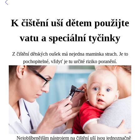
K čištění uší dětem použijte
vatu a speciální tyčinky
Z čištění dětských oušek má nejedna maminka strach. Je to
pochopitelné, vždyť je tu určité riziko poranění.
Nejoblíbenějším nástrojem na čištění uší jsou jednoznačně