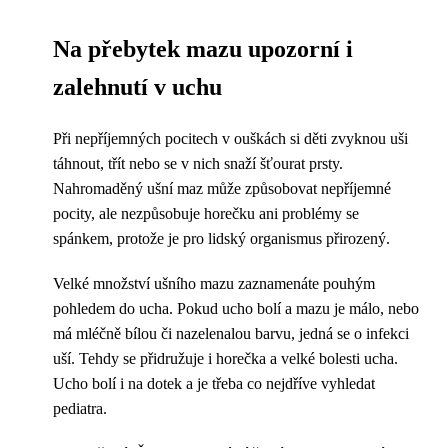
Na přebytek mazu upozorní i
zalehnutí v uchu
Při nepříjemných pocitech v ouškách si děti zvyknou uši
táhnout, třít nebo se v nich snaží šťourat prsty.
Nahromaděný ušní maz může způsobovat nepříjemné
pocity, ale nezpůsobuje horečku ani problémy se
spánkem, protože je pro lidský organismus přirozený.
Velké množství ušního mazu zaznamenáte pouhým
pohledem do ucha. Pokud ucho bolí a mazu je málo, nebo
má mléčně bílou či nazelenalou barvu, jedná se o infekci
uší. Tehdy se přidružuje i horečka a velké bolesti ucha.
Ucho bolí i na dotek a je třeba co nejdříve vyhledat
pediatra.