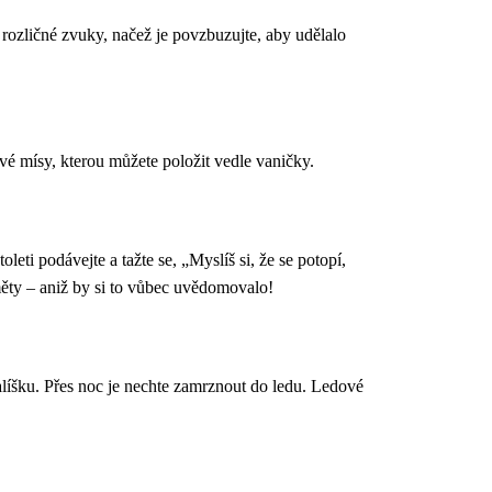
í rozličné zvuky, načež je povzbuzujte, aby udělalo
vé mísy, kterou můžete položit vedle vaničky.
ti podávejte a tažte se, „Myslíš si, že se potopí,
měty – aniž by si to vůbec uvědomovalo!
líšku. Přes noc je nechte zamrznout do ledu. Ledové