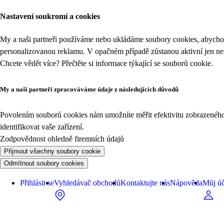
Nastavení soukromí a cookies
My a naši partneři používáme nebo ukládáme soubory cookies, abychom
personalizovanou reklamu. V opačném případě zůstanou aktivní jen n
Chcete vědět více? Přečtěte si informace týkající se
souborů cookie
.
My a naši partneři zpracováváme údaje z následujících důvodů
Povolením souborů cookies nám umožníte měřit efektivitu zobrazeného o
identifikovat vaše zařízení.
Zodpovědnost ohledně firemních údajů
Přijmout všechny soubory cookie
Odmítnout soubory cookies
Přihlásit se
Vyhledávač obchodů
Kontaktujte nás
Nápověda
Můj úč