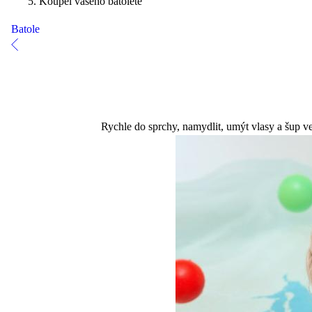
Koupel vašeho batolete
Batole
Rychle do sprchy, namydlit, umýt vlasy a šup v