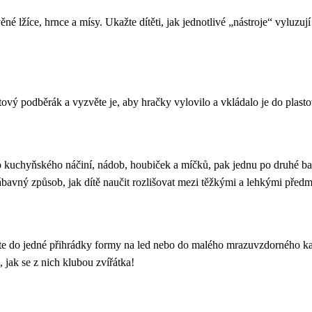
né lžíce, hrnce a mísy. Ukažte dítěti, jak jednotlivé „nástroje“ vyluzuj
tový podběrák a vyzvěte je, aby hračky vylovilo a vkládalo je do plasto
kuchyňského náčiní, nádob, houbiček a míčků, pak jednu po druhé batole
ábavný způsob, jak dítě naučit rozlišovat mezi těžkými a lehkými před
ěte do jedné přihrádky formy na led nebo do malého mrazuvzdorného ka
 jak se z nich klubou zvířátka!