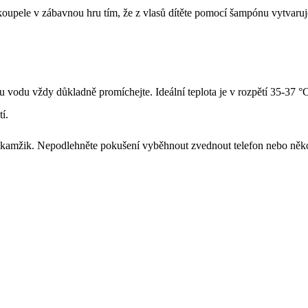
l koupele v zábavnou hru tím, že z vlasů dítěte pomocí šampónu vytvaru
u vodu vždy důkladně promíchejte. Ideální teplota je v rozpětí 35-37 °
í.
okamžik. Nepodlehněte pokušení vyběhnout zvednout telefon nebo něko