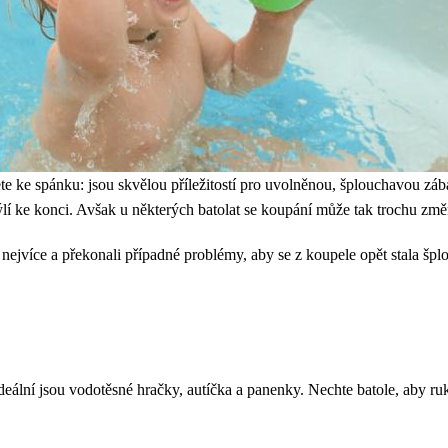
e ke spánku: jsou skvělou příležitostí pro uvolněnou, šplouchavou zábav
í ke konci. Avšak u některých batolat se koupání může tak trochu změni
nejvíce a překonali případné problémy, aby se z koupele opět stala špl
deální jsou vodotěsné hračky, autíčka a panenky. Nechte batole, aby r