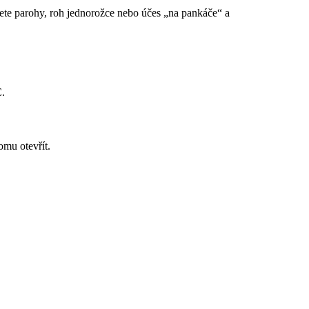
jete parohy, roh jednorožce nebo účes „na pankáče“ a
C.
mu otevřít.