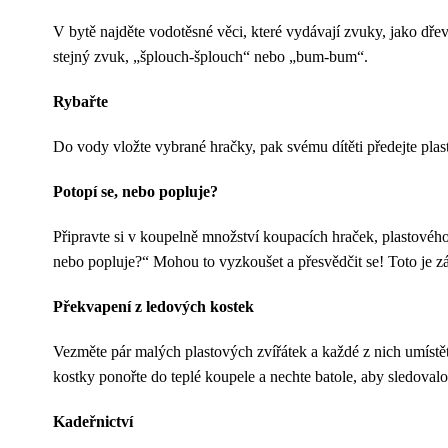
V bytě najděte vodotěsné věci, které vydávají zvuky, jako dřevě
stejný zvuk, „šplouch-šplouch“ nebo „bum-bum“.
Rybařte
Do vody vložte vybrané hračky, pak svému dítěti předejte plas
Potopí se, nebo popluje?
Připravte si v koupelně množství koupacích hraček, plastového 
nebo popluje?“ Mohou to vyzkoušet a přesvědčit se! Toto je z
Překvapení z ledových kostek
Vezměte pár malých plastových zvířátek a každé z nich umíst
kostky ponořte do teplé koupele a nechte batole, aby sledovalo,
Kadeřnictví