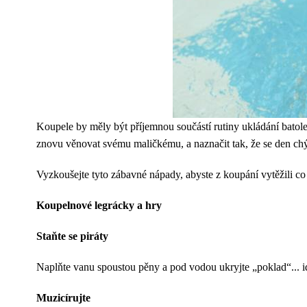
Koupele by měly být příjemnou součástí rutiny ukládání batolet
znovu věnovat svému maličkému, a naznačit tak, že se den chýl
Vyzkoušejte tyto zábavné nápady, abyste z koupání vytěžili co 
Koupelnové legrácky a hry
Staňte se piráty
Naplňte vanu spoustou pěny a pod vodou ukryjte „poklad“... i
Muzicírujte