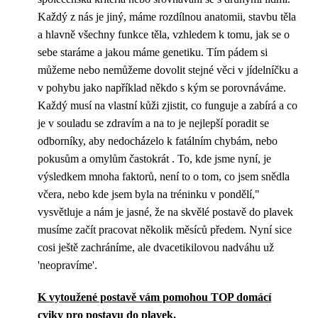
Každý z nás je jiný, máme rozdílnou anatomii, stavbu těla
a hlavně všechny funkce těla, vzhledem k tomu, jak se o
sebe staráme a jakou máme genetiku. Tím pádem si
můžeme nebo nemůžeme dovolit stejné věci v jídelníčku a
v pohybu jako například někdo s kým se porovnáváme.
Každý musí na vlastní kůži zjistit, co funguje a zabírá a co
je v souladu se zdravím a na to je nejlepší poradit se
odborníky, aby nedocházelo k fatálním chybám, nebo
pokusům a omylům častokrát . To, kde jsme nyní, je
výsledkem mnoha faktorů, není to o tom, co jsem snědla
včera, nebo kde jsem byla na tréninku v pondělí,"
vysvětluje a nám je jasné, že na skvělé postavě do plavek
musíme začít pracovat několik měsíců předem. Nyní sice
cosi ještě zachráníme, ale dvacetikilovou nadváhu už
'neopravíme'.
K vytoužené postavě vám pomohou TOP domácí
cviky pro postavu do plavek
.