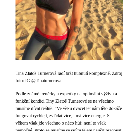
Tina Zlatoš Turnerová radí brát hubnutí komplexně. Zdroj
foto: IG @Tinaturnerova
Podle známé trenérky a expertky na optimální výživu a
funkční kondici Tiny Zlatoš Turnerové se na všechno
musíme dívat reálně. "Ve věku dvacet let nám tělo dokáže
fungovat rychleji, zvládat více, i má více energie. S
věkem však jde všechno o něco hůř, není to však
nemožné. Proto se musíme se svým tělem naučit pracovat