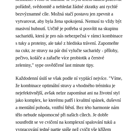
pořádně, svědomitě a nehledat žádné zkratky ani rychlé
bezvýznamné cíle. Možná stačí postavu jen zpevnit a
vytvarovat, aby byla žena spokojená. Nemusí to vždy být
masivní hubnutí. Určitě je potřeba si posvítit na skupinu
sacharidů, která je pro nás nebezpečná v rámci kombinace
s tuky a proteiny, ale také z hlediska trávení. Zapomeňte
na cukr, ze stravy na pár dní vylučte sacharidy - přílohy,
pečivo, koláče a zařaďte více probiotik a čerstvé
zeleniny," sype osvědčené last minute tipy.
Každodenní úsilí se však podle ní vyplácí nejvíce. "Víme,
že kombinace optimální stravy a vhodného tréninku je
nejefektivnější, avšak nelze zapomínat ani na životní styl
jako komplex, ke kterému patří i kvalitní spánek, duševní
a mentální pohoda, vnitřní štěstí. Bez této harmonie nám
tělo nebude nápomocné při našich cílech. Je dobře
soustředit se ve cvičení na komplexní spalování tuků a
vypracování jedné partie spíše než cvičit vše křížem