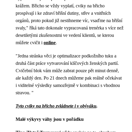
krážem. Břicho se vždy vyplatí, cviky na břicho
prospívají i ke zdraví břišní dutiny, střev a vnitřních
orgánů, proto pokud již nestihneme víc, vsaďme na břišní
svaly," říká tato dokonale vypracovaná trenérka s více než
desetiletými zkušenostmi ve vedení klientů, se kterou
můžete cvičit i
online
.
"Jedna stránka věci je optimalizace podkožního tuku a
druhá část práce vytvarování klíčových ženských partií.
Cvičební blok vám může zabrat pouze pět minut denně,
ale každý den. Po 21 dnech můžeme pak reálně očekávat
i viditelné výsledky samozřejmě v kombinaci s vhodnou
stravou. "
Tyto cviky na břicho zvládnete i v obýváku
.
Malé výkyvy váhy jsou v pořádku