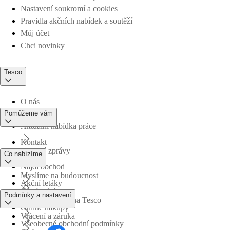
Nastavení soukromí a cookies
Pravidla akčních nabídek a soutěží
Můj účet
Chci novinky
Tesco
O nás
Pomůžeme vám
Aktuální nabídka práce
Kontakt
Tiskové zprávy
Co nabízíme
Najdi obchod
Myslíme na budoucnost
Akční letáky
Časté otázky
Podmínky a nastavení
Obchodní skupina Tesco
Online nákupy
Vrácení a záruka
Všeobecné obchodní podmínky