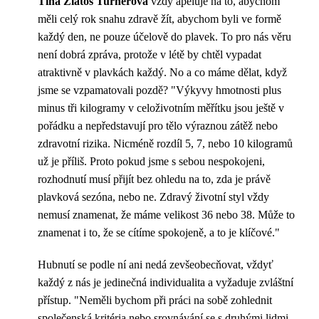
Tina Zlatoš Turnerová
vždy apeluje na to, abychom
měli celý rok snahu zdravě žít, abychom byli ve formě
každý den, ne pouze účelově do plavek. To pro nás věru
není dobrá zpráva, protože v létě by chtěl vypadat
atraktivně v plavkách každý. No a co máme dělat, když
jsme se vzpamatovali pozdě? "Výkyvy hmotnosti plus
minus tři kilogramy v celoživotním měřítku jsou ještě v
pořádku a nepředstavují pro tělo výraznou zátěž nebo
zdravotní rizika. Nicméně rozdíl 5, 7, nebo 10 kilogramů
už je příliš. Proto pokud jsme s sebou nespokojeni,
rozhodnutí musí přijít bez ohledu na to, zda je právě
plavková sezóna, nebo ne. Zdravý životní styl vždy
nemusí znamenat, že máme velikost 36 nebo 38. Může to
znamenat i to, že se cítíme spokojeně, a to je klíčové."
Hubnutí se podle ní ani nedá zevšeobecňovat, vždyť
každý z nás je jedinečná individualita a vyžaduje zvláštní
přístup. "Neměli bychom při práci na sobě zohlednit
společenská kritéria nebo srovnávání se s druhými lidmi.