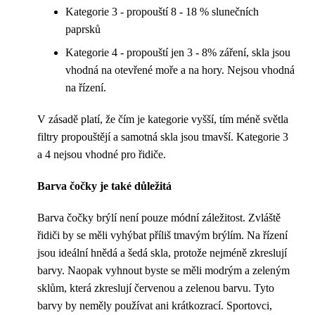
Kategorie 3 - propouští 8 - 18 % slunečních
paprsků
Kategorie 4 - propouští jen 3 - 8% záření, skla jsou
vhodná na otevřené moře a na hory. Nejsou vhodná
na řízení.
V zásadě platí, že čím je kategorie vyšší, tím méně světla
filtry propouštějí a samotná skla jsou tmavší. Kategorie 3
a 4 nejsou vhodné pro řidiče.
Barva čočky je také důležitá
Barva čočky brýlí není pouze módní záležitost. Zvláště
řidiči by se měli vyhýbat příliš tmavým brýlím. Na řízení
jsou ideální hnědá a šedá skla, protože nejméně zkreslují
barvy. Naopak vyhnout byste se měli modrým a zeleným
sklům, která zkreslují červenou a zelenou barvu. Tyto
barvy by neměly používat ani krátkozrací. Sportovci,