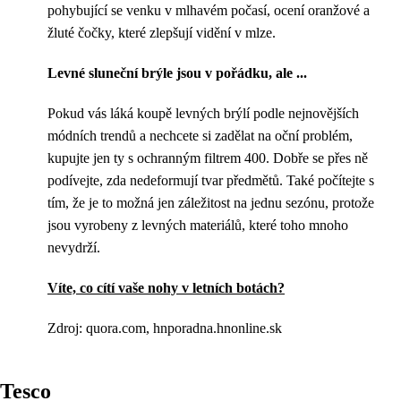
pohybující se venku v mlhavém počasí, ocení oranžové a
žluté čočky, které zlepšují vidění v mlze.
Levné sluneční brýle jsou v pořádku, ale ...
Pokud vás láká koupě levných brýlí podle nejnovějších
módních trendů a nechcete si zadělat na oční problém,
kupujte jen ty s ochranným filtrem 400. Dobře se přes ně
podívejte, zda nedeformují tvar předmětů. Také počítejte s
tím, že je to možná jen záležitost na jednu sezónu, protože
jsou vyrobeny z levných materiálů, které toho mnoho
nevydrží.
Víte, co cítí vaše nohy v letních botách?
Zdroj: quora.com, hnporadna.hnonline.sk
Tesco