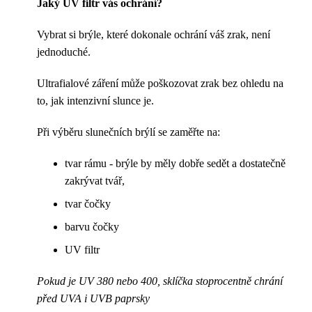
Jaký UV filtr vás ochrání?
Vybrat si brýle, které dokonale ochrání váš zrak, není
jednoduché.
Ultrafialové záření může poškozovat zrak bez ohledu na
to, jak intenzivní slunce je.
Při výběru slunečních brýlí se zaměřte na:
tvar rámu - brýle by měly dobře sedět a dostatečně
zakrývat tvář,
tvar čočky
barvu čočky
UV filtr
Pokud je UV 380 nebo 400, sklíčka stoprocentně chrání
před UVA i UVB paprsky