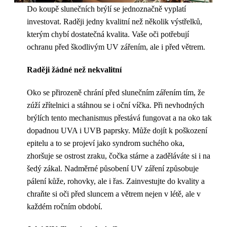
Do koupě slunečních brýlí se jednoznačně vyplatí
investovat. Raději jedny kvalitní než několik výstřelků,
kterým chybí dostatečná kvalita. Vaše oči potřebují
ochranu před škodlivým UV zářením, ale i před větrem.
Raději žádné než nekvalitní
Oko se přirozeně chrání před slunečním zářením tím, že
zúží zřítelnici a stáhnou se i oční víčka. Při nevhodných
brýlích tento mechanismus přestává fungovat a na oko tak
dopadnou UVA i UVB paprsky. Může dojít k poškození
epitelu a to se projeví jako syndrom suchého oka,
zhoršuje se ostrost zraku, čočka stárne a zaděláváte si i na
šedý zákal. Nadměrné působení UV záření způsobuje
pálení kůže, rohovky, ale i řas. Zainvestujte do kvality a
chraňte si oči před sluncem a větrem nejen v létě, ale v
každém ročním období.