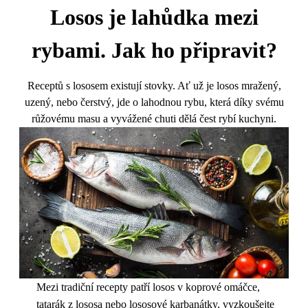
Losos je lahůdka mezi
rybami. Jak ho připravit?
Receptů s lososem existují stovky. Ať už je losos mražený,
uzený, nebo čerstvý, jde o lahodnou rybu, která díky svému
růžovému masu a vyvážené chuti dělá čest rybí kuchyni.
Mezi tradiční recepty patří losos v koprové omáčce,
tatarák z lososa nebo lososové karbanátky, vyzkoušejte