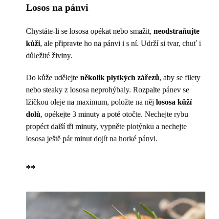
Losos na pánvi
Chystáte-li se lososa opékat nebo smažit,
neodstraňujte
kůži
, ale připravte ho na pánvi i s ní. Udrží si tvar, chuť i
důležité živiny.
Do kůže udělejte
několik plytkých zářezů
, aby se filety
nebo steaky z lososa neprohýbaly. Rozpalte pánev se
lžičkou oleje na maximum, položte na něj
lososa kůží
dolů
, opékejte 3 minuty a poté otočte. Nechejte rybu
propéct další tři minuty, vypněte plotýnku a nechejte
lososa ještě pár minut dojít na horké pánvi.
**