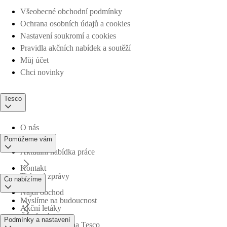
Všeobecné obchodní podmínky
Ochrana osobních údajů a cookies
Nastavení soukromí a cookies
Pravidla akčních nabídek a soutěží
Můj účet
Chci novinky
Tesco
O nás
Pomůžeme vám
Aktuální nabídka práce
Kontakt
Tiskové zprávy
Co nabízíme
Najdi obchod
Myslíme na budoucnost
Akční letáky
Časté otázky
Podmínky a nastavení
Obchodní skupina Tesco