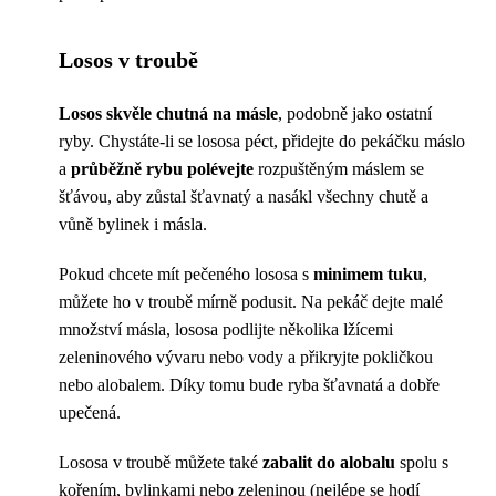
Losos v troubě
Losos skvěle chutná na másle
, podobně jako ostatní
ryby. Chystáte-li se lososa péct, přidejte do pekáčku máslo
a
průběžně rybu polévejte
rozpuštěným máslem se
šťávou, aby zůstal šťavnatý a nasákl všechny chutě a
vůně bylinek i másla.
Pokud chcete mít pečeného lososa s
minimem tuku
,
můžete ho v troubě mírně podusit. Na pekáč dejte malé
množství másla, lososa podlijte několika lžícemi
zeleninového vývaru nebo vody a přikryjte pokličkou
nebo alobalem. Díky tomu bude ryba šťavnatá a dobře
upečená.
Lososa v troubě můžete také
zabalit do alobalu
spolu s
kořením, bylinkami nebo zeleninou (nejlépe se hodí