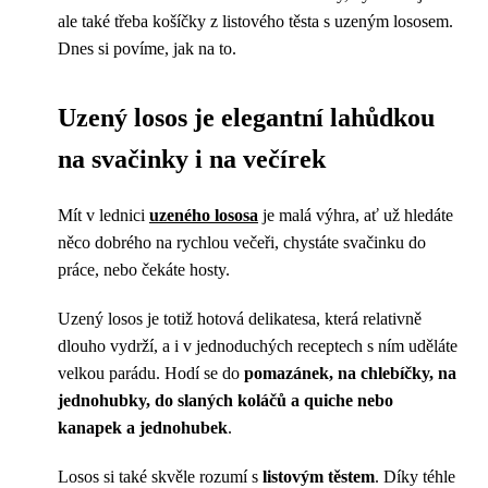
ale také třeba košíčky z listového těsta s uzeným lososem.
Dnes si povíme, jak na to.
Uzený losos je elegantní lahůdkou
na svačinky i na večírek
Mít v lednici
uzeného lososa
je malá výhra, ať už hledáte
něco dobrého na rychlou večeři, chystáte svačinku do
práce, nebo čekáte hosty.
Uzený losos je totiž hotová delikatesa, která relativně
dlouho vydrží, a i v jednoduchých receptech s ním uděláte
velkou parádu. Hodí se do
pomazánek, na chlebíčky, na
jednohubky, do slaných koláčů a quiche nebo
kanapek a jednohubek
.
Losos si také skvěle rozumí s
listovým těstem
. Díky téhle