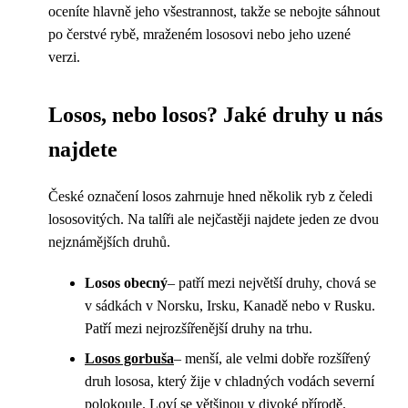
oceníte hlavně jeho všestrannost, takže se nebojte sáhnout
po čerstvé rybě, mraženém lososovi nebo jeho uzené
verzi.
Losos, nebo losos? Jaké druhy u nás
najdete
České označení losos zahrnuje hned několik ryb z čeledi
lososovitých. Na talíři ale nejčastěji najdete jeden ze dvou
nejznámějších druhů.
Losos obecný
– patří mezi největší druhy, chová se
v sádkách v Norsku, Irsku, Kanadě nebo v Rusku.
Patří mezi nejrozšířenější druhy na trhu.
Losos gorbuša
– menší, ale velmi dobře rozšířený
druh lososa, který žije v chladných vodách severní
polokoule. Loví se většinou v divoké přírodě.