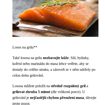
Losos na grilu**
Také lososa na grilu
nezbavujte kůže
. Sůl, bylinky,
koření nebo marinádu do masa lehce vetřete, aby se
dostaly do celého steaku, a zároveň se v něm udržely po
celou dobu grilování.
Lososa můžete položit na
středně rozpálený gril
a
grilovat zhruba 5 minut
(dle velikosti porce). U
grilování je
nejčastější chybou přesušení masa
, dávejte
proto pozor.