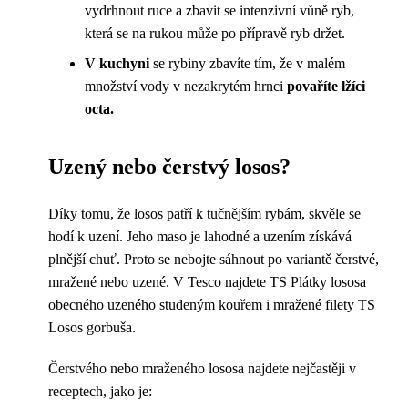
vydrhnout ruce a zbavit se intenzivní vůně ryb,
která se na rukou může po přípravě ryb držet.
V kuchyni
se rybiny zbavíte tím, že v malém
množství vody v nezakrytém hrnci
povaříte lžíci
octa.
Uzený nebo čerstvý losos?
Díky tomu, že losos patří k tučnějším rybám, skvěle se
hodí k uzení. Jeho maso je lahodné a uzením získává
plnější chuť. Proto se nebojte sáhnout po variantě čerstvé,
mražené nebo uzené. V Tesco najdete TS Plátky lososa
obecného uzeného studeným kouřem i mražené filety TS
Losos gorbuša.
Čerstvého nebo mraženého lososa najdete nejčastěji v
receptech, jako je: