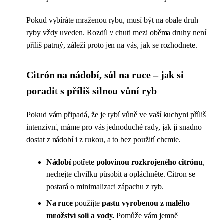
Pokud vybíráte mraženou rybu, musí být na obale druh
ryby vždy uveden. Rozdíl v chuti mezi oběma druhy není
příliš patrný, záleží proto jen na vás, jak se rozhodnete.
Citrón na nádobí, sůl na ruce
– jak si
poradit s příliš silnou vůní ryb
Pokud vám připadá, že je rybí vůně ve vaší kuchyni příliš
intenzivní, máme pro vás jednoduché rady, jak ji snadno
dostat z nádobí i z rukou, a to bez použití chemie.
Nádobí
potřete
polovinou rozkrojeného citrónu
,
nechejte chvilku působit a opláchněte. Citron se
postará o minimalizaci zápachu z ryb.
Na ruce
použijte
pastu vyrobenou z malého
množství soli a vody.
Pomůže vám jemně