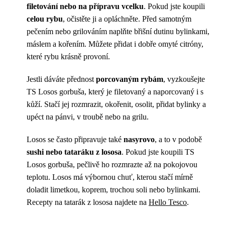
filetování nebo na přípravu vcelku
. Pokud jste koupili
celou rybu
, očistěte ji a opláchněte. Před samotným
pečením nebo grilováním naplňte břišní dutinu bylinkami,
máslem a kořením. Můžete přidat i dobře omyté citróny,
které rybu krásně provoní.
Jestli dáváte přednost
porcovaným rybám
, vyzkoušejte
TS Losos gorbuša, který je filetovaný a naporcovaný i s
kůží. Stačí jej rozmrazit, okořenit, osolit, přidat bylinky a
upéct na pánvi, v troubě nebo na grilu.
Losos se často připravuje také
nasyrovo
, a to v podobě
sushi nebo tataráku z lososa
. Pokud jste koupili TS
Losos gorbuša, pečlivě ho rozmrazte až na pokojovou
teplotu. Losos má výbornou chuť, kterou stačí mírně
doladit limetkou, koprem, trochou soli nebo bylinkami.
Recepty na tatarák z lososa najdete na
Hello Tesco
.