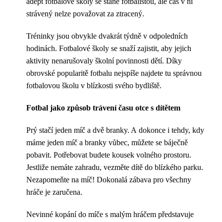
adept fotbalové školy se stane fotbalistou, ale čas v ní
strávený nelze považovat za ztracený.
Tréninky jsou obvykle dvakrát týdně v odpoledních
hodinách. Fotbalové školy se snaží zajistit, aby jejich
aktivity nenarušovaly školní povinnosti dětí. Díky
obrovské popularitě fotbalu nejspíše najdete tu správnou
fotbalovou školu v blízkosti svého bydliště.
Fotbal jako způsob trávení času otce s dítětem
Prý stačí jeden míč a dvě branky. A dokonce i tehdy, kdy
máme jeden míč a branky vůbec, můžete se báječně
pobavit. Potřebovat budete kousek volného prostoru.
Jestliže nemáte zahradu, vezměte dítě do blízkého parku.
Nezapomeňte na míč! Dokonalá zábava pro všechny
hráče je zaručena.
Nevinné kopání do míče s malým hráčem představuje