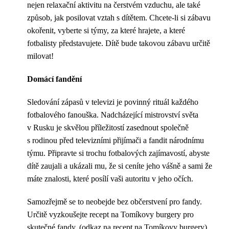
nejen relaxační aktivitu na čerstvém vzduchu, ale také
způsob, jak posilovat vztah s dítětem. Chcete-li si zábavu
okořenit, vyberte si týmy, za které hrajete, a které
fotbalisty představujete. Dítě bude takovou zábavu určitě
milovat!
Domácí fandění
Sledování zápasů v televizi je povinný rituál každého
fotbalového fanouška. Nadcházející mistrovství světa
v Rusku je skvělou příležitostí zasednout společně
s rodinou před televizními přijímači a fandit národnímu
týmu. Připravte si trochu fotbalových zajímavostí, abyste
dítě zaujali a ukázali mu, že si ceníte jeho vášně a sami že
máte znalosti, které posílí vaši autoritu v jeho očích.
Samozřejmě se to neobejde bez občerstvení pro fandy.
Určitě vyzkoušejte recept na Tomíkovy burgery pro
skutečné fandy. (odkaz na recept na Tomíkovy burgery)