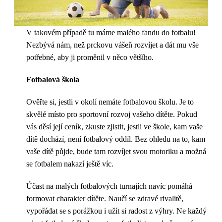
V takovém případě tu máme malého fandu do fotbalu!
Nezbývá nám, než prckovu vášeň rozvíjet a dát mu vše
potřebné, aby ji proměnil v něco většího.
Fotbalová škola
Ověřte si, jestli v okolí nemáte fotbalovou školu. Je to
skvělé místo pro sportovní rozvoj vašeho dítěte. Pokud
vás děsí její ceník, zkuste zjistit, jestli ve škole, kam vaše
dítě dochází, není fotbalový oddíl. Bez ohledu na to, kam
vaše dítě půjde, bude tam rozvíjet svou motoriku a možná
se fotbalem nakazí ještě víc.
Účast na malých fotbalových turnajích navíc pomáhá
formovat charakter dítěte. Naučí se zdravé rivalitě,
vypořádat se s porážkou i užít si radost z výhry. Ne každý