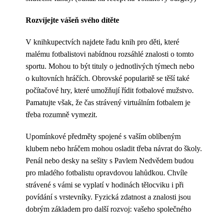
Rozvíjejte vášeň svého dítěte
V knihkupectvích najdete řadu knih pro děti, které
malému fotbalistovi nabídnou rozsáhlé znalosti o tomto
sportu. Mohou to být tituly o jednotlivých týmech nebo
o kultovních hráčích. Obrovské popularitě se těší také
počítačové hry, které umožňují řídit fotbalové mužstvo.
Pamatujte však, že čas strávený virtuálním fotbalem je
třeba rozumně vymezit.
Upomínkové předměty spojené s vaším oblíbeným
klubem nebo hráčem mohou osladit třeba návrat do školy.
Penál nebo desky na sešity s Pavlem Nedvědem budou
pro mladého fotbalistu opravdovou lahůdkou. Chvíle
strávené s vámi se vyplatí v hodinách tělocviku i při
povídání s vrstevníky. Fyzická zdatnost a znalosti jsou
dobrým základem pro další rozvoj: vašeho společného