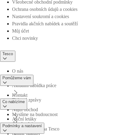
Všeobecné obchodní podmínky
Ochrana osobních údajů a cookies
Nastavení soukromí a cookies
Pravidla akčních nabídek a soutěží
Můj účet
Chci novinky
Tesco
O nás
Pomůžeme vám
Aktuální nabídka práce
Kontakt
Tiskové zprávy
Co nabízíme
Najdi obchod
Myslíme na budoucnost
Akční letáky
Časté otázky
Podmínky a nastavení
Obchodní skupina Tesco
Online nákupy