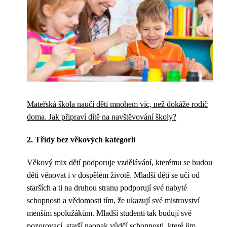
Mateřská škola naučí děti mnohem víc, než dokáže rodič
doma. Jak připraví dítě na navštěvování školy?
2. Třídy bez věkových kategorií
Věkový mix dětí podporuje vzdělávání, kterému se budou
děti věnovat i v dospělém životě. Mladší děti se učí od
starších a ti na druhou stranu podporují své nabyté
schopnosti a vědomosti tím, že ukazují své mistrovství
menším spolužákům. Mladší studenti tak budují své
pozorovací, starší naopak vůdčí schopnosti, které jim