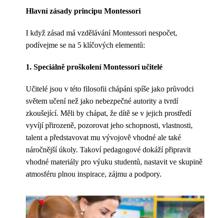
Hlavní zásady principu Montessori
I když zásad má vzdělávání Montessori nespočet,
podívejme se na 5 klíčových elementů:
1. Speciálně proškolení Montessori učitelé
Učitelé jsou v této filosofii chápáni spíše jako průvodci
světem učení než jako nebezpečné autority a tvrdí
zkoušející. Měli by chápat, že dítě se v jejich prostředí
vyvíjí přirozeně, pozorovat jeho schopnosti, vlastnosti,
talent a představovat mu vývojově vhodné ale také
náročnější úkoly. Takoví pedagogové dokáží připravit
vhodné materiály pro výuku studentů, nastavit ve skupině
atmosféru plnou inspirace, zájmu a podpory.