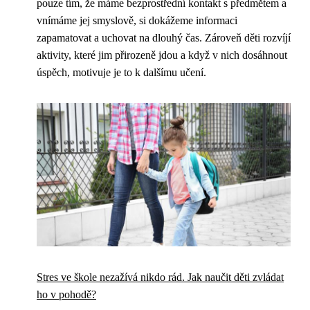
pouze tím, že máme bezprostřední kontakt s předmětem a
vnímáme jej smyslově, si dokážeme informaci
zapamatovat a uchovat na dlouhý čas. Zároveň děti rozvíjí
aktivity, které jim přirozeně jdou a když v nich dosáhnout
úspěch, motivuje je to k dalšímu učení.
Stres ve škole nezažívá nikdo rád. Jak naučit děti zvládat
ho v pohodě?