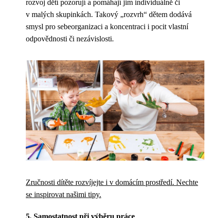
rozvoj dětí pozorují a pomáhají jim individuálně či
v malých skupinkách. Takový „rozvrh“ dětem dodává
smysl pro sebeorganizaci a koncentraci i pocit vlastní
odpovědnosti či nezávislosti.
Zručnosti dítěte rozvíjejte i v domácím prostředí. Nechte
se inspirovat našimi tipy.
5. Samostatnost při výběru práce