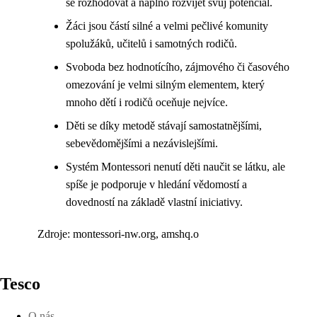
se rozhodovat a naplno rozvíjet svůj potenciál.
Žáci jsou částí silné a velmi pečlivé komunity
spolužáků, učitelů i samotných rodičů.
Svoboda bez hodnotícího, zájmového či časového
omezování je velmi silným elementem, který
mnoho dětí i rodičů oceňuje nejvíce.
Děti se díky metodě stávají samostatnějšími,
sebevědomějšími a nezávislejšími.
Systém Montessori nenutí děti naučit se látku, ale
spíše je podporuje v hledání vědomostí a
dovedností na základě vlastní iniciativy.
Zdroje: montessori-nw.org, amshq.o
Tesco
O nás