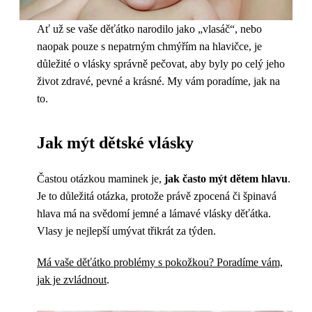
Ať už se vaše děťátko narodilo jako „vlasáč“, nebo
naopak pouze s nepatrným chmýřím na hlavičce, je
důležité o vlásky správně pečovat, aby byly po celý jeho
život zdravé, pevné a krásné. My vám poradíme, jak na
to.
Jak mýt dětské vlásky
Častou otázkou maminek je,
jak často mýt dětem hlavu
.
Je to důležitá otázka, protože právě zpocená či špinavá
hlava má na svědomí jemné a lámavé vlásky děťátka.
Vlasy je nejlepší umývat třikrát za týden.
Má vaše děťátko problémy s pokožkou? Poradíme vám,
jak je zvládnout
.