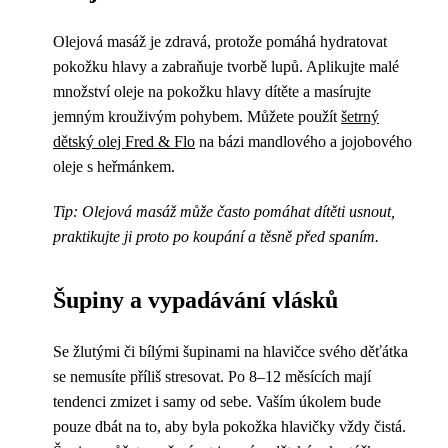
Olejová masáž je zdravá, protože pomáhá hydratovat
pokožku hlavy a zabraňuje tvorbě lupů. Aplikujte malé
množství oleje na pokožku hlavy dítěte a masírujte
jemným krouživým pohybem. Můžete použít
šetrný
dětský olej Fred & Flo
na bázi mandlového a jojobového
oleje s heřmánkem.
Tip: Olejová masáž může často pomáhat dítěti usnout,
praktikujte ji proto po koupání a těsně před spaním.
Šupiny a vypadávání vlásků
Se žlutými či bílými šupinami na hlavičce svého děťátka
se nemusíte příliš stresovat. Po 8–12 měsících mají
tendenci zmizet i samy od sebe. Vaším úkolem bude
pouze dbát na to, aby byla pokožka hlavičky vždy čistá.