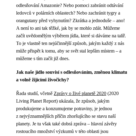
odlesňování Amazonie? Nebo pomoci zabránit odtávání
ledovců v polárních oblastech? Nebo zachránit tygry a
orangutany před vyhynutím? Zkrátka a jednoduše – ano!
A není to ani tak těžké, jak by se mohlo zdát. Můžeme
začít uvědomělým výběrem jídla, které si dáváme na talíř.
To je vlastně ten nejúčinnější způsob, jakým každý z nás
může přispět k tomu, aby se svět stal lepším místem – a
můžeme s tím začít již dnes.
Jak naše jídlo souvisí s odlesňováním, změnou klimatu
a volně žijícími živočichy?
Řada studií, včetně
Zprávy o živé planetě 2020
(2020
Living Planet Report) ukázala, že způsob, jakým
produkujeme a konzumujeme potraviny, je jednou
z nejvýznamnějších příčin zhoršujícího se stavu naší
planety. Je tu však také dobrá zpráva – hlavní závěry
rostoucího množství výzkumů v této oblasti jsou