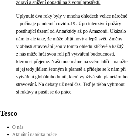
zdraví a snížení dopadů na životní prostředí.
Uplynulé dva roky byly v mnoha ohledech velice náročné
– počínaje pandemií covidu-19 až po intenzivní požáry
postihující území od Antarktidy až po Amazonii. Ukázalo
nám to ale také, že může přijít nový a lepší svět. Změny
v oblasti stravování jsou v tomto ohledu klíčové a každý
z nás může hrát svou roli při vytváření budoucnosti,
kterou si přejeme. Naši moc máme na svém talíři – naložte
si jej tedy jídlem šetrným k planetě a přidejte se k nám při
vytváření globálního hnutí, které využívá sílu planetárního
stravování. Na debaty už není čas. Teď je třeba vyhrnout
si rukávy a pustit se do práce.
Tesco
O nás
Aktuální nabídka práce