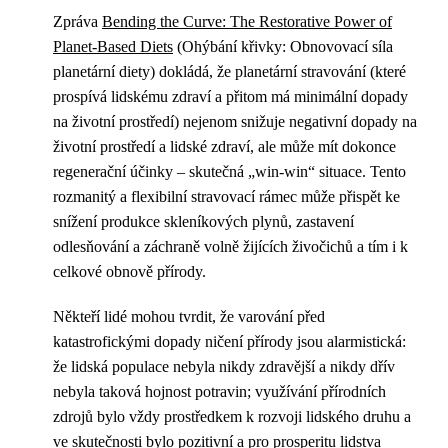
Zpráva
Bending the Curve: The Restorative Power of
Planet-Based Diets
(Ohýbání křivky: Obnovovací síla
planetární diety) dokládá, že planetární stravování (které
prospívá lidskému zdraví a přitom má minimální dopady
na životní prostředí) nejenom snižuje negativní dopady na
životní prostředí a lidské zdraví, ale může mít dokonce
regenerační účinky – skutečná „win-win“ situace. Tento
rozmanitý a flexibilní stravovací rámec může přispět ke
snížení produkce skleníkových plynů, zastavení
odlesňování a záchraně volně žijících živočichů a tím i k
celkové obnově přírody.
Někteří lidé mohou tvrdit, že varování před
katastrofickými dopady ničení přírody jsou alarmistická:
že lidská populace nebyla nikdy zdravější a nikdy dřív
nebyla taková hojnost potravin; využívání přírodních
zdrojů bylo vždy prostředkem k rozvoji lidského druhu a
ve skutečnosti bylo pozitivní a pro prosperitu lidstva