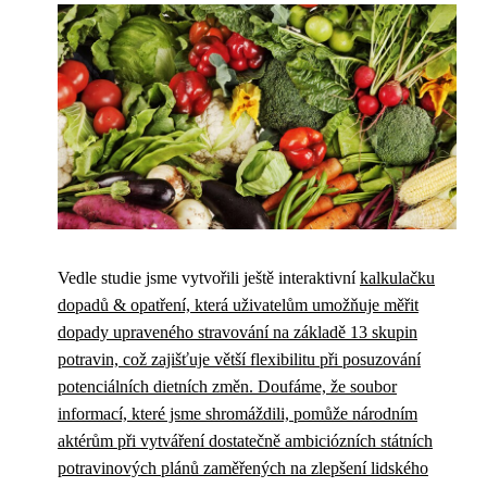
Vedle studie jsme vytvořili ještě interaktivní
kalkulačku
dopadů & opatření, která uživatelům umožňuje měřit
dopady upraveného stravování na základě 13 skupin
potravin, což zajišťuje větší flexibilitu při posuzování
potenciálních dietních změn. Doufáme, že soubor
informací, které jsme shromáždili, pomůže národním
aktérům při vytváření dostatečně ambiciózních státních
potravinových plánů zaměřených na zlepšení lidského