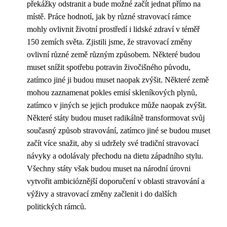
překážky odstranit a bude možné začít jednat přímo na
místě. Práce hodnotí, jak by různé stravovací rámce
mohly ovlivnit životní prostředí i lidské zdraví v téměř
150 zemích světa. Zjistili jsme, že stravovací změny
ovlivní různé země různým způsobem. Některé budou
muset snížit spotřebu potravin živočišného původu,
zatímco jiné ji budou muset naopak zvýšit. Některé země
mohou zaznamenat pokles emisí skleníkových plynů,
zatímco v jiných se jejich produkce může naopak zvýšit.
Některé státy budou muset radikálně transformovat svůj
současný způsob stravování, zatímco jiné se budou muset
začít více snažit, aby si udržely své tradiční stravovací
návyky a odolávaly přechodu na dietu západního stylu.
Všechny státy však budou muset na národní úrovni
vytvořit ambicióznější doporučení v oblasti stravování a
výživy a stravovací změny začlenit i do dalších
politických rámců.