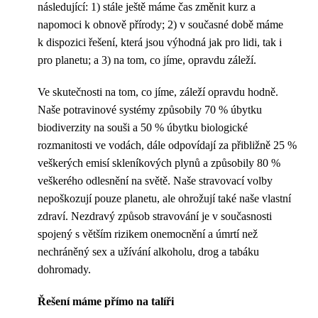
následující: 1) stále ještě máme čas změnit kurz a
napomoci k obnově přírody; 2) v současné době máme
k dispozici řešení, která jsou výhodná jak pro lidi, tak i
pro planetu; a 3) na tom, co jíme, opravdu záleží.
Ve skutečnosti na tom, co jíme, záleží opravdu hodně.
Naše potravinové systémy způsobily 70 % úbytku
biodiverzity na souši a 50 % úbytku biologické
rozmanitosti ve vodách, dále odpovídají za přibližně 25 %
veškerých emisí skleníkových plynů a způsobily 80 %
veškerého odlesnění na světě. Naše stravovací volby
nepoškozují pouze planetu, ale ohrožují také naše vlastní
zdraví. Nezdravý způsob stravování je v současnosti
spojený s větším rizikem onemocnění a úmrtí než
nechráněný sex a užívání alkoholu, drog a tabáku
dohromady.
Řešení máme přímo na talíři