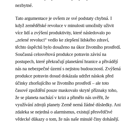
nezbytné.
Tato argumentace je ovšem ze své podstaty chybná. I
když zemědělské revoluce v minulosti umožnily uživit
více lidí a zvýšení produktivity, které následovalo po
„zelené revoluci“ vedlo ke zlepšení lidského zdraví,
těchto úspěchů bylo dosaženo na úkor životního prostředí.
Současná celosvětová produkce potravin závisí na
postupech, které překračují planetární hranice a přivádějí
nás na nebezpečné území s nejistou budoucností. Zvýšená
produkce potravin dosud dokázala udržet náskok před
účinky zhoršujícího se životního prostředí – ale toto
časové zpoždění pouze maskovalo skryté příznaky toho,
že se planeta nachází v krizi a přimělo nás uvěřit, že
využívání zdrojů planety Země nemá žádné důsledky. Ani
zdaleka se nejedná o alarmismus, existují přesvědčivé
vědecké důkazy o tom, že nás naše minulé činy dohánějí.