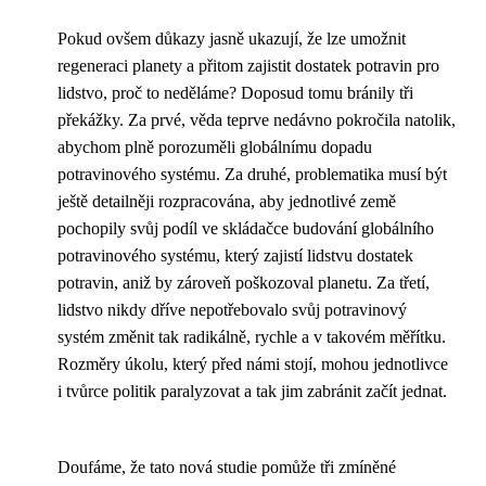
Pokud ovšem důkazy jasně ukazují, že lze umožnit
regeneraci planety a přitom zajistit dostatek potravin pro
lidstvo, proč to neděláme? Doposud tomu bránily tři
překážky. Za prvé, věda teprve nedávno pokročila natolik,
abychom plně porozuměli globálnímu dopadu
potravinového systému. Za druhé, problematika musí být
ještě detailněji rozpracována, aby jednotlivé země
pochopily svůj podíl ve skládačce budování globálního
potravinového systému, který zajistí lidstvu dostatek
potravin, aniž by zároveň poškozoval planetu. Za třetí,
lidstvo nikdy dříve nepotřebovalo svůj potravinový
systém změnit tak radikálně, rychle a v takovém měřítku.
Rozměry úkolu, který před námi stojí, mohou jednotlivce
i tvůrce politik paralyzovat a tak jim zabránit začít jednat.
Doufáme, že tato nová studie pomůže tři zmíněné